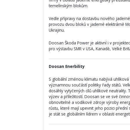
temelínským blokům.
Vedle přípravy na dostavbu nového jadernéh
provozu dvou bloků v jaderné elektrárně Moc
Ukrajinu.
Doosan Škoda Power je aktivní i v projekte
pro výstavbu SMR v USA, Kanadě, Velké Brit
Doosan Enerbility
S globální změnou klimatu nabývá uhlíková 
významnou součástí politiky řady států. Vel
dosáhly vytyčených cílů uhlíkové neutralit
výzev a příležitostí. Doosan se ve své činno
obnovitelné a vodíkové zdroje výroby energ
růstu, které mají upevnit jeho pozici předn
je stát se globálním lídrem v oblasti energ