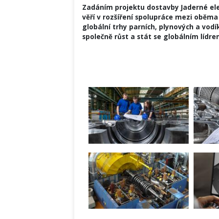
Zadáním projektu dostavby Jaderné el
věří v rozšíření spolupráce mezi oběm
globální trhy parních, plynových a v
společně růst a stát se globálním lídr