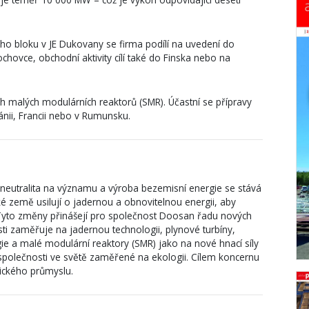
o bloku v JE Dukovany se firma podílí na uvedení do
hovce, obchodní aktivity cílí také do Finska nebo na
ch malých modulárních reaktorů (SMR). Účastní se přípravy
ánii, Francii nebo v Rumunsku.
neutralita na významu a výroba bezemisní energie se stává
ké země usilují o jadernou a obnovitelnou energii, aby
y. Tyto změny přinášejí pro společnost Doosan řadu nových
sti zaměřuje na jadernou technologii, plynové turbíny,
ie a malé modulární reaktory (SMR) jako na nové hnací síly
í společnosti ve světě zaměřené na ekologii. Cílem koncernu
etického průmyslu.