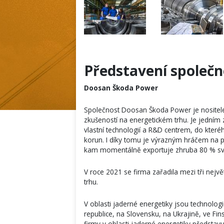
Představení společn
Doosan Škoda Power
Společnost Doosan Škoda Power je nositelem
zkušeností na energetickém trhu. Je jedním 
vlastní technologií a R&D centrem, do kteréh
korun. I díky tomu je výrazným hráčem na pol
kam momentálně exportuje zhruba 80 % sv
V roce 2021 se firma zařadila mezi tři nejv
trhu.
V oblasti jaderné energetiky jsou technolog
republice, na Slovensku, na Ukrajině, ve Fi
firmy v oblasti jaderné energetiky představ