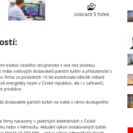
zobrazit 5 fotek
ostí:
 tradice českého strojírenství s více než stoletou
z mála světových dodavatelů parních turbín a příslušenství s
o firma za posledních 10 let investovala několik miliard
i energetiky nejen v České republice, ale i v zahraničí,
é produkce.
ětší dodavatele parních turbín na světě v rámci dostupného
ie firmy nasazeny v jaderných elektrárnách v České
nsku nebo v Německu. Aktuální výkon instalovaných turbín
uje téměř 10 000 MW – což je výkon odpovídající deseti