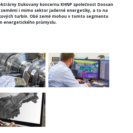
ektrárny Dukovany koncernu KHNP společnost Doosan
a zeměmi i mimo sektor jaderné energetiky, a to na
odíkových turbín. Obě země mohou v tomto segmentu
em energetického průmyslu.