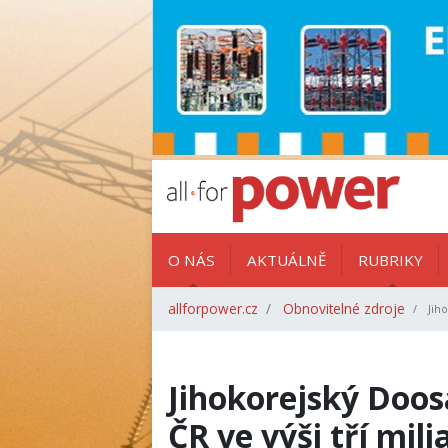
O NÁS
AKTUÁLNĚ
RUBRIKY
allforpower.cz
Obnovitelné zdroje
Jiho
Jihokorejský Doosa
ČR ve výši tří mil