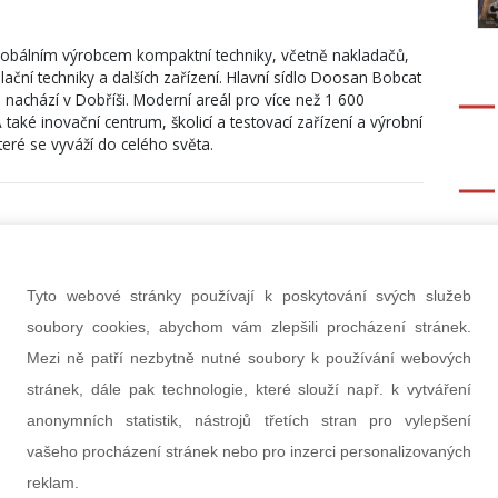
obálním výrobcem kompaktní techniky, včetně nakladačů,
ační techniky a dalších zařízení. Hlavní sídlo Doosan Bobcat
 nachází v Dobříši. Moderní areál pro více než 1 600
ké inovační centrum, školicí a testovací zařízení a výrobní
teré se vyváží do celého světa.
i a zlepšování kvality života společnosti prostřednictvím
založená v roce 1896 sídlí v jihokorejském Soulu.
Tyto webové stránky používají k poskytování svých služeb
soubory cookies, abychom vám zlepšili procházení stránek.
 chytrých strojů a polovodičů, pokračuje Doosan v globální
se k realizaci technických inovací v oblasti svého podnikání.
Mezi ně patří nezbytně nutné soubory k používání webových
stránek, dále pak technologie, které slouží např. k vytváření
anonymních statistik, nástrojů třetích stran pro vylepšení
ními centrálami v USA, Japonsku, Velké Británii, Číně,
é republice.
vašeho procházení stránek nebo pro inzerci personalizovaných
reklam.
ětovými firmami, které mají inovativní technologie nebo