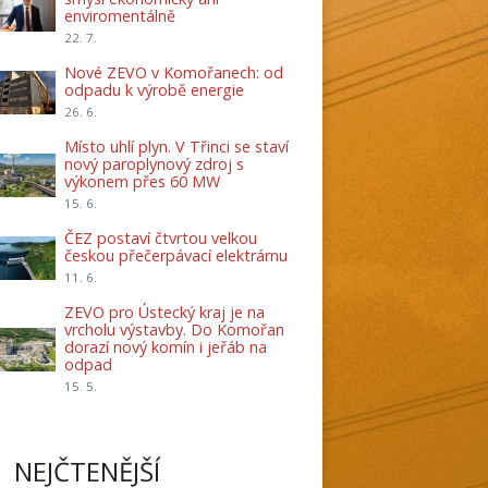
enviromentálně
22. 7.
Nové ZEVO v Komořanech: od
odpadu k výrobě energie
26. 6.
Místo uhlí plyn. V Třinci se staví
nový paroplynový zdroj s
výkonem přes 60 MW
15. 6.
ČEZ postaví čtvrtou velkou
českou přečerpávací elektrárnu
11. 6.
ZEVO pro Ústecký kraj je na
vrcholu výstavby. Do Komořan
dorazí nový komín i jeřáb na
odpad
15. 5.
NEJČTENĚJŠÍ