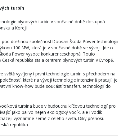
vých turbín
chnologie plynových turbín v současné době dostupná
nsku a Koreji.
e pod dceřinou společnost Doosan Škoda Power technologii
výkonu 100 MW, která je v současné době ve vývoji. Jde o
n Škoda Power vysoce konkurenceschopná. Touto
 Česká republika stala centrem plynových turbín v Evropě.
e světě vyvíjeny i první technologie turbín s přechodem na
lečností, které na vývoji technologie intenzivně pracují, je
vativní know-how bude součástí transferu technologií do
odíková turbína bude v budoucnu klíčovou technologií pro
ající jako palivo nejen ekologický vodík, ale i vodík
 ucházejí významné země z celého světa. Díky přenosu
eská republika.