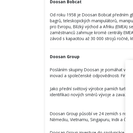
Doosan Bobcat
Od roku 1958 je Doosan Bobcat předním gl
bagrů, teleskopických manipulátorů, manipul
pro Evropu, Blízký východ a Afriku (EMEA) se
zaměstnanců zahrnuje kromě centrály EMEA ta
závod s kapacitou až 30 000 strojů ročně, k
Doosan Group
Posláním skupiny Doosan je pomáhat v rozvoj
inovací a společenské odpovědnosti. Firma 
Jako přední světový výrobce parních turbín,
identifikaci nových směrů vývoje a zavazuje 
Doosan Group působí ve 24 zemích s regionál
Německu, Vietnamu, Singapuru, Indii a Česk
Doosan Group investuje do spolupráce se sv