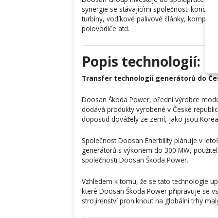
synergie se stávajícími společnosti koncern
turbíny, vodíkové palivové články, kompaktní
polovodiče atd.
Popis technologií:
Transfer technologií generátorů do Če
Doosan Škoda Power, přední výrobce moderní
dodává produkty vyrobené v České republice
doposud dovážely ze zemí, jako jsou Korea
Společnost Doosan Enerbility plánuje v leto
generátorů s výkonem do 300 MW, použiteln
společnosti Doosan Škoda Power.
Vzhledem k tomu, že se tato technologie upl
které Doosan Škoda Power připravuje se v
strojírenství proniknout na globální trhy ma