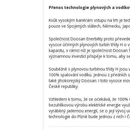
Přenos technologie plynových a vodíko
Kvůli vysokým bariérám vstupu na trh je te
pouze ve Spojených státech, Německu, Japo
Společnost Doosan Enerbility proto převed
vysoce účinných plynových turbín třídy H o 
kapacitu, v rámci níž je společnost Doosa
významnou investicí přispěje k tomu, aby se
Souběžně s plynovou turbínou třídy H jsou v
100% spalování vodíku. Jednou z předních spo
také jihokorejský Doosan. I toto vysoce ino
České republiky.
Vzhledem k tomu, že se očekává, že 100% v
bezuhlíkovou výrobu elektrické energie využív
vyráběný jadernou energií, se o její vývoj
technologie do Plzně bude jednou z nich i Č