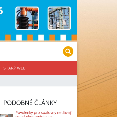
STARÝ WEB
PODOBNÉ ČLÁNKY
Povolenky pro spalovny nedávají
smysl ekonomicky ani