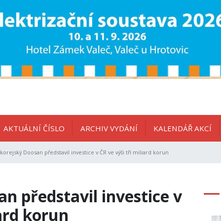
AKTUÁLNÍ ČÍSLO
ARCHIV VYDÁNÍ
KALENDÁŘ AKCÍ
korejský Doosan představil investice v ČR ve výši tří miliard korun
n představil investice v
iard korun