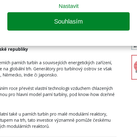
u Doosan, jako jsou zařízení jaderných elektráren, plynové
Nastavit
 zařízení, kolaborativní roboty, elektromateriály a
Souhlasím
ské republiky
ch parních turbín a souvisejících energetických zařízení,
 na globální trh. Generátory pro turbínový ostrov se však
, Německo, Indie či Japonsko.
šním roce převést vlastní technologii vzduchem chlazených
ou pro hlavní model parní turbíny, pod know-how dceřiné
atní také u parních turbín pro malé modulární reaktory,
stupem na trh, tato investice významně pomůže českému
lých modulárních reaktorů.