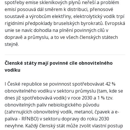
spotřeby emise skleníkových plynů neřeší a problém
emisí posouvá dál směrem k distribuci, přenosové
soustavě a výrobcům elektřiny, elektrolytický vodík trpí
rigidními předpoklady bruselských byrokratů. Evropská
unie se navíc dohodla na plnění povinných cílů v
dopravě a průmyslu, a to ve všech členských státech
stejně.
Členské státy mají povinné cíle obnovitelného
vodíku
I České republice se povinnost spotřebovávat 42 %
obnovitelného vodíku v sektoru průmyslu (tam, kde se
dnes již spotřebovává vodík) v roce 2030 a 1 % tzv.
obnovitelných paliv nebiologického původu
(zahrnujících obnovitelný vodík, metanol, čpavek a e-
paliva - RFNBO) v sektoru dopravy do roku 2030
nevyhne. Každý členský stát může zvolit vlastní postup