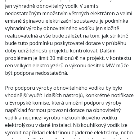
jen výhradně obnovitelný vodík. V zemi s
nedostatečným množstvím větrných elektráren a velmi
emisně špinavou elektrizační soustavou je podmínka
výhradní výroby obnovitelného vodíku jen složitě
realizovatelná a vše bude záležet na tom, jak striktně
bude tuto podmínku poskytovatel dotace v průběhu
doby udržitelnosti projektu kontrolovat. Dalším
problémem je limit 30 milionů € na projekt, v kontextu
cen velkých elektrolyzérů o výkonu desítek MW může
být podpora nedostatečná.
Pro podporu výroby obnovitelného vodíku by bylo
vhodnější využít i dalších nástrojů, konkrétně notifikace
u Evropské komise, která umožní podporu výroby
například formou provozní dotace na obnovitelný
vodík a neomezí výrobu nízkouhlíkového vodíku
elektrolýzou v dané instalaci. Nízkouhlíkový vodík lze
vyrobit například elektřinou z jaderné elektrárny, nebo