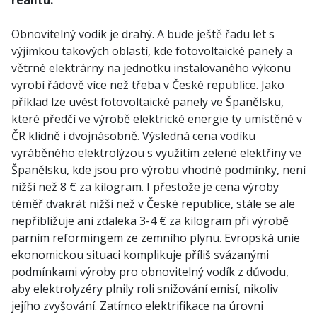
realitu.
Obnovitelný vodík je drahý. A bude ještě řadu let s
výjimkou takových oblastí, kde fotovoltaické panely a
větrné elektrárny na jednotku instalovaného výkonu
vyrobí řádově více než třeba v České republice. Jako
příklad lze uvést fotovoltaické panely ve Španělsku,
které předčí ve výrobě elektrické energie ty umístěné v
ČR klidně i dvojnásobně. Výsledná cena vodíku
vyráběného elektrolýzou s využitím zelené elektřiny ve
Španělsku, kde jsou pro výrobu vhodné podmínky, není
nižší než 8 € za kilogram. I přestože je cena výroby
téměř dvakrát nižší než v České republice, stále se ale
nepřibližuje ani zdaleka 3-4 € za kilogram při výrobě
parním reformingem ze zemního plynu. Evropská unie
ekonomickou situaci komplikuje příliš svázanými
podmínkami výroby pro obnovitelný vodík z důvodu,
aby elektrolyzéry plnily roli snižování emisí, nikoliv
jejího zvyšování. Zatímco elektrifikace na úrovni