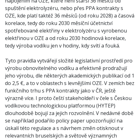
napojením na OZE, které není starší 36 měsíců od
spuštění elektrolyzéru, nebo přes PPA kontrakty s
OZE, kde platí taktéž 36 měsíců (od roku 2028) a časová
korelace, tedy do roku 2030 měsíční účetnictví
spotřebované elektřiny v elektrolyzéru s vyrobenou
elektřinou v OZE a od roku 2030 hodinová korelace,
tedy výroba vodíku jen v hodiny, kdy svítí a fouká.
Tyto pravidla vytvářejí složité legislativní prostředí pro
výrobu obnovitelného vodíku a efektivně prodražují
jeho výrobu, dle některých akademických publikací od 1
do 2,5 €, a to v oblastech s levnějšími OZE. V zemích bez
funkčního trhu s PPA kontrakty jako v ČR, ještě
výrazně více. I proto čeští stakeholdeři v čele s Českou
vodíkovou technologickou platformou (HYTEP)
dlouhodobě bojují za jejich rozvolnění. V nedávné době
se například podařilo policy paper upozorňující na
úskalí této regulace a s návrhem změn otisknout v
relevantních bruselských a světově významných