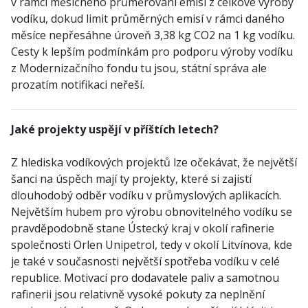
v rámci měsíčného průměrování emisí z celkové výroby
vodíku, dokud limit průměrných emisí v rámci daného
měsíce nepřesáhne úroveň 3,38 kg CO2 na 1 kg vodíku.
Cesty k lepším podmínkám pro podporu výroby vodíku
z Modernizačního fondu tu jsou, státní správa ale
prozatím notifikaci neřeší.
Jaké projekty uspějí v příštích letech?
Z hlediska vodíkových projektů lze očekávat, že největší
šanci na úspěch mají ty projekty, které si zajistí
dlouhodobý odběr vodíku v průmyslových aplikacích.
Největším hubem pro výrobu obnovitelného vodíku se
pravděpodobně stane Ústecký kraj v okolí rafinerie
společnosti Orlen Unipetrol, tedy v okolí Litvínova, kde
je také v současnosti největší spotřeba vodíku v celé
republice. Motivací pro dodavatele paliv a samotnou
rafinerii jsou relativně vysoké pokuty za neplnění