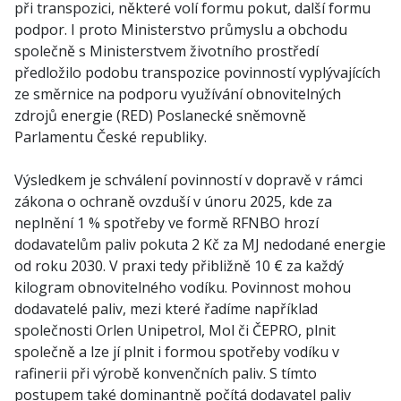
při transpozici, některé volí formu pokut, další formu
podpor. I proto Ministerstvo průmyslu a obchodu
společně s Ministerstvem životního prostředí
předložilo podobu transpozice povinností vyplývajících
ze směrnice na podporu využívání obnovitelných
zdrojů energie (RED) Poslanecké sněmovně
Parlamentu České republiky.
Výsledkem je schválení povinností v dopravě v rámci
zákona o ochraně ovzduší v únoru 2025, kde za
neplnění 1 % spotřeby ve formě RFNBO hrozí
dodavatelům paliv pokuta 2 Kč za MJ nedodané energie
od roku 2030. V praxi tedy přibližně 10 € za každý
kilogram obnovitelného vodíku. Povinnost mohou
dodavatelé paliv, mezi které řadíme například
společnosti Orlen Unipetrol, Mol či ČEPRO, plnit
společně a lze jí plnit i formou spotřeby vodíku v
rafinerii při výrobě konvenčních paliv. S tímto
postupem také dominantně počítá dodavatel paliv