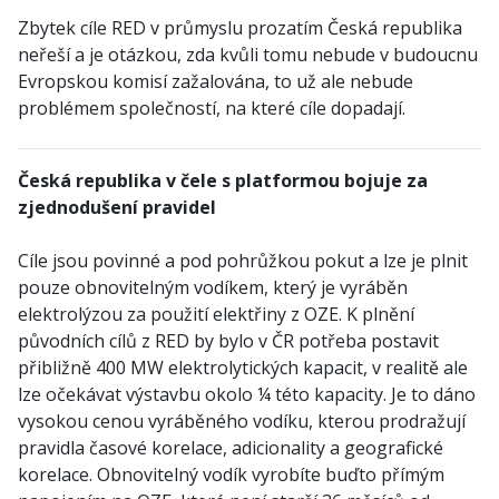
Zbytek cíle RED v průmyslu prozatím Česká republika
neřeší a je otázkou, zda kvůli tomu nebude v budoucnu
Evropskou komisí zažalována, to už ale nebude
problémem společností, na které cíle dopadají.
Česká republika v čele s platformou bojuje za
zjednodušení pravidel
Cíle jsou povinné a pod pohrůžkou pokut a lze je plnit
pouze obnovitelným vodíkem, který je vyráběn
elektrolýzou za použití elektřiny z OZE. K plnění
původních cílů z RED by bylo v ČR potřeba postavit
přibližně 400 MW elektrolytických kapacit, v realitě ale
lze očekávat výstavbu okolo ¼ této kapacity. Je to dáno
vysokou cenou vyráběného vodíku, kterou prodražují
pravidla časové korelace, adicionality a geografické
korelace. Obnovitelný vodík vyrobíte buďto přímým