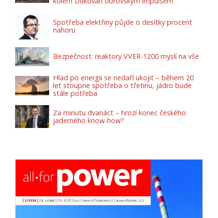
kolem Dukovan obrovským impulsem
Spotřeba elektřiny půjde o desítky procent
nahoru
Bezpečnost: reaktory VVER-1200 myslí na vše
Hlad po energii se nedaří ukojit – během 20
let stoupne spotřeba o třetinu, jádro bude
stále potřeba
Za minutu dvanáct – hrozí konec českého
jaderného know-how?