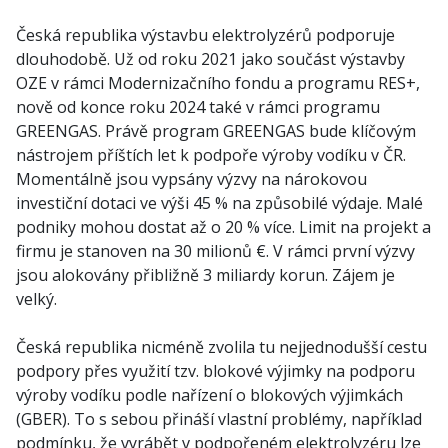
Česká republika výstavbu elektrolyzérů podporuje
dlouhodobě. Už od roku 2021 jako součást výstavby
OZE v rámci Modernizačního fondu a programu RES+,
nově od konce roku 2024 také v rámci programu
GREENGAS. Právě program GREENGAS bude klíčovým
nástrojem příštích let k podpoře výroby vodíku v ČR.
Momentálně jsou vypsány výzvy na nárokovou
investiční dotaci ve výši 45 % na způsobilé výdaje. Malé
podniky mohou dostat až o 20 % více. Limit na projekt a
firmu je stanoven na 30 milionů €. V rámci první výzvy
jsou alokovány přibližně 3 miliardy korun. Zájem je
velký.
Česká republika nicméně zvolila tu nejjednodušší cestu
podpory přes využití tzv. blokové výjimky na podporu
výroby vodíku podle nařízení o blokových výjimkách
(GBER). To s sebou přináší vlastní problémy, například
podmínku, že vyrábět v podpořeném elektrolyzéru lze