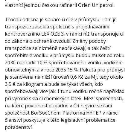
vlastnící jedinou českou rafinerii Orlen Unipetrol.
Trochu odlišná je situace u cíle v průmyslu. Tam je
transpozice zaseklá společně s projednáváním
kontroverzního LEX OZE 3, v rámci níž transponuje cíl
do zákona o ochraně ovzduší. Změny podoby
transpozice se nicméně neočekávají, a tak čeští
spotřebitelé vodíku v průmyslu budou muset od roku
2030 nahradit 10 % spotřebovaného vodíku vodíkem
obnovitelným a v roce 2035 15 %. Pokuta pro průmysl
je stanovena na nižší úroveň 0,6 Kč za MJ, tedy okolo
3,5 € za kilogram a bude se týkat všech, kdo
spotřebovávají více jak 1 tunu vodíku ročně například
při výrobě skla či chemických látek. Mezi společnosti,
na které povinnost dopadne v ČR nejvíce se řadí
společnost BorSodChem. Platforma HYTEP v rámci
členství poskytuje k této legislativní problematice
poradenství.