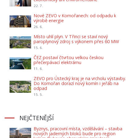
22. 7.
Nové ZEVO v Komořanech: od odpadu k
výrobě energie
26. 6.
Místo uhlí plyn. V Třinci se staví nový
paroplynový zdroj s výkonem přes 60 MW
15. 6.
ČEZ postaví čtvrtou velkou českou
přečerpávací elektrárnu
11. 6.
ZEVO pro Ústecký kraj je na vrcholu výstavby.
Do Komořan dorazí nový komín i jeřáb na
odpad
15. 5.
NEJČTENĚJŠÍ
Byznys, pracovní místa, vzdělávání – stavba
nových jaderných bloků bude pro region