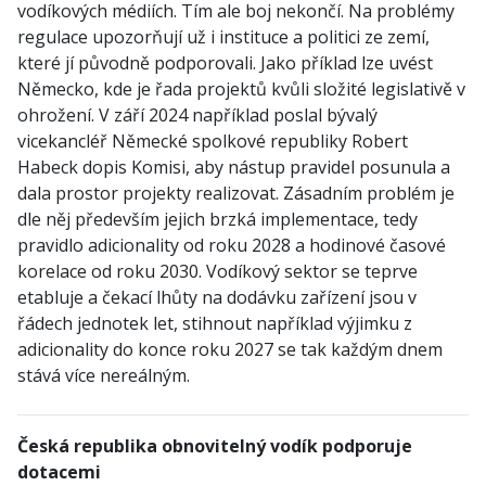
vodíkových médiích. Tím ale boj nekončí. Na problémy
regulace upozorňují už i instituce a politici ze zemí,
které jí původně podporovali. Jako příklad lze uvést
Německo, kde je řada projektů kvůli složité legislativě v
ohrožení. V září 2024 například poslal bývalý
vicekancléř Německé spolkové republiky Robert
Habeck dopis Komisi, aby nástup pravidel posunula a
dala prostor projekty realizovat. Zásadním problém je
dle něj především jejich brzká implementace, tedy
pravidlo adicionality od roku 2028 a hodinové časové
korelace od roku 2030. Vodíkový sektor se teprve
etabluje a čekací lhůty na dodávku zařízení jsou v
řádech jednotek let, stihnout například výjimku z
adicionality do konce roku 2027 se tak každým dnem
stává více nereálným.
Česká republika obnovitelný vodík podporuje
dotacemi