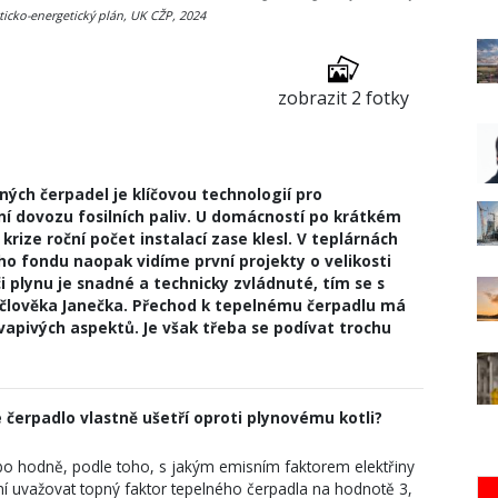
ticko-energetický plán, UK CŽP, 2024
zobrazit 2 fotky
ných čerpadel je klíčovou technologií pro
ení dovozu fosilních paliv. U domácností po krátkém
ze roční počet instalací zase klesl. V teplárnách
o fondu naopak vidíme první projekty o velikosti
i plynu je snadné a technicky zvládnuté, tím se s
račlověka Janečka. Přechod k tepelnému čerpadlu má
apivých aspektů. Je však třeba se podívat trochu
né čerpadlo vlastně ušetří oproti plynovému kotli?
o hodně, podle toho, s jakým emisním faktorem elektřiny
í uvažovat topný faktor tepelného čerpadla na hodnotě 3,