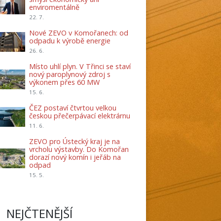
enviromentálně
22. 7.
Nové ZEVO v Komořanech: od
odpadu k výrobě energie
26. 6.
Místo uhlí plyn. V Třinci se staví
nový paroplynový zdroj s
výkonem přes 60 MW
15. 6.
ČEZ postaví čtvrtou velkou
českou přečerpávací elektrárnu
11. 6.
ZEVO pro Ústecký kraj je na
vrcholu výstavby. Do Komořan
dorazí nový komín i jeřáb na
odpad
15. 5.
NEJČTENĚJŠÍ