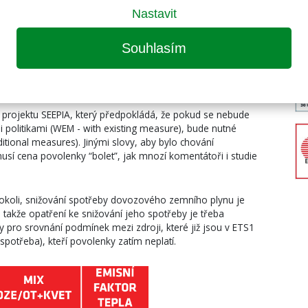
Nastavit
nitrostátního plánu jsou považována tato: (1) Celoevropský
 signál pro vypouštění uhlíku je základním tržním
ém scénáři cena emisní povolenky stoupá během tří dekád
Souhlasím
entace tohoto celoevropského nástroje je tedy důležitá.
ačních opatření umožňuje financovat přechod k emisní
 z projektu SEEPIA, který předpokládá, že pokud se nebude
mi politikami (WEM - with existing measure), bude nutné
tional measures). Jinými slovy, aby bylo chování
sí cena povolenky “bolet”, jak mnozí komentátoři i studie
cokoli, snižování spotřeby dovozového zemního plynu je
, takže opatření ke snižování jeho spotřeby je třeba
y pro srovnání podmínek mezi zdroji, které již jsou v ETS1
 spotřeba), kteří povolenky zatím neplatí.