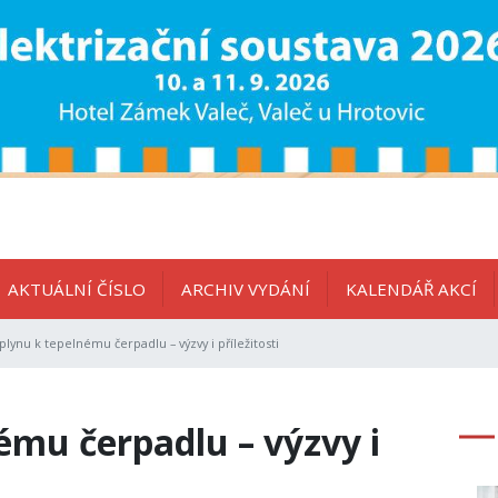
AKTUÁLNÍ ČÍSLO
ARCHIV VYDÁNÍ
KALENDÁŘ AKCÍ
lynu k tepelnému čerpadlu – výzvy i příležitosti
ému čerpadlu – výzvy i