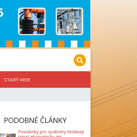
STARÝ WEB
PODOBNÉ ČLÁNKY
Povolenky pro spalovny nedávají
smysl ekonomicky ani