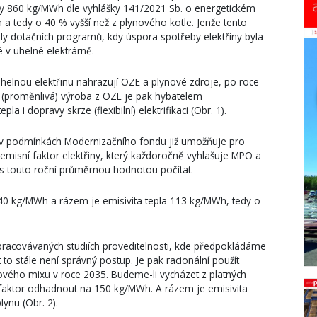
ny 860 kg/MWh dle vyhlášky 141/2021 Sb. o energetickém
a tedy o 40 % vyšší než z plynového kotle. Jenže tento
ely dotačních programů, kdy úspora spotřeby elektřiny byla
v uhelné elektrárně.
uhelnou elektřinu nahrazují OZE a plynové zdroje, po roce
a (proměnlivá) výroba z OZE je pak hybatelem
a i dopravy skrze (flexibilní) elektrifikaci (Obr. 1).
P v podmínkách Modernizačního fondu již umožňuje pro
misní faktor elektřiny, který každoročně vyhlašuje MPO a
ž s touto roční průměrnou hodnotou počítat.
340 kg/MWh a rázem je emisivita tepla 113 kg/MWh, tedy o
pracovávaných studiích proveditelnosti, kde předpokládáme
 to stále není správný postup. Je pak racionální použít
ového mixu v roce 2035. Budeme-li vycházet z platných
o faktor odhadnout na 150 kg/MWh. A rázem je emisivita
ynu (Obr. 2).