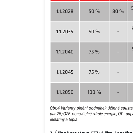
3. Účinná soustava CZT: A čím ji dosáh