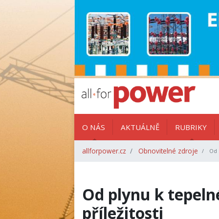
O NÁS
AKTUÁLNĚ
RUBRIKY
allforpower.cz
Obnovitelné zdroje
Od p
Od plynu k tepeln
příležitosti