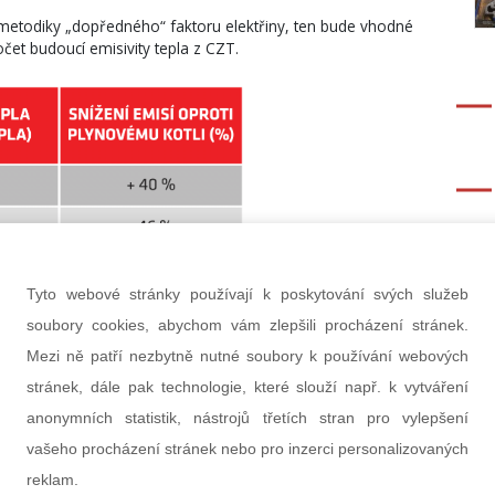
 metodiky „dopředného“ faktoru elektřiny, ten bude vhodné
očet budoucí emisivity tepla z CZT.
Tyto webové stránky používají k poskytování svých služeb
soubory cookies, abychom vám zlepšili procházení stránek.
Mezi ně patří nezbytně nutné soubory k používání webových
plo z plynu?
stránek, dále pak technologie, které slouží např. k vytváření
anonymních statistik, nástrojů třetích stran pro vylepšení
olbami, kdy se politici všech stran předhánějí ve slibech,
kem však může být národní klimaticko-energetický plán,
vašeho procházení stránek nebo pro inzerci personalizovaných
ned v manažerském shrnutí uvádí:
reklam.