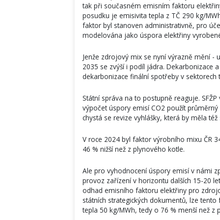
tak při současném emisním faktoru elektři
posudku je emisivita tepla z TČ 290 kg/MWh 
faktor byl stanoven administrativně, pro úč
modelována jako úspora elektřiny vyrobené 
Jenže zdrojový mix se nyní výrazně mění - 
2035 se zvýší i podíl jádra. Dekarbonizace 
dekarbonizace finální spotřeby v sektorech tepl
Státní správa na to postupně reaguje. SFŽ
výpočet úspory emisí CO2 použít průměrný e
chystá se revize vyhlášky, která by měla té
V roce 2024 byl faktor výrobního mixu ČR 
46 % nižší než z plynového kotle.
Ale pro vyhodnocení úspory emisí v námi z
provoz zařízení v horizontu dalších 15-20 let
odhad emisního faktoru elektřiny pro zdroj
státních strategických dokumentů, lze tent
tepla 50 kg/MWh, tedy o 76 % menší než z pl