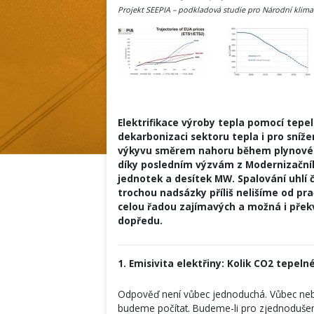
Projekt SEEPIA – podkladová studie pro Národní klima
Elektrifikace výroby tepla pomocí tepel
dekarbonizaci sektoru tepla i pro sníž
výkyvu směrem nahoru během plynové kri
díky posledním výzvám z Modernizačníh
jednotek a desítek MW. Spalování uhlí č
trochou nadsázky příliš nelišíme od p
celou řadou zajímavých a možná i překv
dopředu.
1. Emisivita elektřiny: Kolik CO2 tepel
Odpověď není vůbec jednoduchá. Vůbec neb
budeme počítat. Budeme-li pro zjednodušen