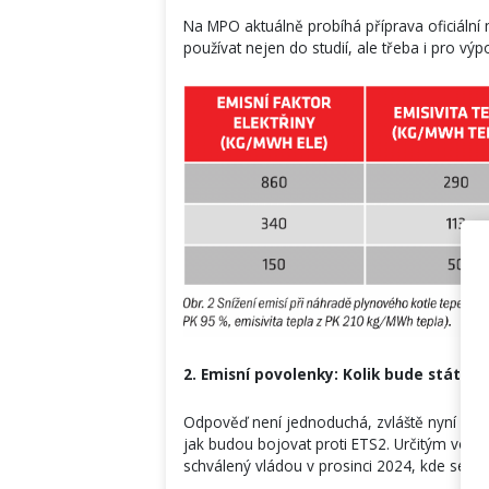
Na MPO aktuálně probíhá příprava oficiální
používat nejen do studií, ale třeba i pro výp
2. Emisní povolenky: Kolik bude stát te
Odpověď není jednoduchá, zvláště nyní před v
jak budou bojovat proti ETS2. Určitým vodít
schválený vládou v prosinci 2024, kde se h