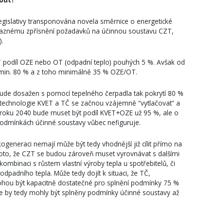
egislativy transponována novela směrnice o energetické
ýraznému zpřísnění požadavků na účinnou soustavu CZT,
).
 podíl OZE nebo OT (odpadní teplo) pouhých 5 %. Avšak od
min. 80 % a z toho minimálně 35 % OZE/OT.
ude dosažen s pomocí tepelného čerpadla tak pokrytí 80 %
technologie KVET a TČ se začnou vzájemně “vytlačovat” a
d roku 2040 bude muset být podíl KVET+OZE už 95 %, ale o
 podmínkách účinné soustavy vůbec nefiguruje.
ogeneraci nemají může být tedy vhodnější již cílit přímo na
proto, že CZT se budou zároveň muset vyrovnávat s dalšími
kombinaci s růstem vlastní výroby tepla u spotřebitelů, či
padního tepla. Může tedy dojít k situaci, že TČ,
hou být kapacitně dostatečné pro splnění podmínky 75 %
tice by tedy mohly být splněny podmínky účinné soustavy až