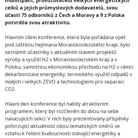
municipalit, provozovatelů velkých energetických
celků a jejich průmyslových dodavatelů, svou
účastí 75 odborníků z Čech a Mora­vy a 9 z Polska
potvrdila svou atraktivitu.
Hlavním cílem konference, která byla pořádána opět
pod záštitou hejtmana Moravskoslezského kraje, bylo
seznámit účastníky s aktuálním stavem projektů
výroby a využití H2 v Moravskoslezském kraji a v
Polsku, samotnou ekonomikou přechodu na H2 v rámci
dekarbonizace energetiky, termického využití odpadů v
malých i velkých ZEVO a technologiemi pro separaci
CO2.
Hlavní den konference byl nabitý atraktivním
programem, který byl rozčle­něn do dvou na sebe
navazujících sekcí. V nich byly prezentovány příspěvky
potvrzující aktuálnost obou tematických směrů ve
vztahu k řešení budoucnosti stávající energetiky a