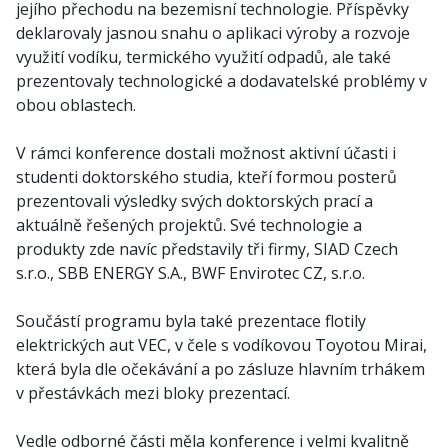
jejího přechodu na bezemisní technologie. Příspěvky
deklarovaly jasnou snahu o aplikaci výroby a rozvoje
využití vodíku, termického využití odpadů, ale také
prezentovaly technologické a dodavatelské problémy v
obou oblastech.
V rámci konference dostali možnost aktivní účasti i
studenti doktorského studia, kteří formou posterů
prezentovali výsledky svých doktorských prací a
aktuálně řešených projektů. Své technologie a
produkty zde navíc představily tři firmy, SIAD Czech
s.r.o., SBB ENERGY S.A., BWF Envirotec CZ, s.r.o.
Součástí programu byla také prezentace flotily
elektrických aut VEC, v čele s vodíkovou Toyotou Mirai,
která byla dle očekávání a po zásluze hlavním trhákem
v přestávkách mezi bloky prezentací.
Vedle odborné části měla konference i velmi kvalitně