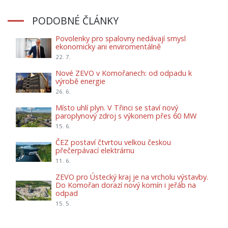
PODOBNÉ ČLÁNKY
Povolenky pro spalovny nedávají smysl
ekonomicky ani enviromentálně
22. 7.
Nové ZEVO v Komořanech: od odpadu k
výrobě energie
26. 6.
Místo uhlí plyn. V Třinci se staví nový
paroplynový zdroj s výkonem přes 60 MW
15. 6.
ČEZ postaví čtvrtou velkou českou
přečerpávací elektrárnu
11. 6.
ZEVO pro Ústecký kraj je na vrcholu výstavby.
Do Komořan dorazí nový komín i jeřáb na
odpad
15. 5.