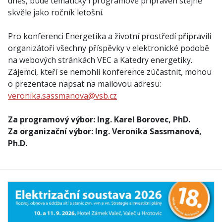
dnes, bude tematicky i programově připraven stejně
skvěle jako ročník letošní.
Pro konferenci Energetika a životní prostředí připravi­li
organizátoři všechny příspěvky v elektronické podobě
na webových stránkách VEC a Katedry energetiky.
Zájemci, kteří se nemohli kon­ference zúčastnit, mohou
o prezentace napsat na mailovou adresu:
veronika.sassmanova@vsb.cz
Za programový výbor: Ing. Karel Borovec, PhD.
Za organizační výbor: Ing. Veronika Sassmanová,
Ph.D.