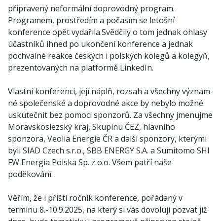
připravený neformální doprovodný program.
Programem, prostředím a počasím se letošní
konference opět vydařila.Svědčily o tom jednak ohlasy
účastníků ihned po ukončení konference a jednak
pochvalné reakce českých i polských kolegů a kolegyň,
prezentovaných na platformě LinkedIn.
Vlastní konferenci, její ná­plň, rozsah a všechny význam­
né společenské a doprovodné akce by nebylo možné
uskuteč­nit bez pomoci spon­zorů. Za všechny jmenujme
Moravskoslezský kraj, Skupinu ČEZ, hlavního
sponzora, Veolia Energie ČR a další sponzory, kterými
byli SIAD Czech s.r.o., SBB ENERGY S.A. a Sumitomo SHI
FW Energia Polska Sp. z o.o. Všem patří naše
poděkování.
Věřím, že i příští ročník konference, pořádaný v
termínu 8.-10.9.2025, na který si vás dovoluji pozvat již