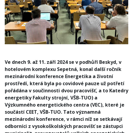
Ve dnech 9. až 11. září 2024 se v podhůří Beskyd, v
hotelovém komplexu Sepetná, konal další ročník
mezinárodní konference Energetika a životní
prostředí, která byla po covidové pauze už potřetí
pořádána v součinnosti dvou pracovišť, a to Katedry
energetiky Fakulty strojní, VŠB-TUO) a
Výzkumného energetického centra (VEC), které je
součástí CEET, VŠB-TUO. Tato významná
mezinárodní konfe­rence, v rámci níž se setkávají
odborníci z vysokoškolských pracovišť se zástupci