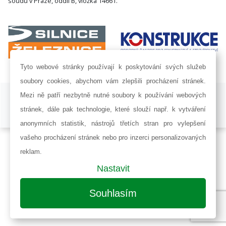
soudu v Praze, oddíl B, vložka 14661.
Tyto webové stránky používají k poskytování svých služeb
soubory cookies, abychom vám zlepšili procházení stránek.
ISSN 1802-8535 © 2009 - 2026 AF POWER agency a.s. |
Nastavení
Mezi ně patří nezbytně nutné soubory k používání webových
cookies
stránek, dále pak technologie, které slouží např. k vytváření
Developed by:
Railsformers s.r.o.
anonymních statistik, nástrojů třetích stran pro vylepšení
vašeho procházení stránek nebo pro inzerci personalizovaných
reklam.
Nastavit
Souhlasím