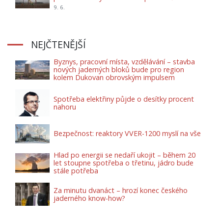
9. 6.
NEJČTENĚJŠÍ
Byznys, pracovní místa, vzdělávání – stavba
nových jaderných bloků bude pro region
kolem Dukovan obrovským impulsem
Spotřeba elektřiny půjde o desítky procent
nahoru
Bezpečnost: reaktory VVER-1200 myslí na vše
Hlad po energii se nedaří ukojit – během 20
let stoupne spotřeba o třetinu, jádro bude
stále potřeba
Za minutu dvanáct – hrozí konec českého
jaderného know-how?