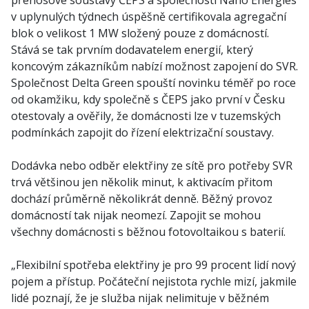
přenosové soustavy ČEPS a společností Nano Energies
v uplynulých týdnech úspěšně certifikovala agregační
blok o velikost 1 MW složený pouze z domácností.
Stává se tak prvním dodavatelem energií, který
koncovým zákazníkům nabízí možnost zapojení do SVR.
Společnost Delta Green spouští novinku téměř po roce
od okamžiku, kdy společně s ČEPS jako první v Česku
otestovaly a ověřily, že domácnosti lze v tuzemských
podmínkách zapojit do řízení elektrizační soustavy.
Dodávka nebo odběr elektřiny ze sítě pro potřeby SVR
trvá většinou jen několik minut, k aktivacím přitom
dochází průměrně několikrát denně. Běžný provoz
domácností tak nijak neomezí. Zapojit se mohou
všechny domácnosti s běžnou fotovoltaikou s baterií.
„Flexibilní spotřeba elektřiny je pro 99 procent lidí nový
pojem a přístup. Počáteční nejistota rychle mizí, jakmile
lidé poznají, že je služba nijak nelimituje v běžném