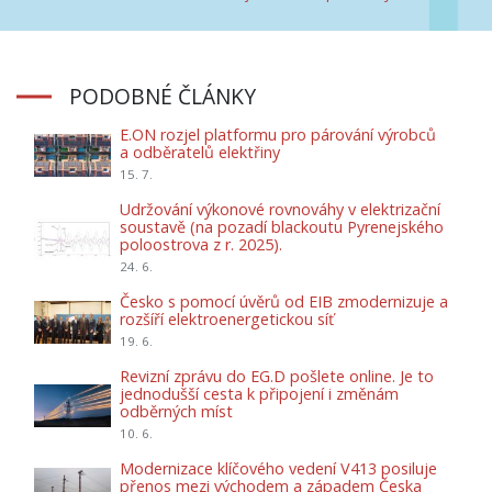
PODOBNÉ ČLÁNKY
E.ON rozjel platformu pro párování výrobců
a odběratelů elektřiny
15. 7.
Udržování výkonové rovnováhy v elektrizační
soustavě (na pozadí blackoutu Pyrenejského
poloostrova z r. 2025).
24. 6.
Česko s pomocí úvěrů od EIB zmodernizuje a
rozšíří elektroenergetickou síť
19. 6.
Revizní zprávu do EG.D pošlete online. Je to
jednodušší cesta k připojení i změnám
odběrných míst
10. 6.
Modernizace klíčového vedení V413 posiluje
přenos mezi východem a západem Česka