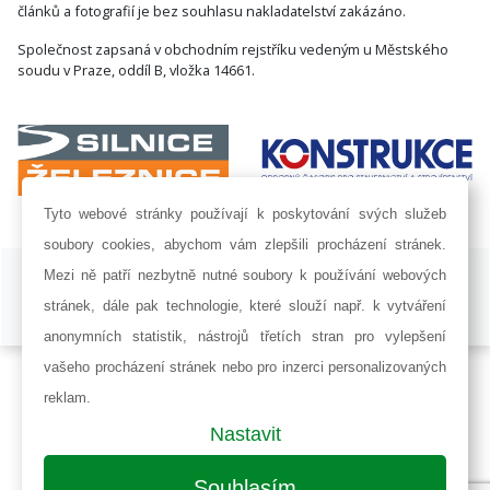
článků a fotografií je bez souhlasu nakladatelství zakázáno.
Společnost zapsaná v obchodním rejstříku vedeným u Městského
soudu v Praze, oddíl B, vložka 14661.
Tyto webové stránky používají k poskytování svých služeb
soubory cookies, abychom vám zlepšili procházení stránek.
ISSN 1802-8535 © 2009 - 2026 AF POWER agency a.s. |
Nastavení
Mezi ně patří nezbytně nutné soubory k používání webových
cookies
stránek, dále pak technologie, které slouží např. k vytváření
Developed by:
Railsformers s.r.o.
anonymních statistik, nástrojů třetích stran pro vylepšení
vašeho procházení stránek nebo pro inzerci personalizovaných
reklam.
Nastavit
Souhlasím