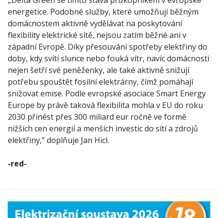
„Delta Green se tímto stává průkopníkem v evropské
energetice. Podobné služby, které umožňují běžným
domácnostem aktivně vydělávat na poskytování
flexibility elektrické sítě, nejsou zatím běžné ani v
západní Evropě. Díky přesouvání spotřeby elektřiny do
doby, kdy svítí slunce nebo fouká vítr, navíc domácnosti
nejen šetří své peněženky, ale také aktivně snižují
potřebu spouštět fosilní elektrárny, čímž pomáhají
snižovat emise. Podle evropské asociace Smart Energy
Europe by právě taková flexibilita mohla v EU do roku
2030 přinést přes 300 miliard eur ročně ve formě
nižších cen energií a menších investic do sítí a zdrojů
elektřiny,” doplňuje Jan Hicl.
-red-