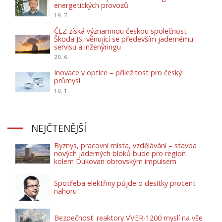
energetických provozů
19. 7.
ČEZ získá významnou českou společnost
Škoda JS, věnující se především jadernému
servisu a inženýringu
20. 6.
Inovace v optice – příležitost pro český
průmysl
10. 1.
NEJČTENĚJŠÍ
Byznys, pracovní místa, vzdělávání – stavba
nových jaderných bloků bude pro region
kolem Dukovan obrovským impulsem
Spotřeba elektřiny půjde o desítky procent
nahoru
Bezpečnost: reaktory VVER-1200 myslí na vše