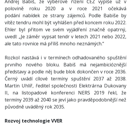
Andrej Babiš, že výběrové řízení ČEZ vypíše už v
polovině roku 2020 a v roce 2021 očekává
podání nabídek ze strany zájemců. Podle Babiše by
vítěz tendru mohl být vyhlášen před koncem roku 2022.
Ehler byl přitom ve svém vyjádření značně opatrný,
uvedl: „Je záměr vypsat tendr v letech 2021 nebo 2022,
ale tato rovnice má příliš mnoho neznámých.“
Rozkol nastává i v termínech odhadovaného spuštění
prvního nového bloku. Babiš má nejambicióznější
představy a podle něj bude blok dokončen v roce 2036.
Černý uvádí cílové termíny spuštění 2037 až 2038.
Martin Uhlíř, ředitel společnosti Elektrárna Dukovany
II, na listopadové konferenci NERS 2019 řekl, že
termíny 2039 až 2040 se jeví jako pravděpodobnější než
původně uváděný rok 2035.
Rozvoj technologie VVER