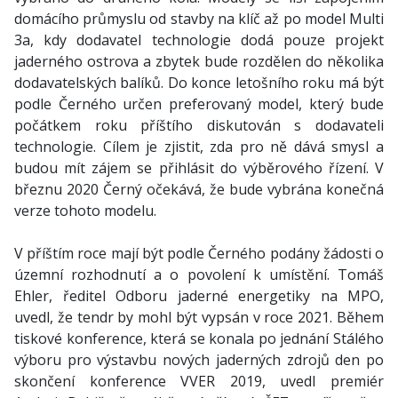
domácího průmyslu od stavby na klíč až po model Multi
3a, kdy dodavatel technologie dodá pouze projekt
jaderného ostrova a zbytek bude rozdělen do několika
dodavatelských balíků. Do konce letošního roku má být
podle Černého určen preferovaný model, který bude
počátkem roku příštího diskutován s dodavateli
technologie. Cílem je zjistit, zda pro ně dává smysl a
budou mít zájem se přihlásit do výběrového řízení. V
březnu 2020 Černý očekává, že bude vybrána konečná
verze tohoto modelu.
V příštím roce mají být podle Černého podány žádosti o
územní rozhodnutí a o povolení k umístění. Tomáš
Ehler, ředitel Odboru jaderné energetiky na MPO,
uvedl, že tendr by mohl být vypsán v roce 2021. Během
tiskové konference, která se konala po jednání Stálého
výboru pro výstavbu nových jaderných zdrojů den po
skončení konference VVER 2019, uvedl premiér