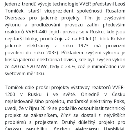
Jeden z trendů vývoje technologie VVER představil Leoš
Tomíček, starší viceprezident společnosti Rusatom
Overseas pro jaderné projekty. Tím je zvyšování
výkonu a prodlužování provozu zatím především
reaktorů VVER-440. Jejich provoz se v Rusku, kde jsou
nejstarší bloky, prodlužuje až na 60 let (1. blok Kolské
jaderné elektrárny z roku 1973 má provozní
povolení do roku 2033). Příkladem zvýšení výkonu je
finská jaderná elektrárna Loviisa, kde byl zvýšen výkon
ze 420 na 520 MWe, tedy o 24 %, což je mimořádné i ve
světovém měřítku.
Tomíček dále prošel projekty výstavby reaktorů VVER-
1200 v Rusku i ve světě. Ohledně v Česku
nejsledovanějšího projektu, maďarské elektrárny Paks,
uvedl, že v říjnu 2019 se podařilo odsouhlasit technický
projekt se zákazníkem, čímž se dostali z největších
problémů s projektem. Druhý důležitý projekt pro
Českou republiku, finskou elektrárnu Hanhikivi,