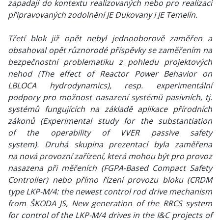
zapadají do kontextu realizovaných nebo pro realizaci
připravovaných zodolnění JE Dukovany i JE Temelín.
Třetí blok již opět nebyl jednooborově zaměřen a
obsahoval opět různorodé příspěvky se zaměřením na
bezpečnostní problematiku z pohledu projektových
nehod (The effect of Reactor Power Behavior on
LBLOCA hydrodynamics), resp. experimentální
podpory pro možnost nasazení systémů pasivních, tj.
systémů fungujících na základě aplikace přírodních
zákonů (Experimental study for the substantiation
of the operability of VVER passive safety
system). Druhá skupina prezentací byla zaměřena
na nová provozní zařízení, která mohou být pro provoz
nasazena při měřeních (FGPA-Based Compact Safety
Controller) nebo přímo řízení provozu bloku (CRDM
type LKP-M/4: the newest control rod drive mechanism
from ŠKODA JS, New generation of the RRCS system
for control of the LKP-M/4 drives in the I&C projects of