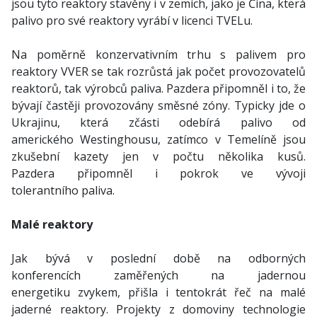
jsou tyto reaktory stavěny i v zemích, jako je Čína, která
palivo pro své reaktory vyrábí v licenci TVELu.
Na poměrně konzervativním trhu s palivem pro
reaktory VVER se tak rozrůstá jak počet provozovatelů
reaktorů, tak výrobců paliva. Pazdera připomněl i to, že
bývají častěji provozovány směsné zóny. Typicky jde o
Ukrajinu, která zčásti odebírá palivo od
amerického Westinghousu, zatímco v Temelíně jsou
zkušební kazety jen v počtu několika kusů.
Pazdera připomněl i pokrok ve vývoji
tolerantního paliva.
Malé reaktory
Jak bývá v poslední době na odborných
konferencích zaměřených na jadernou
energetiku zvykem, přišla i tentokrát řeč na malé
jaderné reaktory. Projekty z domoviny technologie