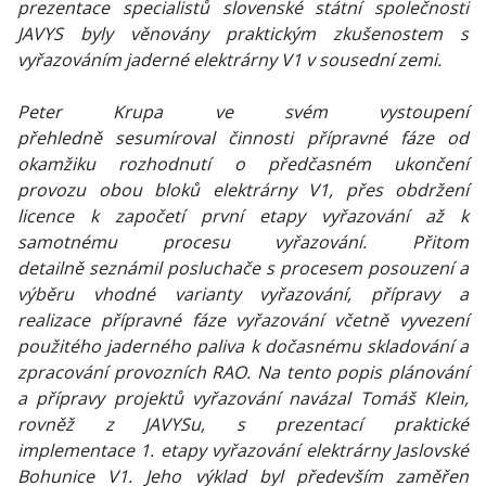
prezentace specialistů slovenské státní společnosti
JAVYS byly věnovány praktickým zkušenostem s
vyřazováním jaderné elektrárny V1 v sousední zemi.
Peter Krupa ve svém vystoupení
přehledně sesumíroval činnosti přípravné fáze od
okamžiku rozhodnutí o předčasném ukončení
provozu obou bloků elektrárny V1, přes obdržení
licence k započetí první etapy vyřazování až k
samotnému procesu vyřazování. Přitom
detailně seznámil posluchače s procesem posouzení a
výběru vhodné varianty vyřazování, přípravy a
realizace přípravné fáze vyřazování včetně vyvezení
použitého jaderného paliva k dočasnému skladování a
zpracování provozních RAO. Na tento popis plánování
a přípravy projektů vyřazování navázal Tomáš Klein,
rovněž z JAVYSu, s prezentací praktické
implementace 1. etapy vyřazování elektrárny Jaslovské
Bohunice V1. Jeho výklad byl především zaměřen