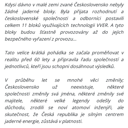
Kdysi dávno v malé zemi zvané Československo nebyly
žádné jaderné bloky. Byla přijata rozhodnutí a
československé společnosti a odborníci postavili
celkem 11 bloků využívajících technologii VVER. A tyto
bloky budou šťastně provozovány až do jejich
bezpečného vyřazení z provozu…
Tato velice krátká pohádka se začala proměňovat v
realitu před 60 lety a připravila řadu společností a
jednotlivců, kteří jsou schopni dosáhnout výsledků.
V průběhu let se mnohé věci změnily;
Československo už neexistuje, některé
společnosti změnily svá jména, některé změnily své
majitele, některé velké legendy odešly do
důchodu, zrodili se noví atomoví inženýři, ale
skutečnost, že Česká republika je silným centrem
jaderné energie, zůstává v platnosti.