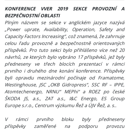
KONFERENCE VVER 2019 SEKCE PROVOZNÍ A
BEZPEČNOSTNÍ OBLASTI
Plným názvem se sekce v anglickém jazyce nazývá
„Power uprate, Availability, Operation, Safety and
Capacity Factors Increasing“, což znamená, že zahrnuje
celou řadu provozně a bezpečnostně orientovaných
příspěvků. Pro tuto sekci bylo přihlášeno více než 20
návrhů, ze kterých bylo vybráno 17 příspěvků, jež byly
předneseny ve třech blocích prezentací v rámci
prvního i druhého dne konání konference. Příspěvky
byli opravdu mezinárodní počínaje od Framatome,
Westinghouse, JSC „OKB Gidropress“, SSC RF – IPPE,
Atomtechenergo, NRNU“ MEPhi“ a ROEZ po české
ŠKODA JS, a.s., ZAT a.s., I&C Energo, ES Group
Europe s.r.o., Centrum výzkumu Řež a ÚJV Řež, a. s..
V rámci prvního bloku byly předneseny
příspěvky zaměřené na podporu provozu