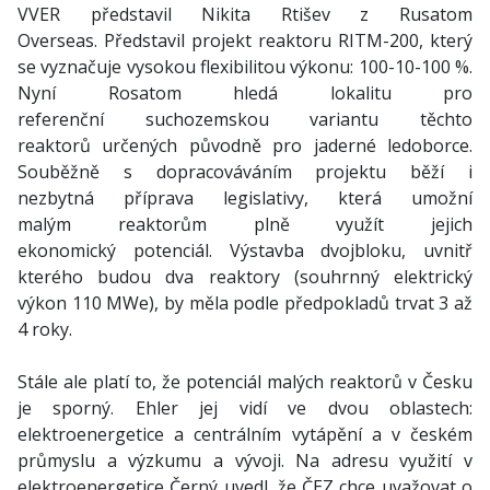
VVER představil Nikita Rtišev z Rusatom
Overseas. Představil projekt reaktoru RITM-200, který
se vyznačuje vysokou flexibilitou výkonu: 100-10-100 %.
Nyní Rosatom hledá lokalitu pro
referenční suchozemskou variantu těchto
reaktorů určených původně pro jaderné ledoborce.
Souběžně s dopracováváním projektu běží i
nezbytná příprava legislativy, která umožní
malým reaktorům plně využít jejich
ekonomický potenciál. Výstavba dvojbloku, uvnitř
kterého budou dva reaktory (souhrnný elektrický
výkon 110 MWe), by měla podle předpokladů trvat 3 až
4 roky.
Stále ale platí to, že potenciál malých reaktorů v Česku
je sporný. Ehler jej vidí ve dvou oblastech:
elektroenergetice a centrálním vytápění a v českém
průmyslu a výzkumu a vývoji. Na adresu využití v
elektroenergetice Černý uvedl, že ČEZ chce uvažovat o