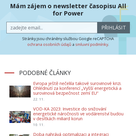
Mám zájem o newsletter časopisu All
for Power
PŘIHLÁSIT
Stránky jsou chráněny službou Google reCAPTCHA
ochrana osobních údajů
a
smluvní podmínky
.
PODOBNÉ ČLÁNKY
Evropa ještě nečelila takové surovinové krizi.
Ohlédnutí za konferencí „Vyšší energetická a
surovinová bezpečnost zemí EU“
22. 11.
VOD-KA 2023: Investice do snižování
energetické náročnosti ve vodárenství budou
v desítkách miliard korun
10. 11.
Doba nahrává optimalizaci a integraci