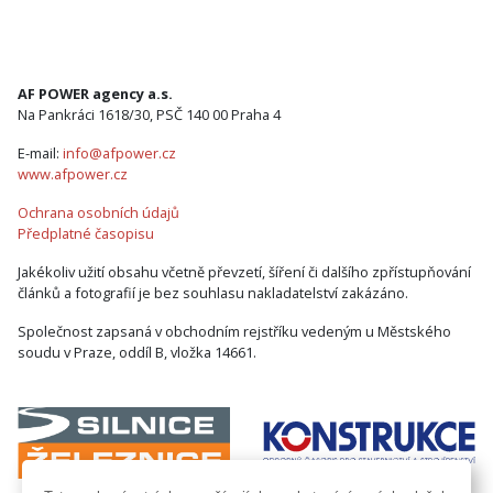
AF POWER agency a.s.
Na Pankráci 1618/30, PSČ 140 00 Praha 4
E-mail:
info@afpower.cz
www.afpower.cz
Ochrana osobních údajů
Předplatné časopisu
Jakékoliv užití obsahu včetně převzetí, šíření či dalšího zpřístupňování
článků a fotografií je bez souhlasu nakladatelství zakázáno.
Společnost zapsaná v obchodním rejstříku vedeným u Městského
soudu v Praze, oddíl B, vložka 14661.