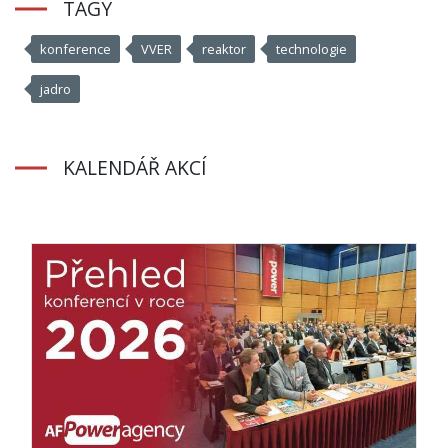
TAGY
konference
VVER
reaktor
technologie
jadro
KALENDÁŘ AKCÍ