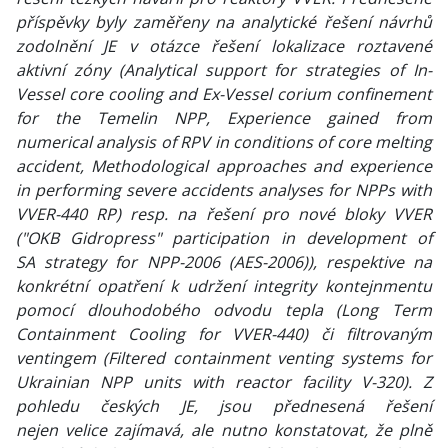
příspěvky byly zaměřeny na analytické řešení návrhů
zodolnění JE v otázce řešení lokalizace roztavené
aktivní zóny (Analytical support for strategies of In-
Vessel core cooling and Ex-Vessel corium confinement
for the Temelin NPP, Experience gained from
numerical analysis of RPV in conditions of core melting
accident, Methodological approaches and experience
in performing severe accidents analyses for NPPs with
VVER-440 RP) resp. na řešení pro nové bloky VVER
("OKB Gidropress" participation in development of
SA strategy for NPP-2006 (AES-2006)), respektive na
konkrétní opatření k udržení integrity kontejnmentu
pomocí dlouhodobého odvodu tepla (Long Term
Containment Cooling for VVER-440) či filtrovaným
ventingem (Filtered containment venting systems for
Ukrainian NPP units with reactor facility V-320). Z
pohledu českých JE, jsou přednesená řešení
nejen velice zajímavá, ale nutno konstatovat, že plně