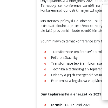
Dny teplárenství a energetiky 2021 se budo
Tematicky se konference zaměří na trans
konkurenceschopnosti k malým zdrojům, což 
Ministerstvo průmyslu a obchodu si uvě
existovat dlouho a je jim třeba co nejrychle
ale také provozních, bude rovněž tématem l
Souhrn hlavních témat konference Dny teplá
Transformace teplárenství do roku 
Péče o zákazníky
Transformace tepláren (biomasa/plyn
Technika a technologie v teplárenství
Odpady a jejich energetické využití
Ekonomika a legislativa v teplárenstv
Dny teplárenství a energetiky 2021
Termín:
14.
–
15. září 2021