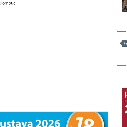
Olomouc
t