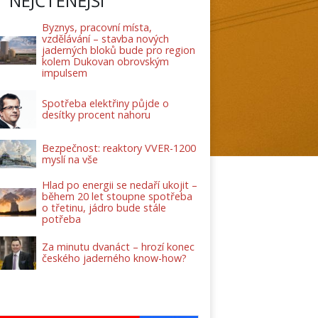
NEJČTENĚJŠÍ
Byznys, pracovní místa,
vzdělávání – stavba nových
jaderných bloků bude pro region
kolem Dukovan obrovským
impulsem
Spotřeba elektřiny půjde o
desítky procent nahoru
Bezpečnost: reaktory VVER-1200
myslí na vše
Hlad po energii se nedaří ukojit –
během 20 let stoupne spotřeba
o třetinu, jádro bude stále
potřeba
Za minutu dvanáct – hrozí konec
českého jaderného know-how?