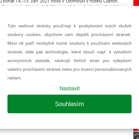
u konat 14.
–
15. září 2021 nově v Olomouci v hotelu Clarion.
formaci teplárenství. Palčivou otázkou bude i snižování
je s růstem cen povolenek stále aktuálnější.
Tyto webové stránky používají k poskytování svých služeb
domuje, že teplárny nemohou pod tak značným zatížením
ji podat pomocnou ruku. Zacílení financí nejen investičních,
soubory cookies, abychom vám zlepšili procházení stránek.
etošní konference.
Mezi ně patří nezbytně nutné soubory k používání webových
stránek, dále pak technologie, které slouží např. k vytváření
renství a energetiky 2021:
anonymních statistik, nástrojů třetích stran pro vylepšení
2030
vašeho procházení stránek nebo pro inzerci personalizovaných
reklam.
/elektřina)
Nastavit
Souhlasím
í