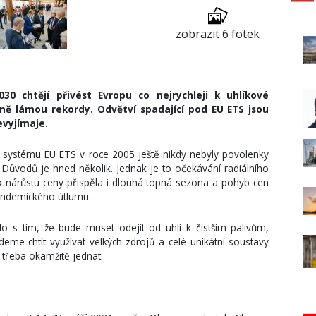
zobrazit 6 fotek
30 chtějí přivést Evropu co nejrychleji k uhlíkové
ně lámou rekordy. Odvětví spadající pod EU ETS jsou
vyjímaje.
 systému EU ETS v roce 2005 ještě nikdy nebyly povolenky
. Důvodů je hned několik. Jednak je to očekávání radiálního
 k nárůstu ceny přispěla i dlouhá topná sezona a pohyb cen
pandemického útlumu.
řilo s tím, že bude muset odejít od uhlí k čistším palivům,
deme chtít využívat velkých zdrojů a celé unikátní soustavy
 třeba okamžitě jednat.