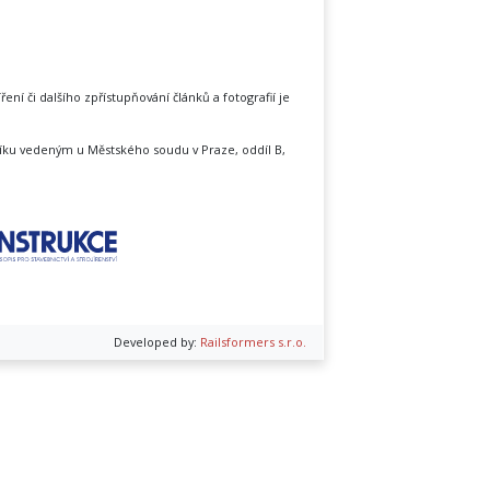
íření či dalšího zpřístupňování článků a fotografií je
íku vedeným u Městského soudu v Praze, oddíl B,
Developed by:
Railsformers s.r.o.