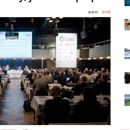
autor:
(red)