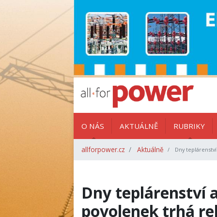
O NÁS
AKTUÁLNĚ
RUBRIKY
allforpower.cz
Aktuálně
Dny teplárenství 
Dny teplárenství 
povolenek trhá rek