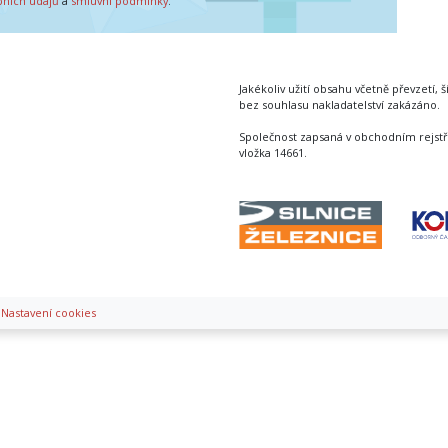
bních údajů
a
smluvní podmínky
.
Jakékoliv užití obsahu včetně převzetí, š
bez souhlasu nakladatelství zakázáno.
Společnost zapsaná v obchodním rejstř
vložka 14661.
|
Nastavení cookies