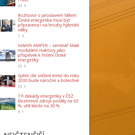
23. 3.
Rozhovor s Jaroslavem Mílem:
Česká energetika musí být
připravena i na hrozby hybridní
války
1. 3.
Veletrh AMPER – seminář Malé
modulární reaktory jako
příspěvek k řešení české
energetiky
22. 2.
Splnit cíle snížení emisí do roku
2030 bude náročné a bolestivé
23. 1.
Tři dekády energetiky v ČEZ.
Bezemisní zdroje posílily na 63
%, uhlí kleslo na 30 %
9. 1.