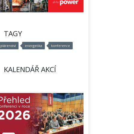
TAGY
eplárenství
energetika
konference
KALENDÁŘ AKCÍ