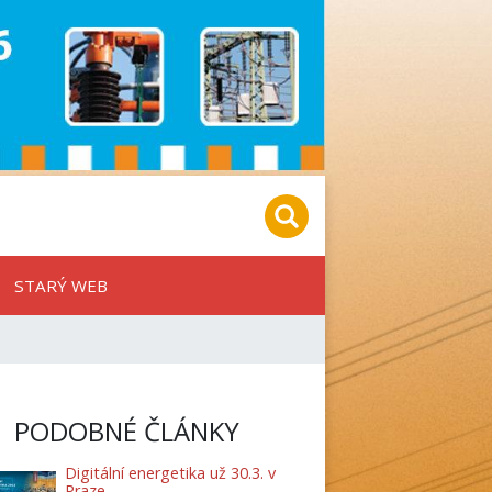
STARÝ WEB
PODOBNÉ ČLÁNKY
Digitální energetika už 30.3. v
Praze