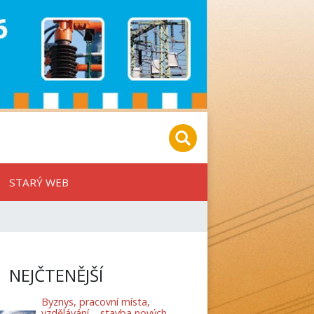
STARÝ WEB
NEJČTENĚJŠÍ
Byznys, pracovní místa,
vzdělávání – stavba nových