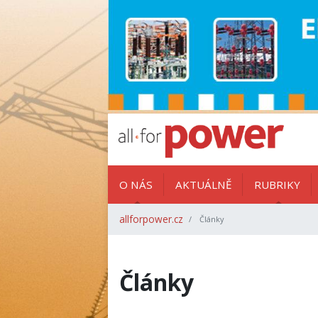
O NÁS
AKTUÁLNĚ
RUBRIKY
allforpower.cz
Články
Články