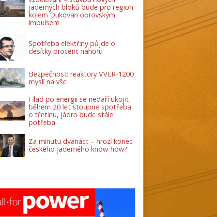
jaderných bloků bude pro region
kolem Dukovan obrovským
impulsem
Spotřeba elektřiny půjde o
desítky procent nahoru
Bezpečnost: reaktory VVER-1200
myslí na vše
Hlad po energii se nedaří ukojit –
během 20 let stoupne spotřeba
o třetinu, jádro bude stále
potřeba
Za minutu dvanáct – hrozí konec
českého jaderného know-how?