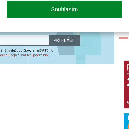
Souhlasím
etter časopisu All for Power
PŘIHLÁSIT
hráněny službou Google reCAPTCHA
bních údajů
a
smluvní podmínky
.