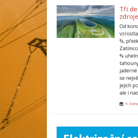
Tři d
zdroje
Od konc
vzrostla
%, před
Zatímco
% uhelné
tahouny
jaderné
se nejvě
jejich 
ale i na
9. ledn