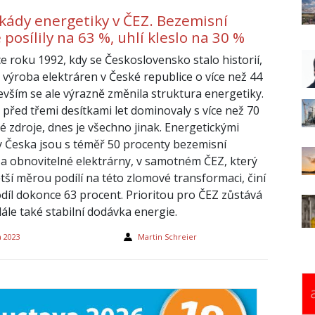
ekády energetiky v ČEZ. Bezemisní
 posílily na 63 %, uhlí kleslo na 30 %
e roku 1992, kdy se Československo stalo historií,
 výroba elektráren v České republice o více než 44
evším se ale výrazně změnila struktura energetiky.
 před třemi desítkami let dominovaly s více než 70
 zdroje, dnes je všechno jinak. Energetickými
 Česka jsou s téměř 50 procenty bezemisní
 a obnovitelné elektrárny, v samotném ČEZ, který
tší měrou podílí na této zlomové transformaci, činí
podíl dokonce 63 procent. Prioritou pro ČEZ zůstává
dále také stabilní dodávka energie.
a 2023
Martin Schreier