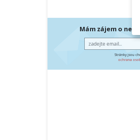
Mám zájem o newsl
Stránky jsou c
ochrana oso