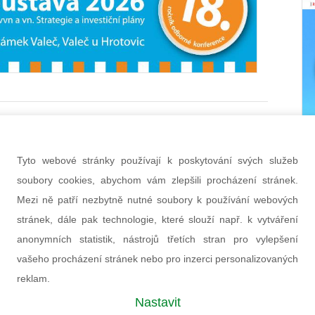
tší modernizace turbíny na Slapech za
ež 60 let: velké bourání a přivaděč
v novém hávu.
Tyto webové stránky používají k poskytování svých služeb
zace jednoho ze tří soustrojí - TG1 - vodní
soubory cookies, abychom vám zlepšili procházení stránek.
ny Slapy zahájená loni v říjnu se dostává do etapy
Mezi ně patří nezbytně nutné soubory k používání webových
ch prací kombinovaných s provedením vnitřního
stránek, dále pak technologie, které slouží např. k vytváření
přivaděče, prvního od roku 1955. Po skončení akce
anonymních statistik, nástrojů třetích stran pro vylepšení
 účinnost této části elektrárny o cca 4 procenta,
vašeho procházení stránek nebo pro inzerci personalizovaných
nese navýšení roční produkce o 10 milionů kWh.
reklam.
na 2019
Martin Schreier
Nastavit