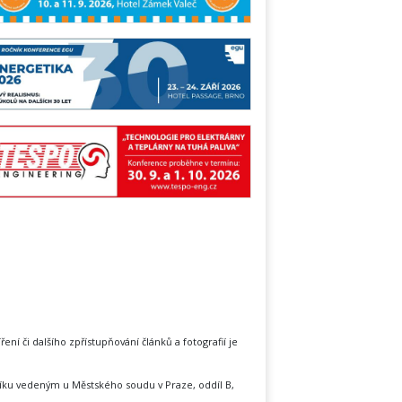
íření či dalšího zpřístupňování článků a fotografií je
íku vedeným u Městského soudu v Praze, oddíl B,