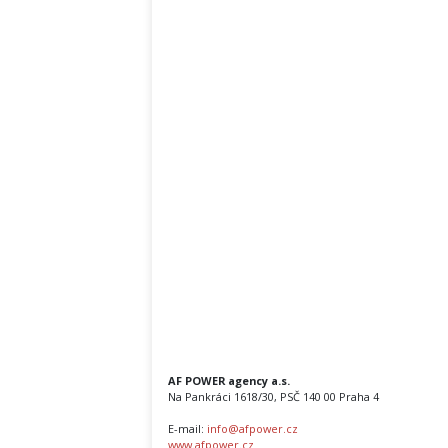
AF POWER agency a.s.
Na Pankráci 1618/30, PSČ 140 00 Praha 4
E-mail:
info@afpower.cz
www.afpower.cz