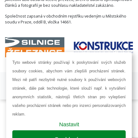
článků a fotografií je bez souhlasu nakladatelství zakázáno.
Společnost zapsaná v obchodním rejstříku vedeným u Městského
soudu v Praze, oddíl B, vložka 14661.
Tyto webové stránky používají k poskytování svých služeb
soubory cookies, abychom vám zlepšili procházení stránek.
ISSN 1802-8535 © 2009 - 2026 AF POWER agency a.s. |
Nastavení
Mezi ně patří nezbytně nutné soubory k používání webových
cookies
stránek, dále pak technologie, které slouží např. k vytváření
Developed by:
Railsformers s.r.o.
anonymních statistik, nástrojů třetích stran pro vylepšení
vašeho procházení stránek nebo pro inzerci personalizovaných
reklam.
Nastavit