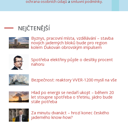
ochrana osobních údajů
a
smluvní podmínky
.
NEJČTENĚJŠÍ
Byznys, pracovní místa, vzdělávání – stavba
nových jaderných bloků bude pro region
kolem Dukovan obrovským impulsem
Spotřeba elektřiny půjde o desítky procent
nahoru
Bezpečnost: reaktory VVER-1200 myslí na vše
Hlad po energii se nedaří ukojit – během 20
let stoupne spotřeba o třetinu, jádro bude
stále potřeba
Za minutu dvanáct – hrozí konec českého
jaderného know-how?