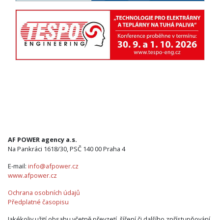
AF POWER agency a.s.
Na Pankráci 1618/30, PSČ 140 00 Praha 4
E-mail:
info@afpower.cz
www.afpower.cz
Ochrana osobních údajů
Předplatné časopisu
Jakékoliv užití obsahu včetně převzetí, šíření či dalšího zpřístupňování