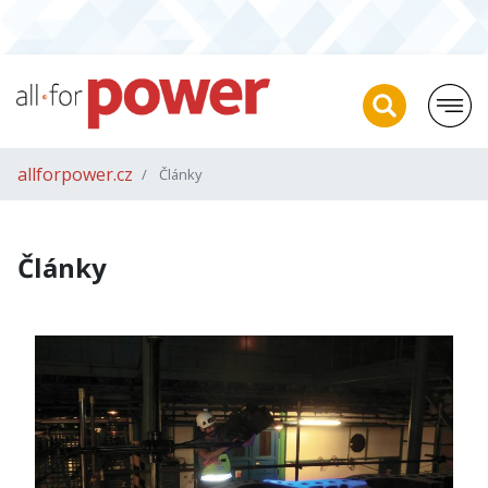
allforpower.cz
Články
Články