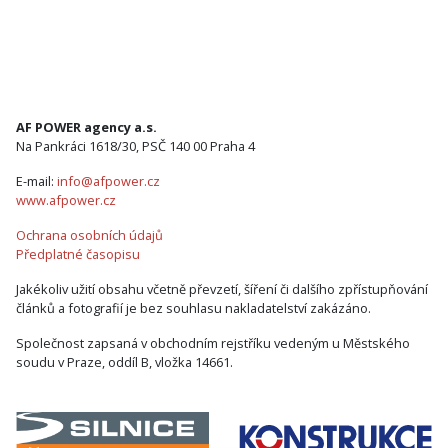
AF POWER agency a.s.
Na Pankráci 1618/30, PSČ 140 00 Praha 4
E-mail:
info@afpower.cz
www.afpower.cz
Ochrana osobních údajů
Předplatné časopisu
Jakékoliv užití obsahu včetně převzetí, šíření či dalšího zpřístupňování
článků a fotografií je bez souhlasu nakladatelství zakázáno.
Společnost zapsaná v obchodním rejstříku vedeným u Městského
soudu v Praze, oddíl B, vložka 14661.