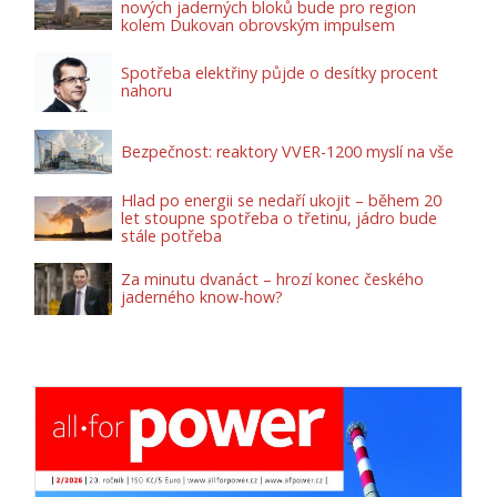
nových jaderných bloků bude pro region
kolem Dukovan obrovským impulsem
Spotřeba elektřiny půjde o desítky procent
nahoru
Bezpečnost: reaktory VVER-1200 myslí na vše
Hlad po energii se nedaří ukojit – během 20
let stoupne spotřeba o třetinu, jádro bude
stále potřeba
Za minutu dvanáct – hrozí konec českého
jaderného know-how?