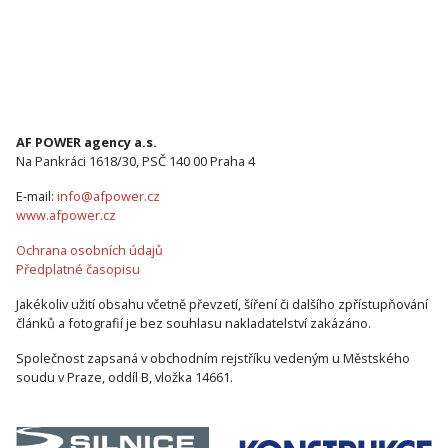
AF POWER agency a.s.
Na Pankráci 1618/30, PSČ 140 00 Praha 4
E-mail:
info@afpower.cz
www.afpower.cz
Ochrana osobních údajů
Předplatné časopisu
Jakékoliv užití obsahu včetně převzetí, šíření či dalšího zpřístupňování
článků a fotografií je bez souhlasu nakladatelství zakázáno.
Společnost zapsaná v obchodním rejstříku vedeným u Městského
soudu v Praze, oddíl B, vložka 14661.