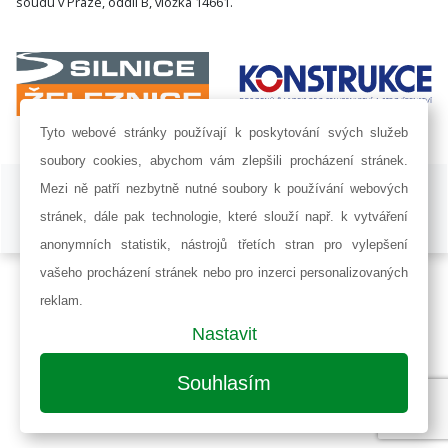
soudu v Praze, oddíl B, vložka 14661.
Tyto webové stránky používají k poskytování svých služeb
soubory cookies, abychom vám zlepšili procházení stránek.
ISSN 1802-8535 © 2009 - 2026 AF POWER agency a.s. |
Nastavení
Mezi ně patří nezbytně nutné soubory k používání webových
cookies
stránek, dále pak technologie, které slouží např. k vytváření
Developed by:
Railsformers s.r.o.
anonymních statistik, nástrojů třetích stran pro vylepšení
vašeho procházení stránek nebo pro inzerci personalizovaných
reklam.
Nastavit
Souhlasím