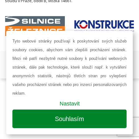
soudu v Praze, oddíl B, vložka 14661.
Tyto webové stránky používají k poskytování svých služeb
soubory cookies, abychom vám zlepšili procházení stránek.
ISSN 1802-8535 © 2009 - 2026 AF POWER agency a.s. |
Nastavení
Mezi ně patří nezbytně nutné soubory k používání webových
cookies
stránek, dále pak technologie, které slouží např. k vytváření
Developed by:
Railsformers s.r.o.
anonymních statistik, nástrojů třetích stran pro vylepšení
vašeho procházení stránek nebo pro inzerci personalizovaných
reklam.
Nastavit
Souhlasím