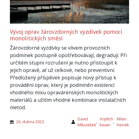
Vývoj oprav žárovzdorných vyzdívek pomocí
monolitických směsí
Žárovzdorné vyzdívky se vlivem provozních
podmínek postupně opotřebovávají, degradují. Při
určitém stupni rozrušení je nutno přistoupit k
jejich opravě, ať už celkové, nebo preventivní.
Předložený příspěvek popisuje nový přístup k
provádění oprav, který je podmíněn existencí
vhodného mixu opravárenských monolitických
materiálů a užitím vhodné kombinace instalačních
metod.
David
Vojtěch
Milan
26. dubna 2023
,
,
Mikulášek
Kavan
Henek