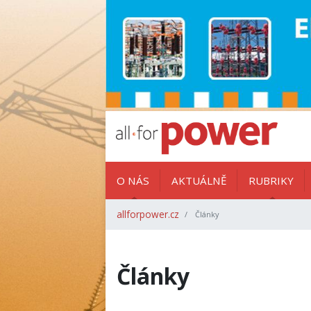
O NÁS
AKTUÁLNĚ
RUBRIKY
allforpower.cz
Články
Články