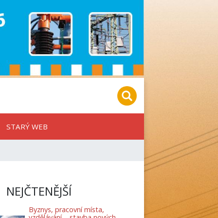
STARÝ WEB
NEJČTENĚJŠÍ
Byznys, pracovní místa,
vzdělávání – stavba nových