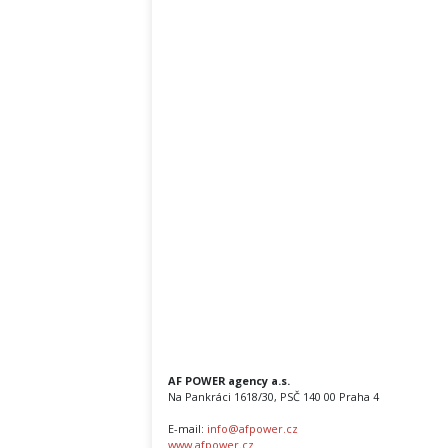
AF POWER agency a.s.
Na Pankráci 1618/30, PSČ 140 00 Praha 4
E-mail:
info@afpower.cz
www.afpower.cz