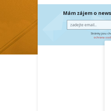
Mám zájem o newsl
Stránky jsou c
ochrana oso