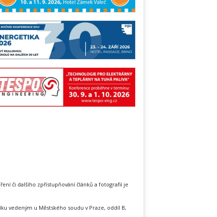
íření či dalšího zpřístupňování článků a fotografií je
íku vedeným u Městského soudu v Praze, oddíl B,