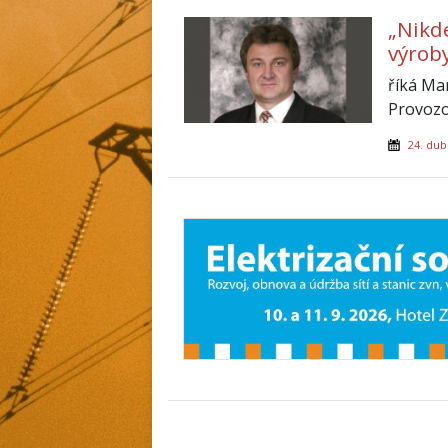
„Nikd
výroby
říká Ma
Provozo
24. dub