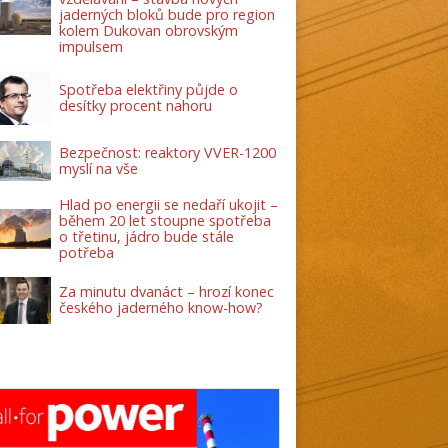
jaderných bloků bude pro region
kolem Dukovan obrovským
impulsem
Spotřeba elektřiny půjde o
desítky procent nahoru
Bezpečnost: reaktory VVER-1200
myslí na vše
Hlad po energii se nedaří ukojit –
během 20 let stoupne spotřeba
o třetinu, jádro bude stále
potřeba
Za minutu dvanáct – hrozí konec
českého jaderného know-how?