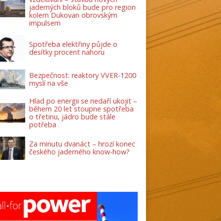
jaderných bloků bude pro region
kolem Dukovan obrovským
impulsem
Spotřeba elektřiny půjde o
desítky procent nahoru
Bezpečnost: reaktory VVER-1200
myslí na vše
Hlad po energii se nedaří ukojit –
během 20 let stoupne spotřeba
o třetinu, jádro bude stále
potřeba
Za minutu dvanáct – hrozí konec
českého jaderného know-how?