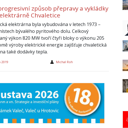
progresivní způsob přepravy a vykládky
 elektrárně Chvaletice
ická elektrárna byla vybudována v letech 1973 –
místech bývalého pyritového dolu. Celkový
vaný výkon 820 MW tvoří čtyři bloky o výkonu 205
mě výroby elektrické energie zajišťuje chvaletická
rna také dodávky tepla.
a 2019
Michal Roh