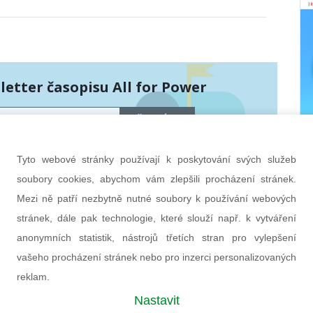
etter časopisu All for Power
PŘIHLÁSIT
hráněny službou Google reCAPTCHA
bních údajů
a
smluvní podmínky
.
Tyto webové stránky používají k poskytování svých služeb
soubory cookies, abychom vám zlepšili procházení stránek.
Mezi ně patří nezbytně nutné soubory k používání webových
stránek, dále pak technologie, které slouží např. k vytváření
anonymních statistik, nástrojů třetích stran pro vylepšení
vašeho procházení stránek nebo pro inzerci personalizovaných
reklam.
Nastavit