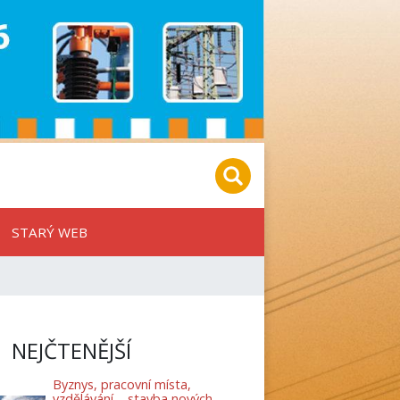
STARÝ WEB
NEJČTENĚJŠÍ
Byznys, pracovní místa,
vzdělávání – stavba nových