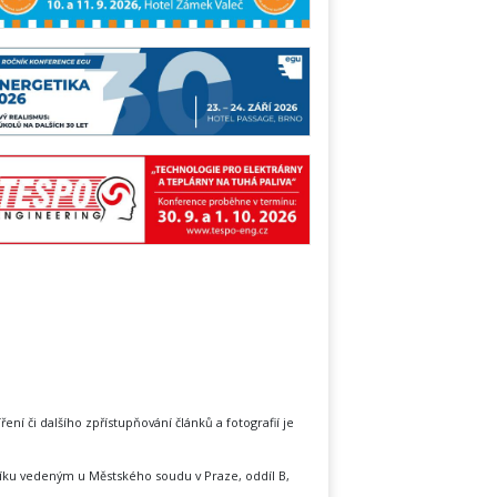
íření či dalšího zpřístupňování článků a fotografií je
íku vedeným u Městského soudu v Praze, oddíl B,