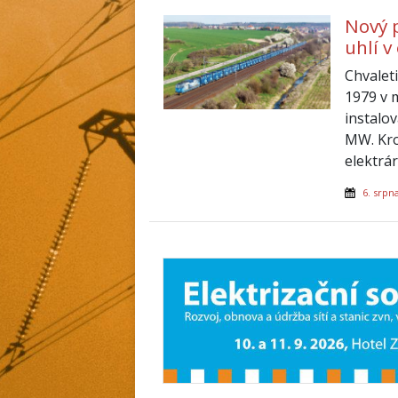
Nový 
uhlí v
Chvalet
1979 v 
instalo
MW. Kro
elektrá
6. srpn