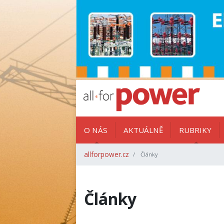
O NÁS
AKTUÁLNĚ
RUBRIKY
allforpower.cz
Články
Články