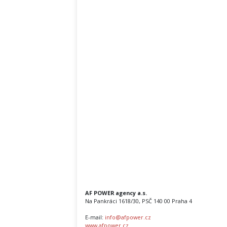
AF POWER agency a.s.
Na Pankráci 1618/30, PSČ 140 00 Praha 4
E-mail:
info@afpower.cz
www.afpower.cz