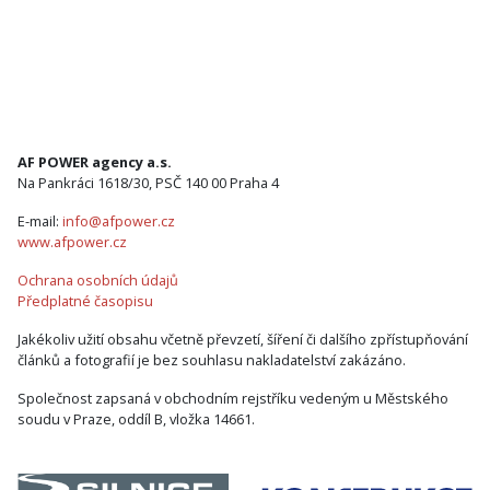
AF POWER agency a.s.
Na Pankráci 1618/30, PSČ 140 00 Praha 4
E-mail:
info@afpower.cz
www.afpower.cz
Ochrana osobních údajů
Předplatné časopisu
Jakékoliv užití obsahu včetně převzetí, šíření či dalšího zpřístupňování
článků a fotografií je bez souhlasu nakladatelství zakázáno.
Společnost zapsaná v obchodním rejstříku vedeným u Městského
soudu v Praze, oddíl B, vložka 14661.