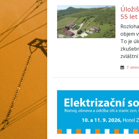
Úloži
55 let
Rozloha
objem v
To je ú
zkušebn
zvláštn
7. únor