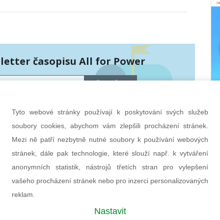
etter časopisu All for Power
PŘIHLÁSIT
hráněny službou Google reCAPTCHA
bních údajů
a
smluvní podmínky
.
Tyto webové stránky používají k poskytování svých služeb
soubory cookies, abychom vám zlepšili procházení stránek.
Mezi ně patří nezbytně nutné soubory k používání webových
stránek, dále pak technologie, které slouží např. k vytváření
anonymních statistik, nástrojů třetích stran pro vylepšení
vašeho procházení stránek nebo pro inzerci personalizovaných
reklam.
Nastavit