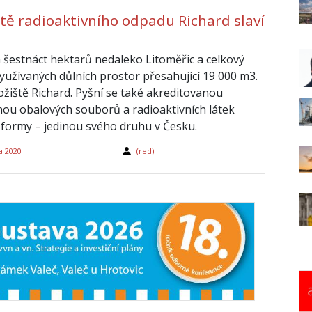
ště radioaktivního odpadu Richard slaví
 šestnáct hektarů nedaleko Litoměřic a celkový
yužívaných důlních prostor přesahující 19 000 m3.
ložiště Richard. Pyšní se také akreditovanou
ou obalových souborů a radioaktivních látek
í formy – jedinou svého druhu v Česku.
a 2020
(red)