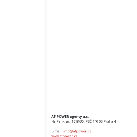
AF POWER agency a.s.
Na Pankráci 1618/30, PSČ 140 00 Praha 4
E-mail:
info@afpower.cz
www.afpower.cz