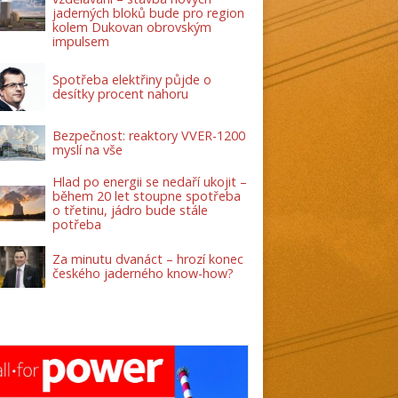
jaderných bloků bude pro region
kolem Dukovan obrovským
impulsem
Spotřeba elektřiny půjde o
desítky procent nahoru
Bezpečnost: reaktory VVER-1200
myslí na vše
Hlad po energii se nedaří ukojit –
během 20 let stoupne spotřeba
o třetinu, jádro bude stále
potřeba
Za minutu dvanáct – hrozí konec
českého jaderného know-how?