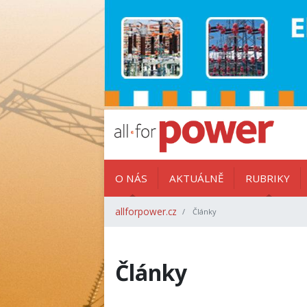
O NÁS
AKTUÁLNĚ
RUBRIKY
allforpower.cz
Články
Články