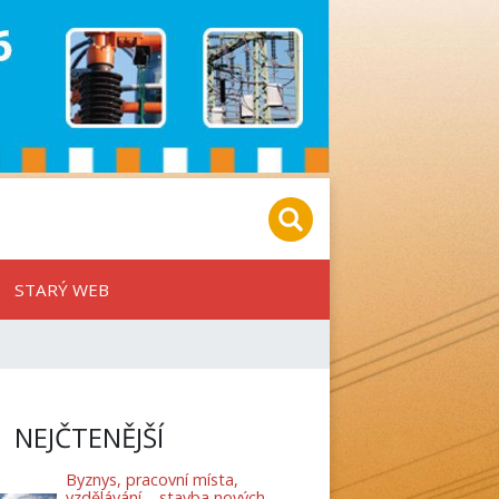
STARÝ WEB
NEJČTENĚJŠÍ
Byznys, pracovní místa,
vzdělávání – stavba nových