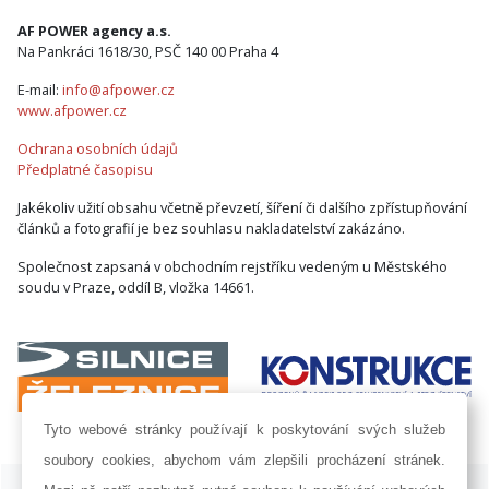
AF POWER agency a.s.
Na Pankráci 1618/30, PSČ 140 00 Praha 4
E-mail:
info@afpower.cz
www.afpower.cz
Ochrana osobních údajů
Předplatné časopisu
Jakékoliv užití obsahu včetně převzetí, šíření či dalšího zpřístupňování
článků a fotografií je bez souhlasu nakladatelství zakázáno.
Společnost zapsaná v obchodním rejstříku vedeným u Městského
soudu v Praze, oddíl B, vložka 14661.
Tyto webové stránky používají k poskytování svých služeb
soubory cookies, abychom vám zlepšili procházení stránek.
ISSN 1802-8535 © 2009 - 2026 AF POWER agency a.s. |
Nastavení