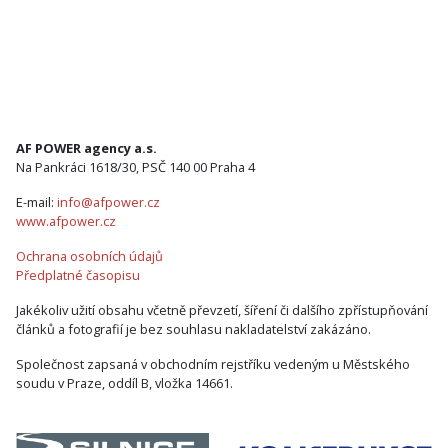
AF POWER agency a.s.
Na Pankráci 1618/30, PSČ 140 00 Praha 4
E-mail:
info@afpower.cz
www.afpower.cz
Ochrana osobních údajů
Předplatné časopisu
Jakékoliv užití obsahu včetně převzetí, šíření či dalšího zpřístupňování
článků a fotografií je bez souhlasu nakladatelství zakázáno.
Společnost zapsaná v obchodním rejstříku vedeným u Městského
soudu v Praze, oddíl B, vložka 14661.