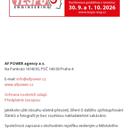
AF POWER agency a.s.
Na Pankráci 1618/30, PSČ 140 00 Praha 4
E-mail:
info@afpower.cz
www.afpower.cz
Ochrana osobních údajů
Předplatné časopisu
Jakékoliv užití obsahu včetně převzetí, šíření či dalšího zpřístupňování
článků a fotografií je bez souhlasu nakladatelství zakázáno.
Společnost zapsaná v obchodním rejstříku vedeným u Městského