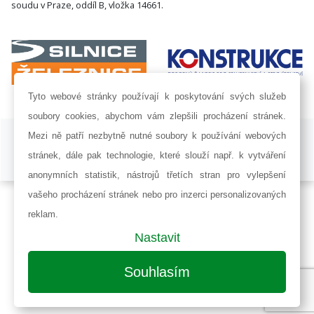
soudu v Praze, oddíl B, vložka 14661.
Tyto webové stránky používají k poskytování svých služeb
soubory cookies, abychom vám zlepšili procházení stránek.
ISSN 1802-8535 © 2009 - 2026 AF POWER agency a.s. |
Nastavení
Mezi ně patří nezbytně nutné soubory k používání webových
cookies
stránek, dále pak technologie, které slouží např. k vytváření
Developed by:
Railsformers s.r.o.
anonymních statistik, nástrojů třetích stran pro vylepšení
vašeho procházení stránek nebo pro inzerci personalizovaných
reklam.
Nastavit
Souhlasím