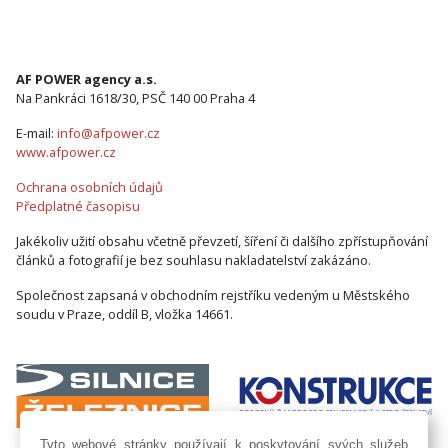
AF POWER agency a.s.
Na Pankráci 1618/30, PSČ 140 00 Praha 4
E-mail:
info@afpower.cz
www.afpower.cz
Ochrana osobních údajů
Předplatné časopisu
Jakékoliv užití obsahu včetně převzetí, šíření či dalšího zpřístupňování
článků a fotografií je bez souhlasu nakladatelství zakázáno.
Společnost zapsaná v obchodním rejstříku vedeným u Městského
soudu v Praze, oddíl B, vložka 14661.
Tyto webové stránky používají k poskytování svých služeb