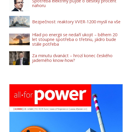
Spotřeba elektřiny půjde o desítky procent
nahoru
Bezpečnost: reaktory VVER-1200 myslí na vše
Hlad po energii se nedaří ukojit – během 20
let stoupne spotřeba o třetinu, jádro bude
stále potřeba
Za minutu dvanáct – hrozí konec českého
jaderného know-how?