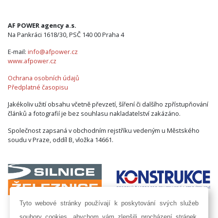
AF POWER agency a.s.
Na Pankráci 1618/30, PSČ 140 00 Praha 4
E-mail:
info@afpower.cz
www.afpower.cz
Ochrana osobních údajů
Předplatné časopisu
Jakékoliv užití obsahu včetně převzetí, šíření či dalšího zpřístupňování
článků a fotografií je bez souhlasu nakladatelství zakázáno.
Společnost zapsaná v obchodním rejstříku vedeným u Městského
soudu v Praze, oddíl B, vložka 14661.
Tyto webové stránky používají k poskytování svých služeb
soubory cookies, abychom vám zlepšili procházení stránek.