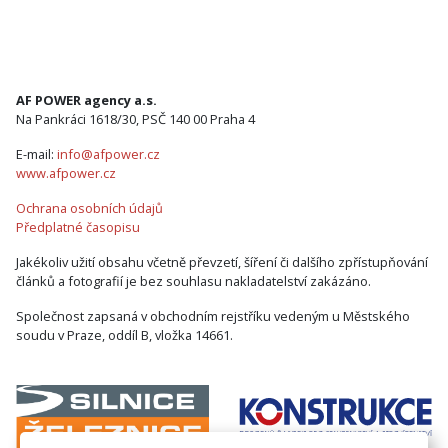
AF POWER agency a.s.
Na Pankráci 1618/30, PSČ 140 00 Praha 4
E-mail:
info@afpower.cz
www.afpower.cz
Ochrana osobních údajů
Předplatné časopisu
Jakékoliv užití obsahu včetně převzetí, šíření či dalšího zpřístupňování
článků a fotografií je bez souhlasu nakladatelství zakázáno.
Společnost zapsaná v obchodním rejstříku vedeným u Městského
soudu v Praze, oddíl B, vložka 14661.