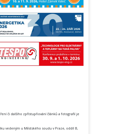
íření či dalšího zpřístupňování článků a fotografií je
íku vedeným u Městského soudu v Praze, oddíl B,