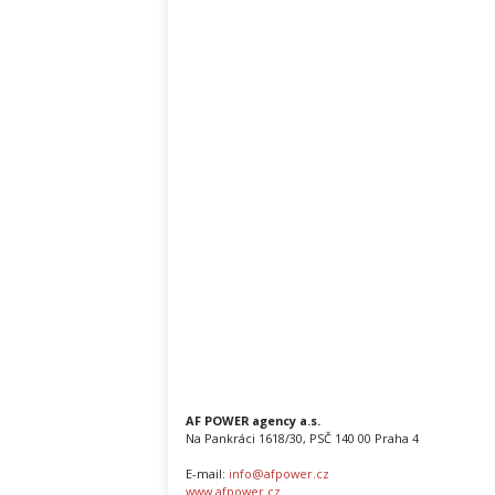
AF POWER agency a.s.
Na Pankráci 1618/30, PSČ 140 00 Praha 4
E-mail:
info@afpower.cz
www.afpower.cz