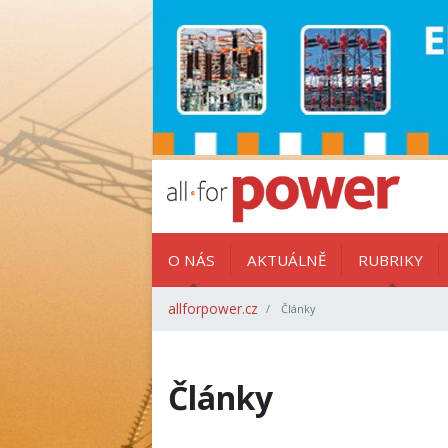
O NÁS
AKTUÁLNĚ
RUBRIKY
allforpower.cz
Články
Články