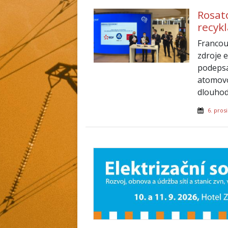
Rosat
recyk
Francou
zdroje 
podepsa
atomovo
dlouhod
6. pros