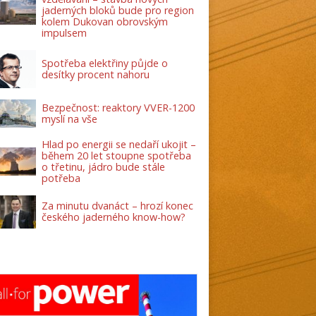
jaderných bloků bude pro region
kolem Dukovan obrovským
impulsem
Spotřeba elektřiny půjde o
desítky procent nahoru
Bezpečnost: reaktory VVER-1200
myslí na vše
Hlad po energii se nedaří ukojit –
během 20 let stoupne spotřeba
o třetinu, jádro bude stále
potřeba
Za minutu dvanáct – hrozí konec
českého jaderného know-how?