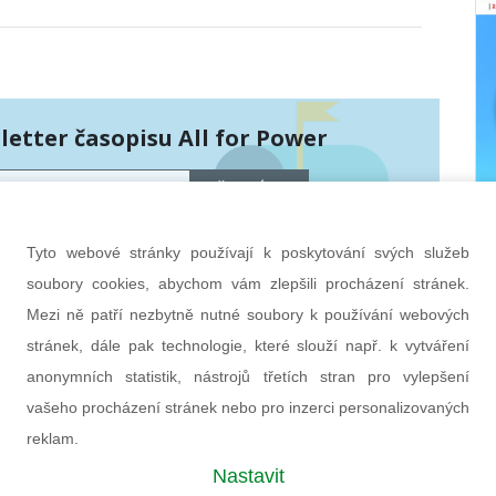
etter časopisu All for Power
PŘIHLÁSIT
hráněny službou Google reCAPTCHA
bních údajů
a
smluvní podmínky
.
Tyto webové stránky používají k poskytování svých služeb
soubory cookies, abychom vám zlepšili procházení stránek.
Mezi ně patří nezbytně nutné soubory k používání webových
stránek, dále pak technologie, které slouží např. k vytváření
anonymních statistik, nástrojů třetích stran pro vylepšení
vašeho procházení stránek nebo pro inzerci personalizovaných
reklam.
Nastavit