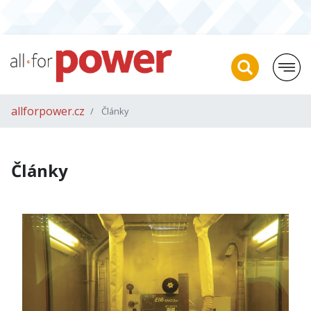
allforpower.cz
Články
Články