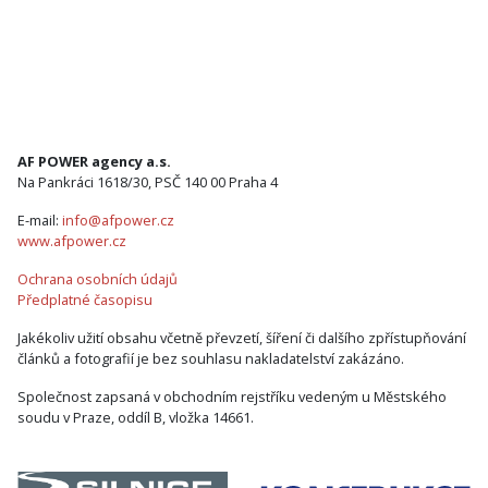
AF POWER agency a.s.
Na Pankráci 1618/30, PSČ 140 00 Praha 4
E-mail:
info@afpower.cz
www.afpower.cz
Ochrana osobních údajů
Předplatné časopisu
Jakékoliv užití obsahu včetně převzetí, šíření či dalšího zpřístupňování
článků a fotografií je bez souhlasu nakladatelství zakázáno.
Společnost zapsaná v obchodním rejstříku vedeným u Městského
soudu v Praze, oddíl B, vložka 14661.