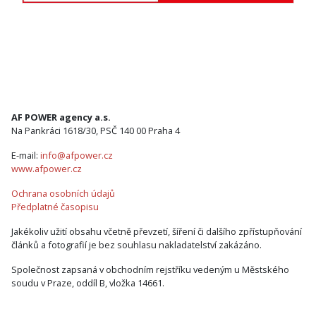
AF POWER agency a.s.
Na Pankráci 1618/30, PSČ 140 00 Praha 4
E-mail:
info@afpower.cz
www.afpower.cz
Ochrana osobních údajů
Předplatné časopisu
Jakékoliv užití obsahu včetně převzetí, šíření či dalšího zpřístupňování
článků a fotografií je bez souhlasu nakladatelství zakázáno.
Společnost zapsaná v obchodním rejstříku vedeným u Městského
soudu v Praze, oddíl B, vložka 14661.