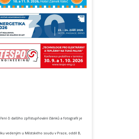
íření či dalšího zpřístupňování článků a fotografií je
íku vedeným u Městského soudu v Praze, oddíl B,