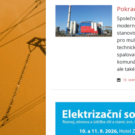
Pokra
Společn
moderni
stanovi
pro mult
technic
spalova
komunál
ale také
13. led