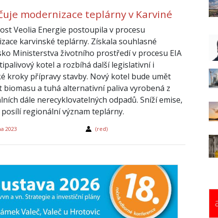
čuje modernizace teplárny v Karviné
ost Veolia Energie postoupila v procesu
zace karvinské teplárny. Získala souhlasné
sko Ministerstva životního prostředí v procesu EIA
ipalivový kotel a rozbíhá další legislativní i
ké kroky přípravy stavby. Nový kotel bude umět
t biomasu a tuhá alternativní paliva vyrobená z
ních dále nerecyklovatelných odpadů. Sníží emise,
 posílí regionální význam teplárny.
na 2023
(red)