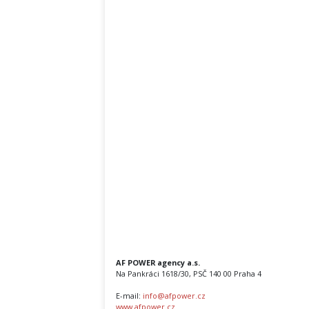
AF POWER agency a.s.
Na Pankráci 1618/30, PSČ 140 00 Praha 4
E-mail:
info@afpower.cz
www.afpower.cz