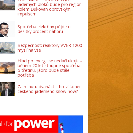
jaderných bloků bude pro region
kolem Dukovan obrovským
impulsem
Spotřeba elektřiny půjde o
desítky procent nahoru
Bezpečnost: reaktory VVER-1200
myslí na vše
Hlad po energii se nedaří ukojit –
během 20 let stoupne spotřeba
o třetinu, jádro bude stále
potřeba
Za minutu dvanáct – hrozí konec
českého jaderného know-how?