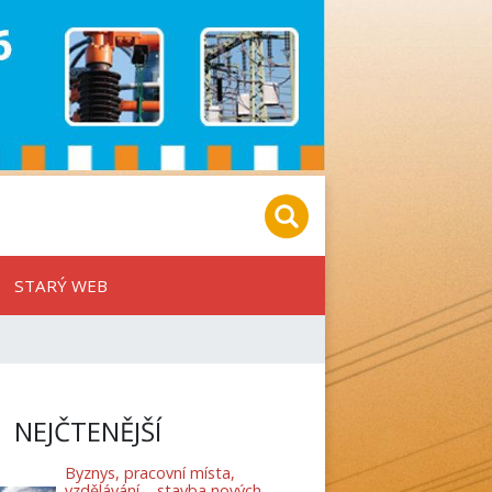
STARÝ WEB
NEJČTENĚJŠÍ
Byznys, pracovní místa,
vzdělávání – stavba nových