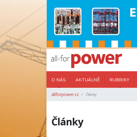
O NÁS
AKTUÁLNĚ
RUBRIKY
allforpower.cz
Články
Články