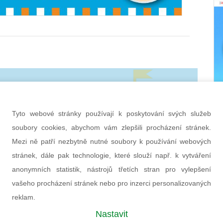
etter časopisu All for Power
PŘIHLÁSIT
Tyto webové stránky používají k poskytování svých služeb
hráněny službou Google reCAPTCHA
soubory cookies, abychom vám zlepšili procházení stránek.
bních údajů
a
smluvní podmínky
.
Mezi ně patří nezbytně nutné soubory k používání webových
stránek, dále pak technologie, které slouží např. k vytváření
anonymních statistik, nástrojů třetích stran pro vylepšení
vašeho procházení stránek nebo pro inzerci personalizovaných
reklam.
Nastavit