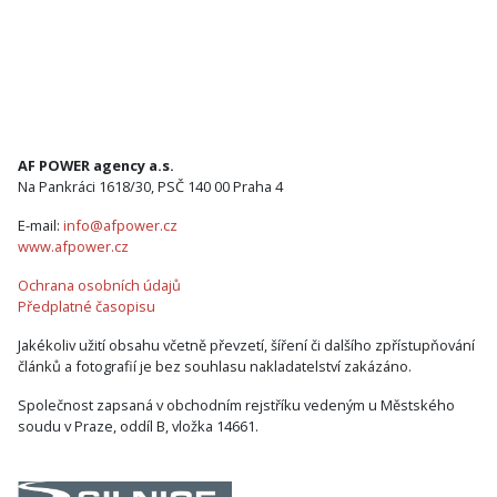
AF POWER agency a.s.
Na Pankráci 1618/30, PSČ 140 00 Praha 4
E-mail:
info@afpower.cz
www.afpower.cz
Ochrana osobních údajů
Předplatné časopisu
Jakékoliv užití obsahu včetně převzetí, šíření či dalšího zpřístupňování
článků a fotografií je bez souhlasu nakladatelství zakázáno.
Společnost zapsaná v obchodním rejstříku vedeným u Městského
soudu v Praze, oddíl B, vložka 14661.