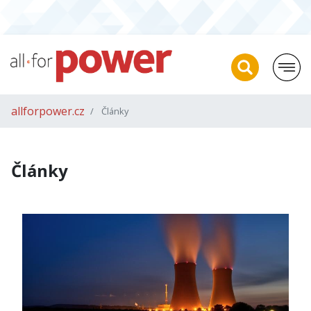
allforpower.cz
Články
Články