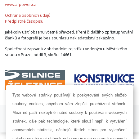
www.afpower.cz
Ochrana osobních údajů
Předplatné časopisu
Jakékoliv užití obsahu včetně převzetí, šíření či dalšího zpřístupňování
článků a fotografií je bez souhlasu nakladatelství zakázáno.
Společnost zapsaná v obchodním rejstříku vedeným u Městského
soudu v Praze, oddíl B, vložka 14661.
Tyto webové stránky používají k poskytování svých služeb
soubory cookies, abychom vám zlepšili procházení stránek.
ISSN 1802-8535 © 2009 - 2026 AF POWER agency a.s. |
Nastavení
Mezi ně patří nezbytně nutné soubory k používání webových
cookies
stránek, dále pak technologie, které slouží např. k vytváření
Developed by:
Railsformers s.r.o.
anonymních statistik, nástrojů třetích stran pro vylepšení
vašeho procházení stránek nebo pro inzerci personalizovaných