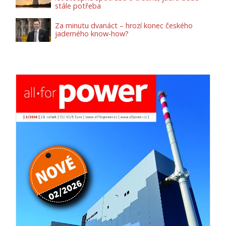
stále potřeba
Za minutu dvanáct – hrozí konec českého
jaderného know-how?