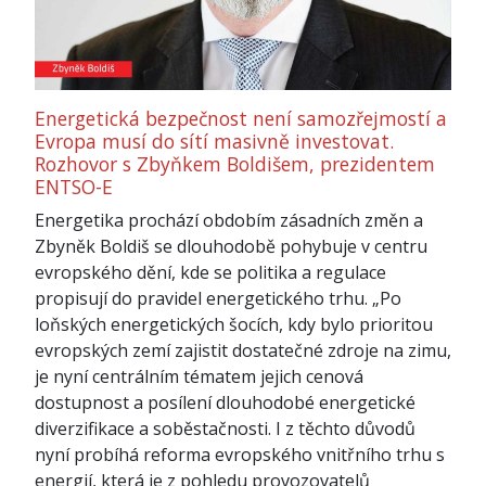
Energetická bezpečnost není samozřejmostí a
Evropa musí do sítí masivně investovat.
Rozhovor s Zbyňkem Boldišem, prezidentem
ENTSO-E
Energetika prochází obdobím zásadních změn a
Zbyněk Boldiš se dlouhodobě pohybuje v centru
evropského dění, kde se politika a regulace
propisují do pravidel energetického trhu. „Po
loňských energetických šocích, kdy bylo prioritou
evropských zemí zajistit dostatečné zdroje na zimu,
je nyní centrálním tématem jejich cenová
dostupnost a posílení dlouhodobé energetické
diverzifikace a soběstačnosti. I z těchto důvodů
nyní probíhá reforma evropského vnitřního trhu s
energií, která je z pohledu provozovatelů