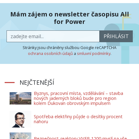
Mám zájem o newsletter časopisu All
for Power
PŘIHLÁSIT
Stránky jsou chráněny službou Google reCAPTCHA
ochrana osobních údajů
a
smluvní podmínky
.
NEJČTENĚJŠÍ
Byznys, pracovní místa, vzdělávání – stavba
nových jaderných bloků bude pro region
kolem Dukovan obrovským impulsem
Spotřeba elektřiny půjde o desítky procent
nahoru
Bezpečnost: reaktory VVER-1200 myslí na vše