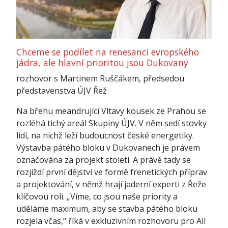
Chceme se podílet na renesanci evropského
jádra, ale hlavní prioritou jsou Dukovany
rozhovor s Martinem Ruščákem, předsedou
představenstva ÚJV Řež
Na břehu meandrující Vltavy kousek ze Prahou se
rozléhá tichý areál Skupiny ÚJV. V něm sedí stovky
lidí, na nichž leží budoucnost české energetiky.
Výstavba pátého bloku v Dukovanech je právem
označována za projekt století. A právě tady se
rozjíždí první dějství ve formě frenetických příprav
a projektování, v němž hrají jaderní experti z Řeže
klíčovou roli. „Víme, co jsou naše priority a
uděláme maximum, aby se stavba pátého bloku
rozjela včas,“ říká v exkluzivním rozhovoru pro All