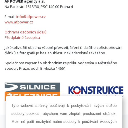
AF POWER agency a.s.
Na Pankráci 1618/30, PSČ 140 00 Praha 4
E-mail:
info@afpower.cz
www.afpower.cz
Ochrana osobních údajů
Předplatné časopisu
Jakékoliv užití obsahu včetně převzetí, šíření či dalšího zpřístupňování
článků a fotografií je bez souhlasu nakladatelství zakázáno.
Společnost zapsaná v obchodním rejstříku vedeným u Městského
soudu v Praze, oddíl B, vložka 14661.
Tyto webové stránky používají k poskytování svých služeb
soubory cookies, abychom vám zlepšili procházení stránek.
ISSN 1802-8535 © 2009 - 2026 AF POWER agency a.s. |
Nastavení
Mezi ně patří nezbytně nutné soubory k používání webových
cookies