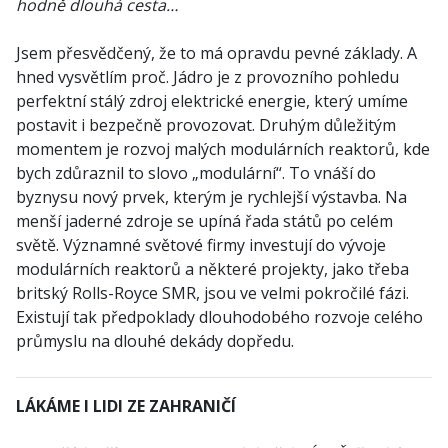
hodně dlouhá cesta…
Jsem přesvědčený, že to má opravdu pevné základy. A
hned vysvětlím proč. Jádro je z provozního pohledu
perfektní stálý zdroj elektrické energie, který umíme
postavit i bezpečně provozovat. Druhým důležitým
momentem je rozvoj malých modulárních reaktorů, kde
bych zdůraznil to slovo „modulární“. To vnáší do
byznysu nový prvek, kterým je rychlejší výstavba. Na
menší jaderné zdroje se upíná řada států po celém
světě. Významné světové firmy investují do vývoje
modulárních reaktorů a některé projekty, jako třeba
britský Rolls-Royce SMR, jsou ve velmi pokročilé fázi.
Existují tak předpoklady dlouhodobého rozvoje celého
průmyslu na dlouhé dekády dopředu.
LÁKÁME I LIDI ZE ZAHRANIČÍ