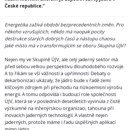
České republice.“
Energetika zažívá období bezprecedentních změn. Pro
někoho vzrušujících, někdo má naopak pocity
destrukce starých dobrých časů a nástupu chaosu.
Jaké místo má v transformujícím se oboru Skupina ÚJV?
Nejen my ve Skupině ÚJV, ale celý jaderný sektor má
před sebou velkou perspektivu dlouhodobého rozvoje.
A to říkám se vší vážností a upřímností. Debaty o
dekarbonizaci ukázaly, že jádro bude v řadě zemí
klíčovým zdrojem při přechodu na nízkoemisní výrobu
energií. A tomu odpovídá i budoucí role společnosti
ÚJV, která se v posledních desetiletích vyvinula z čistě
výzkumné na inženýrskou organizaci, tahouna při
inovacích jaderných technologií. A vlastně nejen
jaderných, protože máme i řadu úspěšných aplikací
mimo jádro.