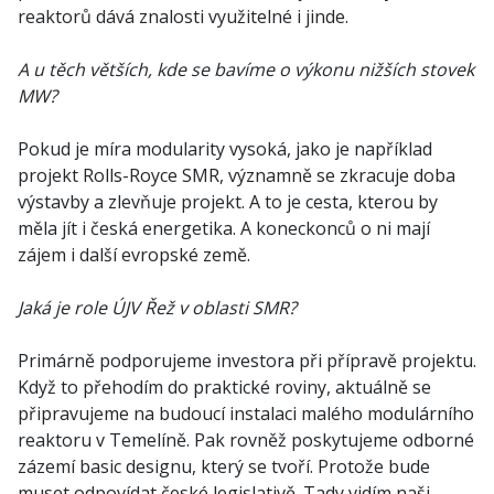
reaktorů dává znalosti využitelné i jinde.
A u těch větších, kde se bavíme o výkonu nižších stovek
MW?
Pokud je míra modularity vysoká, jako je například
projekt Rolls-Royce SMR, významně se zkracuje doba
výstavby a zlevňuje projekt. A to je cesta, kterou by
měla jít i česká energetika. A koneckonců o ni mají
zájem i další evropské země.
Jaká je role ÚJV Řež v oblasti SMR?
Primárně podporujeme investora při přípravě projektu.
Když to přehodím do praktické roviny, aktuálně se
připravujeme na budoucí instalaci malého modulárního
reaktoru v Temelíně. Pak rovněž poskytujeme odborné
zázemí basic designu, který se tvoří. Protože bude
muset odpovídat české legislativě. Tady vidím naši