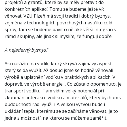
projektů a grantů, které by se měly přetavit do
konkrétních aplikací. Tomu se budeme ještě víc
věnovat. VZÚ Plzeň má svoji tradici i dobrý byznys,
zejména v technologiích povrchových nástřiku cold
spray, tam se budeme bavit o nějaké větší integraci v
rámci skupiny, ale jinak si myslím, že fungují dobře.
A nejaderný byznys?
Asi narážíte na vodík, který skrývá zajímavý aspekt,
který se dá využít. Až dosud jsme se hodně věnovali
výrobě a uplatnění vodíku v praktických aplikacích. V
dopravě, ve výrobě energie… Co zůstalo opomenuto, je
transport vodíku. Tam vidím velký potenciál při
zkoumání interakce vodíku a materiálů, který bychom v
budoucnosti rádi využili. A velkou výzvou bude i
ukládání tepla, kterému se se začínáme věnovat, je to
jedna z možností, na kterou se můžeme zaměřit.