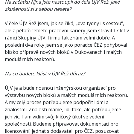
Na začátku října jste nastoupil do čela ÚJV Řež, jaké
zkušenosti si s sebou nesete?
V čele ÚJV Řež jsem, jak se říká, „dva týdny i s cestou“,
ale z pětatřicetileté pracovní kariéry jsem strávil 17 let v
rámci Skupiny ÚJV. Firmu tak znám velmi dobře. A
poslední dva roky jsem se jako poradce ČEZ pohyboval
blízko přípravě nových bloků v Dukovanech i malých
modulárních reaktorů.
Na co budete klást v ÚJV Řež důraz?
ÚJV je a bude nosnou inženýrskou organizací pro
výstavbu nových bloků a malých modulárních reaktorů.
A my celý proces potřebujeme podpořit lidmi a
znalostmi. Znalosti máme, lidi také, ale potřebujeme
jich víc. Tam vidím svůj klíčový úkol ve vedení
společnosti. Budeme připravovat dokumentaci pro
licencování, jednat s dodavateli pro ČEZ, posuzovat