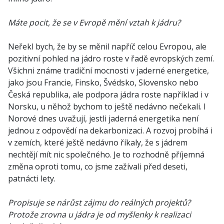
Máte pocit, že se v Evropě mění vztah k jádru?
Neřekl bych, že by se měnil napříč celou Evropou, ale
pozitivní pohled na jádro roste v řadě evropských zemí.
Všichni známe tradiční mocnosti v jaderné energetice,
jako jsou Francie, Finsko, Švédsko, Slovensko nebo
Česká republika, ale podpora jádra roste například i v
Norsku, u něhož bychom to ještě nedávno nečekali. I
Norové dnes uvažují, jestli jaderná energetika není
jednou z odpovědí na dekarbonizaci. A rozvoj probíhá i
v zemích, které ještě nedávno říkaly, že s jádrem
nechtějí mít nic společného. Je to rozhodně příjemná
změna oproti tomu, co jsme zažívali před deseti,
patnácti lety.
Propisuje se nárůst zájmu do reálných projektů?
Protože zrovna u jádra je od myšlenky k realizaci