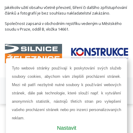
Jakékoliv užití obsahu včetně převzetí, šíření či dalšího zpřístupňování
článků a fotografií je bez souhlasu nakladatelství zakázáno.
Společnost zapsaná v obchodním rejstříku vedeným u Městského
soudu v Praze, oddíl B, vložka 14661.
Tyto webové stránky používají k poskytování svých služeb
soubory cookies, abychom vám zlepšili procházení stránek.
ISSN 1802-8535 © 2009 - 2026 AF POWER agency a.s. |
Nastavení
Mezi ně patří nezbytně nutné soubory k používání webových
cookies
stránek, dále pak technologie, které slouží např. k vytváření
Developed by:
Railsformers s.r.o.
anonymních statistik, nástrojů třetích stran pro vylepšení
vašeho procházení stránek nebo pro inzerci personalizovaných
reklam.
Nastavit