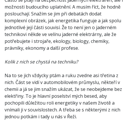
Často se ptají na bezpečnost jaderných elektráren, ale i
možnosti budoucího uplatnění. A musím říct, že hodně
poslouchají. Snažím se jim při debatách dodat
komplexní obrázek, jak energetika funguje a jak spolu
jednotlivé její části souvisí. Že to není jen o jaderném
technikovi někde ve velínu jaderné elektrárny, ale že
potřebujete i strojaře, ekology, biology, chemiky,
právníky, ekonomy a další profese.
Kolik z nich se chystá na techniku?
Na to se jich vždycky ptám a ruku zvedne asi třetina z
nich. Část se vidí v automobilovém průmyslu, někteří v
chemii a já se jim snažím ukázat, že se neobejdeme bez
elektřiny. To je hlavní poselství mých besed, aby
pochopili důležitou roli energetiky v našem životě a
vnímali ji v souvislostech. A třeba se s některými z nich
jednou potkám i tady u nás v Řeži.