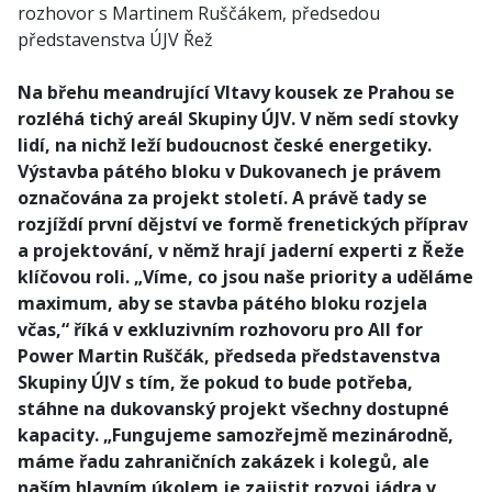
rozhovor s Martinem Ruščákem, předsedou
představenstva ÚJV Řež
Na břehu meandrující Vltavy kousek ze Prahou se
rozléhá tichý areál Skupiny ÚJV. V něm sedí stovky
lidí, na nichž leží budoucnost české energetiky.
Výstavba pátého bloku v Dukovanech je právem
označována za projekt století. A právě tady se
rozjíždí první dějství ve formě frenetických příprav
a projektování, v němž hrají jaderní experti z Řeže
klíčovou roli. „Víme, co jsou naše priority a uděláme
maximum, aby se stavba pátého bloku rozjela
včas,“ říká v exkluzivním rozhovoru pro All for
Power Martin Ruščák, předseda představenstva
Skupiny ÚJV s tím, že pokud to bude potřeba,
stáhne na dukovanský projekt všechny dostupné
kapacity. „Fungujeme samozřejmě mezinárodně,
máme řadu zahraničních zakázek i kolegů, ale
naším hlavním úkolem je zajistit rozvoj jádra v