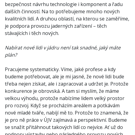
bezpečnost návrhu technologie i komponent a řadu
dalších činností. Na to potřebujeme mnoho nových
kvalitních lidí. A druhou oblastí, na kterou se zaměříme,
je podpora provozu jaderných zařízení – těch
stávajících i těch nových.
Nabírat nové lidi v jádru není tak snadné, jaký máte
plán?
Pracujeme systematicky. Víme, jaké profese a kdy
budeme potřebovat, ale je mi jasné, že nové lidi bude
třeba nejen získat, ale i zapracovat a udržet je. Protože
konkurence je obrovská. A tam si myslím, že máme
velkou výhodu, protože nabízíme lidem velký prostor
pro rozvoj. Když se procházím areálem a potkávám
nové mladé tváře, nabíjí mě to. Protože to znamená, že
je pro ně práce v ÚJV zajímavá a perspektivní. Budeme
se snažit přitáhnout takových lidí co nejvíce. Ať už do
podpory výstavby nebo následného provozu nových