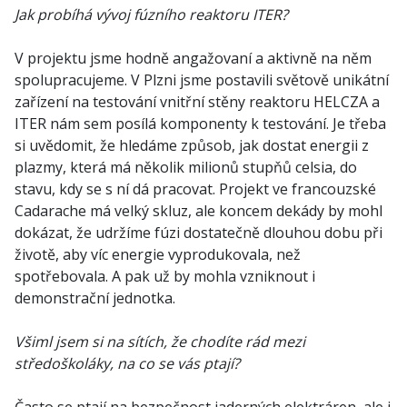
Jak probíhá vývoj fúzního reaktoru ITER?
V projektu jsme hodně angažovaní a aktivně na něm
spolupracujeme. V Plzni jsme postavili světově unikátní
zařízení na testování vnitřní stěny reaktoru HELCZA a
ITER nám sem posílá komponenty k testování. Je třeba
si uvědomit, že hledáme způsob, jak dostat energii z
plazmy, která má několik milionů stupňů celsia, do
stavu, kdy se s ní dá pracovat. Projekt ve francouzské
Cadarache má velký skluz, ale koncem dekády by mohl
dokázat, že udržíme fúzi dostatečně dlouhou dobu při
životě, aby víc energie vyprodukovala, než
spotřebovala. A pak už by mohla vzniknout i
demonstrační jednotka.
Všiml jsem si na sítích, že chodíte rád mezi
středoškoláky, na co se vás ptají?