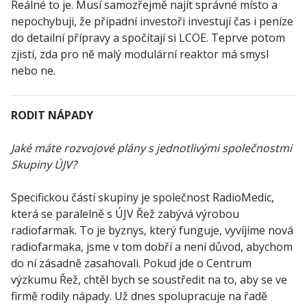
Reálné to je. Musí samozřejmě najít správné místo a
nepochybuji, že případní investoři investují čas i peníze
do detailní přípravy a spočítají si LCOE. Teprve potom
zjistí, zda pro ně malý modulární reaktor má smysl
nebo ne.
RODIT NÁPADY
Jaké máte rozvojové plány s jednotlivými společnostmi
Skupiny ÚJV?
Specifickou částí skupiny je společnost RadioMedic,
která se paralelně s ÚJV Řež zabývá výrobou
radiofarmak. To je byznys, který funguje, vyvíjíme nová
radiofarmaka, jsme v tom dobří a není důvod, abychom
do ní zásadně zasahovali. Pokud jde o Centrum
výzkumu Řež, chtěl bych se soustředit na to, aby se ve
firmě rodily nápady. Už dnes spolupracuje na řadě