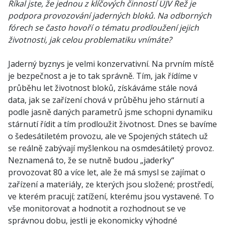
Říkal jste, že jednou z klíčových činností ÚJV Řež je
podpora provozování jaderných bloků. Na odborných
fórech se často hovoří o tématu prodloužení jejich
životnosti, jak celou problematiku vnímáte?
Jaderný byznys je velmi konzervativní. Na prvním místě
je bezpečnost a je to tak správně. Tím, jak řídíme v
průběhu let životnost bloků, získáváme stále nová
data, jak se zařízení chová v průběhu jeho stárnutí a
podle jasně daných parametrů jsme schopni dynamiku
stárnutí řídit a tím prodloužit životnost. Dnes se bavíme
o šedesátiletém provozu, ale ve Spojených státech už
se reálně zabývají myšlenkou na osmdesátiletý provoz.
Neznamená to, že se nutně budou „jaderky“
provozovat 80 a více let, ale že má smysl se zajímat o
zařízení a materiály, ze kterých jsou složené; prostředí,
ve kterém pracují; zatížení, kterému jsou vystavené. To
vše monitorovat a hodnotit a rozhodnout se ve
správnou dobu, jestli je ekonomicky výhodné