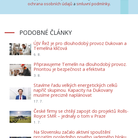
ochrana osobních údajů
a
smluvní podmínky
.
PODOBNÉ ČLÁNKY
ÚJV Řež je pro dlouhodobý provoz Dukovan a
Temelína klíčová
6. 8.
Připravujeme Temelín na dlouhodobý provoz.
Prioritou je bezpečnost a efektivita
3. 8.
Stavíme řadu velkých energetických celků
napříč skupinou. Kapacity na Dukovany
musíme precizně naplánovat
17. 7.
České firmy se chtějí zapojit do projektů Rolls-
Royce SMR – jednaly o tom v Praze
1. 7.
Na Slovensku začalo aktivní spouštění
prozatím posledního nového jaderného bloku