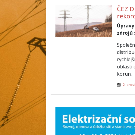
ČEZ Di
rekor
Úpravy 
zdrojů 
Společn
distrib
rychlej
oblasti 
korun.
2. pros