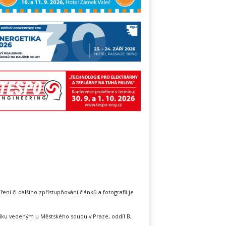
íření či dalšího zpřístupňování článků a fotografií je
íku vedeným u Městského soudu v Praze, oddíl B,