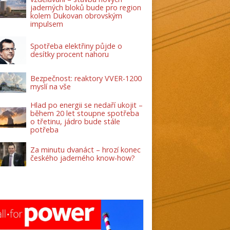
jaderných bloků bude pro region
kolem Dukovan obrovským
impulsem
Spotřeba elektřiny půjde o
desítky procent nahoru
Bezpečnost: reaktory VVER-1200
myslí na vše
Hlad po energii se nedaří ukojit –
během 20 let stoupne spotřeba
o třetinu, jádro bude stále
potřeba
Za minutu dvanáct – hrozí konec
českého jaderného know-how?