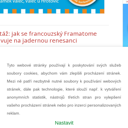
táž: jak se francouzský Framatome
avuje na jadernou renesanci
ost EDF, největší provozovatel jaderných
ren na světě, se snaží zvýšit výrobu nových
ů nebývalým tempem. Tato výzva nutí její dceřinou
Tyto webové stránky používají k poskytování svých služeb
ost Framatome, aby přehodnotila své dosavadní
soubory cookies, abychom vám zlepšili procházení stránek.
 postupy. Přinášíme reportáž francouzského
Mezi ně patří nezbytně nutné soubory k používání webových
u L´Usine Nouvelle ze zákulisí této transformace.
stránek, dále pak technologie, které slouží např. k vytváření
ince 2024
anonymních statistik, nástrojů třetích stran pro vylepšení
vašeho procházení stránek nebo pro inzerci personalizovaných
reklam.
Nastavit