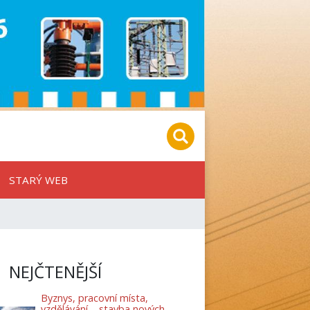
STARÝ WEB
NEJČTENĚJŠÍ
Byznys, pracovní místa,
vzdělávání – stavba nových