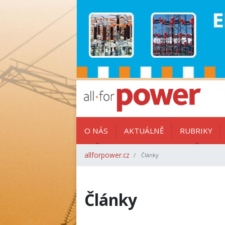
O NÁS
AKTUÁLNĚ
RUBRIKY
allforpower.cz
Články
Články