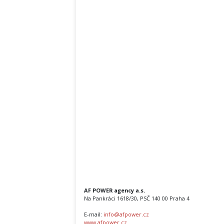
AF POWER agency a.s.
Na Pankráci 1618/30, PSČ 140 00 Praha 4
E-mail:
info@afpower.cz
www.afpower.cz