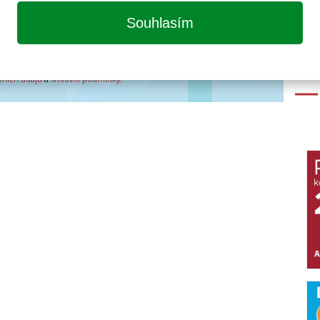
etter časopisu All for Power
Souhlasím
PŘIHLÁSIT
hráněny službou Google reCAPTCHA
bních údajů
a
smluvní podmínky
.