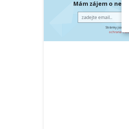
Mám zájem o newsl
Stránky jsou c
ochrana oso