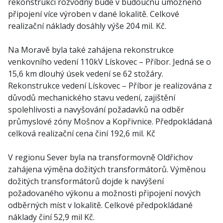
rekonstrukcí rozvodny bude v budoucnu umožněno
připojení více výroben v dané lokalitě. Celkové
realizační náklady dosáhly výše 204 mil. Kč.
Na Moravě byla také zahájena rekonstrukce
venkovního vedení 110kV Lískovec – Příbor. Jedná se o
15,6 km dlouhý úsek vedení se 62 stožáry.
Rekonstrukce vedení Lískovec – Příbor je realizována z
důvodů mechanického stavu vedení, zajištění
spolehlivosti a navyšování požadavků na odběr
průmyslové zóny Mošnov a Kopřivnice. Předpokládaná
celková realizační cena činí 192,6 mil. Kč
V regionu Sever byla na transformovně Oldřichov
zahájena výměna dožitých transformátorů. Výměnou
dožitých transformátorů dojde k navýšení
požadovaného výkonu a možnosti připojení nových
odběrných míst v lokalitě. Celkové předpokládané
náklady činí 52,9 mil Kč.