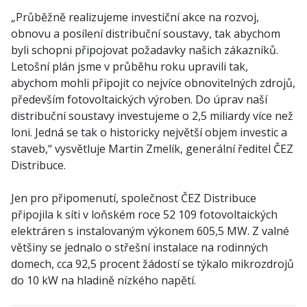
„Průběžně realizujeme investiční akce na rozvoj,
obnovu a posílení distribuční soustavy, tak abychom
byli schopni připojovat požadavky našich zákazníků.
Letošní plán jsme v průběhu roku upravili tak,
abychom mohli připojit co nejvíce obnovitelných zdrojů,
především fotovoltaických výroben. Do úprav naší
distribuční soustavy investujeme o 2,5 miliardy více než
loni. Jedná se tak o historicky největší objem investic a
staveb,“ vysvětluje Martin Zmelík, generální ředitel ČEZ
Distribuce.
Jen pro připomenutí, společnost ČEZ Distribuce
připojila k síti v loňském roce 52 109 fotovoltaických
elektráren s instalovaným výkonem 605,5 MW. Z valné
většiny se jednalo o střešní instalace na rodinných
domech, cca 92,5 procent žádostí se týkalo mikrozdrojů
do 10 kW na hladině nízkého napětí.