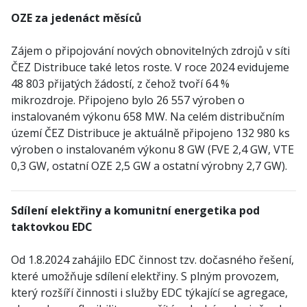
OZE za jedenáct měsíců
Zájem o připojování nových obnovitelných zdrojů v síti
ČEZ Distribuce také letos roste. V roce 2024 evidujeme
48 803 přijatých žádostí, z čehož tvoří 64 %
mikrozdroje. Připojeno bylo 26 557 výroben o
instalovaném výkonu 658 MW. Na celém distribučním
území ČEZ Distribuce je aktuálně připojeno 132 980 ks
výroben o instalovaném výkonu 8 GW (FVE 2,4 GW, VTE
0,3 GW, ostatní OZE 2,5 GW a ostatní výrobny 2,7 GW).
Sdílení elektřiny a komunitní energetika pod
taktovkou EDC
Od 1.8.2024 zahájilo EDC činnost tzv. dočasného řešení,
které umožňuje sdílení elektřiny. S plným provozem,
který rozšíří činnosti i služby EDC týkající se agregace,