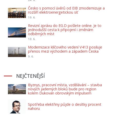
Česko s pomocí úvěrů od EIB zmodernizuje a
rozšíří elektroenergetickou síť
19. 6.
Revizní zprávu do EG.D pošlete online. Je to
jednodušší cesta k připojení i změnám
odběrných míst
10. 6.
Modernizace klíčového vedení V413 posiluje
přenos mezi východem a západem Česka
9. 6.
NEJČTENĚJŠÍ
Byznys, pracovní místa, vzdělávání – stavba
nových jaderných bloků bude pro region
kolem Dukovan obrovským impulsem
Spotřeba elektřiny půjde o desítky procent
nahoru