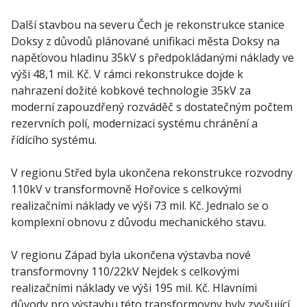
Další stavbou na severu Čech je rekonstrukce stanice
Doksy z důvodů plánované unifikaci města Doksy na
napěťovou hladinu 35kV s předpokládanými náklady ve
výši 48,1 mil. Kč. V rámci rekonstrukce dojde k
nahrazení dožité kobkové technologie 35kV za
moderní zapouzdřený rozváděč s dostatečným počtem
rezervních polí, modernizaci systému chránění a
řídícího systému.
V regionu Střed byla ukončena rekonstrukce rozvodny
110kV v transformovně Hořovice s celkovými
realizačními náklady ve výši 73 mil. Kč. Jednalo se o
komplexní obnovu z důvodu mechanického stavu.
V regionu Západ byla ukončena výstavba nové
transformovny 110/22kV Nejdek s celkovými
realizačními náklady ve výši 195 mil. Kč. Hlavními
důvody pro výstavbu této transformovny byly zvyšující