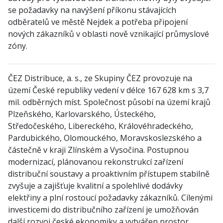
se požadavky na navýšení příkonu stávajících
odběratelů ve městě Nejdek a potřeba připojení
nových zákazníků v oblasti nově vznikající průmyslové
zóny.
ČEZ Distribuce, a. s., ze Skupiny ČEZ provozuje na
území České republiky vedení v délce 167 628 km s 3,7
mil. odběrných míst. Společnost působí na území krajů
Plzeňského, Karlovarského, Ústeckého,
Středočeského, Libereckého, Královéhradeckého,
Pardubického, Olomouckého, Moravskoslezského a
částečně v kraji Zlínském a Vysočina. Postupnou
modernizací, plánovanou rekonstrukcí zařízení
distribuční soustavy a proaktivním přístupem stabilně
zvyšuje a zajišťuje kvalitní a spolehlivé dodávky
elektřiny a plní rostoucí požadavky zákazníků. Cílenými
investicemi do distribučního zařízení je umožňován
další rozvoj české ekonomiky a vytvářen prostor