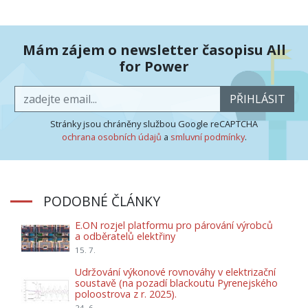
Mám zájem o newsletter časopisu All
for Power
PŘIHLÁSIT
Stránky jsou chráněny službou Google reCAPTCHA
ochrana osobních údajů
a
smluvní podmínky
.
PODOBNÉ ČLÁNKY
E.ON rozjel platformu pro párování výrobců
a odběratelů elektřiny
15. 7.
Udržování výkonové rovnováhy v elektrizační
soustavě (na pozadí blackoutu Pyrenejského
poloostrova z r. 2025).
24. 6.