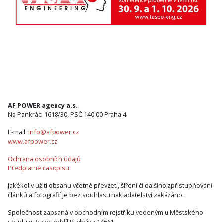
AF POWER agency a.s.
Na Pankráci 1618/30, PSČ 140 00 Praha 4
E-mail:
info@afpower.cz
www.afpower.cz
Ochrana osobních údajů
Předplatné časopisu
Jakékoliv užití obsahu včetně převzetí, šíření či dalšího zpřístupňování
článků a fotografií je bez souhlasu nakladatelství zakázáno.
Společnost zapsaná v obchodním rejstříku vedeným u Městského
soudu v Praze, oddíl B, vložka 14661.