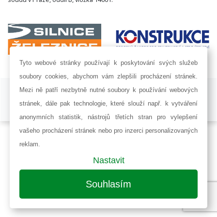
Tyto webové stránky používají k poskytování svých služeb
soubory cookies, abychom vám zlepšili procházení stránek.
ISSN 1802-8535 © 2009 - 2026 AF POWER agency a.s. |
Nastavení
Mezi ně patří nezbytně nutné soubory k používání webových
cookies
stránek, dále pak technologie, které slouží např. k vytváření
Developed by:
Railsformers s.r.o.
anonymních statistik, nástrojů třetích stran pro vylepšení
vašeho procházení stránek nebo pro inzerci personalizovaných
reklam.
Nastavit
Souhlasím