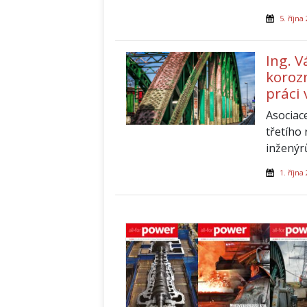
5. října
Ing. V
koroz
práci 
Asociac
třetího
inženýrů
1. října