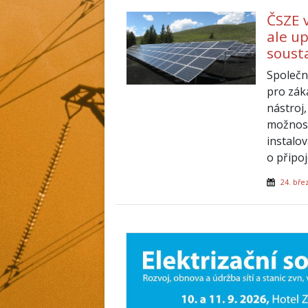
ČSZE v
ale up
soust
Společn
pro záka
nástroj,
možnost
instalo
o připoj
24. bře