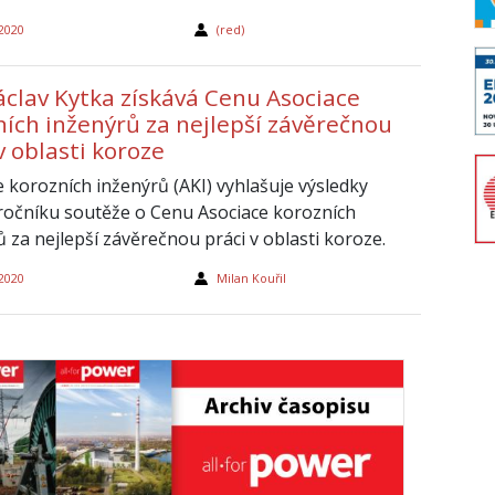
 2020
(red)
áclav Kytka získává Cenu Asociace
ních inženýrů za nejlepší závěrečnou
v oblasti koroze
e korozních inženýrů (AKI) vyhlašuje výsledky
 ročníku soutěže o Cenu Asociace korozních
 za nejlepší závěrečnou práci v oblasti koroze.
 2020
Milan Kouřil