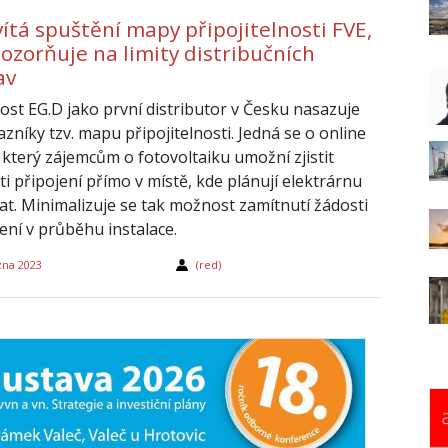
ítá spuštění mapy připojitelnosti FVE,
ozorňuje na limity distribučních
av
ost EG.D jako první distributor v Česku nasazuje
zníky tzv. mapu připojitelnosti. Jedná se o online
 který zájemcům o fotovoltaiku umožní zjistit
i připojení přímo v místě, kde plánují elektrárnu
vat. Minimalizuje se tak možnost zamítnutí žádosti
ení v průběhu instalace.
zna 2023
(red)