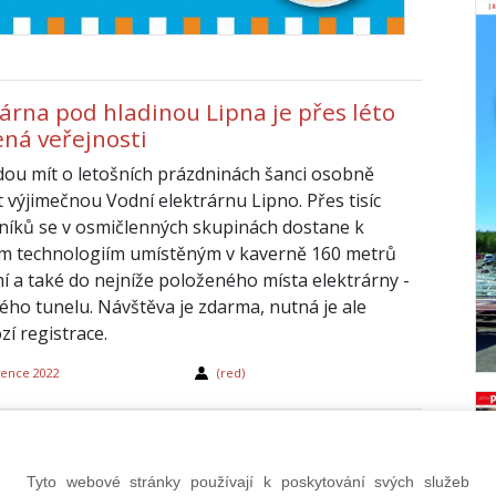
rárna pod hladinou Lipna je přes léto
ená veřejnosti
dou mít o letošních prázdninách šanci osobně
t výjimečnou Vodní elektrárnu Lipno. Přes tisíc
níků se v osmičlenných skupinách dostane k
m technologiím umístěným v kaverně 160 metrů
í a také do nejníže položeného místa elektrárny -
ého tunelu. Návštěva je zdarma, nutná je ale
zí registrace.
vence 2022
(red)
stavební zákon nesmí ohrozit kvalitu
b, apeluje na poslance a senátory
Tyto webové stránky používají k poskytování svých služeb