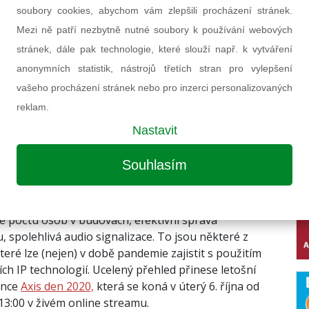
soubory cookies, abychom vám zlepšili procházení stránek.
ž sto zásadních připomínek dosud vznesla směrem
Mezi ně patří nezbytně nutné soubory k používání webových
ům návrhu nového stavebního zákona Česká
stránek, dále pak technologie, které slouží např. k vytváření
autorizovaných inženýrů a techniků činných ve
anonymních statistik, nástrojů třetích stran pro vylepšení
ě (ČKAIT).
vašeho procházení stránek nebo pro inzerci personalizovaných
na 2021
(red)
reklam.
Nastavit
aný článek:
technologie použít k zabezpečení
etických objektů a výrobních hal v
Souhlasím
 se době? Připojte se 6. října na
renci Axis den 2020
e počtu osob v budovách, efektivní správa
, spolehlivá audio signalizace. To jsou některé z
teré lze (nejen) v době pandemie zajistit s použitím
ch IP technologií. Ucelený přehled přinese letošní
ence
Axis den 2020,
která se koná v úterý 6. října od
 13:00 v živém online streamu.