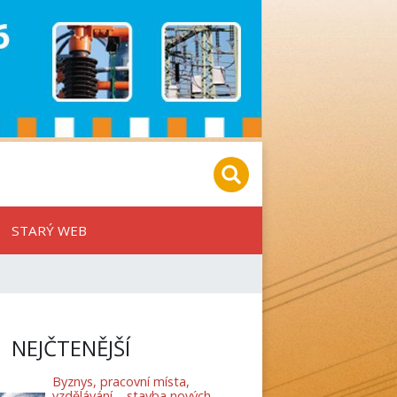
STARÝ WEB
NEJČTENĚJŠÍ
Byznys, pracovní místa,
vzdělávání – stavba nových