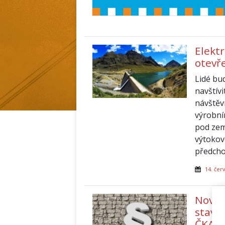
Elekt
otevř
Lidé bu
navštívi
návštěv
výrobní
pod zem
výtokov
předcho
14. čer
Nový 
stave
ČKAIT