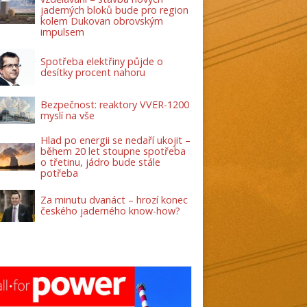
jaderných bloků bude pro region
kolem Dukovan obrovským
impulsem
Spotřeba elektřiny půjde o
desítky procent nahoru
Bezpečnost: reaktory VVER-1200
myslí na vše
Hlad po energii se nedaří ukojit –
během 20 let stoupne spotřeba
o třetinu, jádro bude stále
potřeba
Za minutu dvanáct – hrozí konec
českého jaderného know-how?