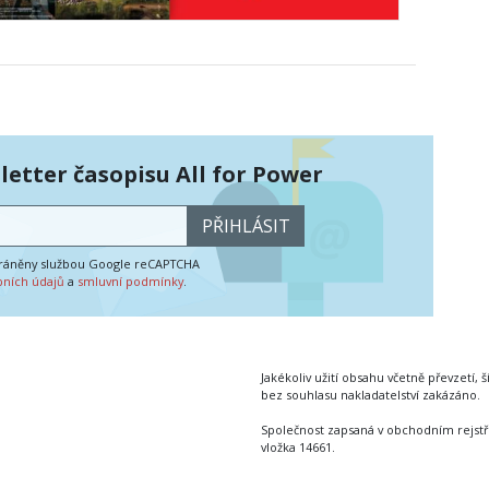
etter časopisu All for Power
PŘIHLÁSIT
hráněny službou Google reCAPTCHA
bních údajů
a
smluvní podmínky
.
Jakékoliv užití obsahu včetně převzetí, š
bez souhlasu nakladatelství zakázáno.
Společnost zapsaná v obchodním rejstř
vložka 14661.