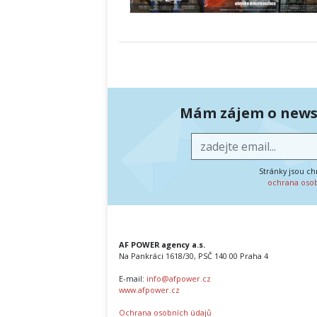
Mám zájem o newsl
Stránky jsou c
ochrana oso
AF POWER agency a.s.
Na Pankráci 1618/30, PSČ 140 00 Praha 4
E-mail:
info@afpower.cz
www.afpower.cz
Ochrana osobních údajů