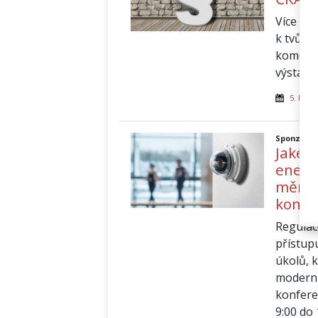
Více ne
k tvůrc
komora 
výstavb
5. květ
Sponzorov
Jaké 
energ
měnící
konfe
Regulac
přístupu
úkolů, k
moderní
konfer
9:00 do