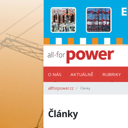
O NÁS
AKTUÁLNĚ
RUBRIKY
allforpower.cz
Články
Články