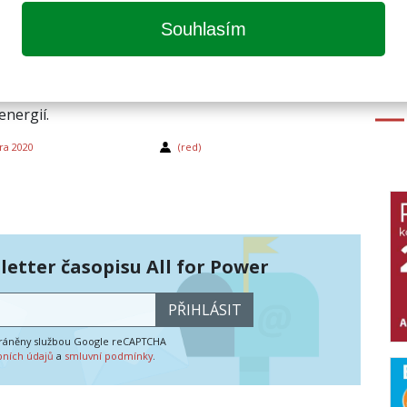
bilita známá a neznámá
Souhlasím
xtu tohoto článku budeme flexibilitu obecně
jako nástroj pro ex-ante (před okamžikem
) optimalizaci obchodních pozic na trzích se
energií.
ra 2020
(red)
etter časopisu All for Power
PŘIHLÁSIT
hráněny službou Google reCAPTCHA
bních údajů
a
smluvní podmínky
.