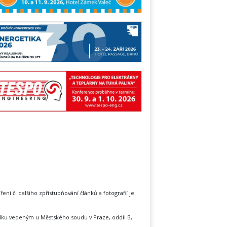
íření či dalšího zpřístupňování článků a fotografií je
íku vedeným u Městského soudu v Praze, oddíl B,