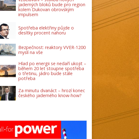
jaderných bloků bude pro region
kolem Dukovan obrovským
impulsem
Spotřeba elektřiny půjde o
desítky procent nahoru
Bezpečnost: reaktory VVER-1200
myslí na vše
Hlad po energii se nedaří ukojit –
během 20 let stoupne spotřeba
o třetinu, jádro bude stále
potřeba
Za minutu dvanáct – hrozí konec
českého jaderného know-how?