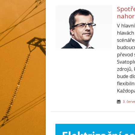
Spotř
naho
V hlavní
hlavách
scénáře
budoucn
převod s
Svatopl
zdrojů,
bude dl
flexibil
Každopád
3. červ