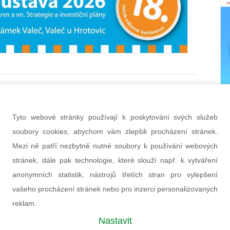
elnost agregované flexibility pro řízení
m čísle jsme načrtli charakteristiky flexibility typu
Tyto webové stránky používají k poskytování svých služeb
energie“, vhodné trhy pro její uplatnění, představili
soubory cookies, abychom vám zlepšili procházení stránek.
né modely uplatnění flexibility a upozornili na
Mezi ně patří nezbytně nutné soubory k používání webových
é otázky, které je nutno dořešit pro uplatnění
stránek, dále pak technologie, které slouží např. k vytváření
lého agregátora. V tomto čísle se zaměříme na
anonymních statistik, nástrojů třetích stran pro vylepšení
itu typu „výkon“, jež se bude uplatňovat na trzích s
vašeho procházení stránek nebo pro inzerci personalizovaných
ými službami.
reklam.
tna 2020
(red)
Nastavit