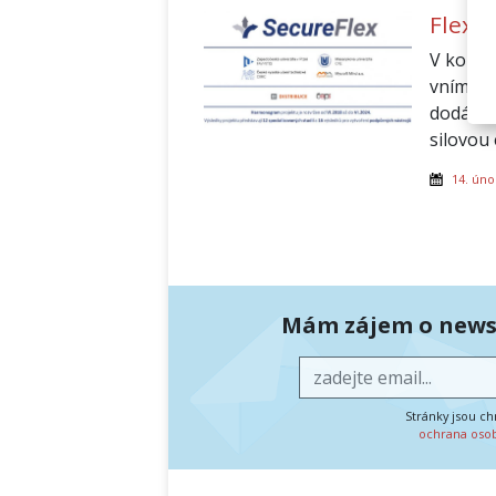
Flexi
V konte
vnímat 
dodávky
silovou 
14. úno
Mám zájem o newsl
Stránky jsou c
ochrana oso