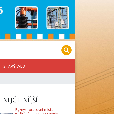
STARÝ WEB
NEJČTENĚJŠÍ
Byznys, pracovní místa,
vzdělávání – stavba nových