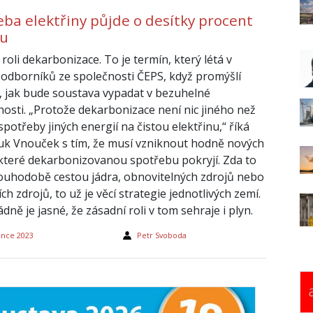
eba elektřiny půjde o desítky procent
ru
 roli dekarbonizace. To je termín, který létá v
 odborníků ze společnosti ČEPS, když promýšlí
, jak bude soustava vypadat v bezuhelné
osti. „Protože dekarbonizace není nic jiného než
potřeby jiných energií na čistou elektřinu,“ říká
uk Vnouček s tím, že musí vzniknout hodně nových
 které dekarbonizovanou spotřebu pokryjí. Zda to
ouhodobě cestou jádra, obnovitelných zdrojů nebo
ních zdrojů, to už je věcí strategie jednotlivých zemí.
ně je jasné, že zásadní roli v tom sehraje i plyn.
ence 2023
Petr Svoboda