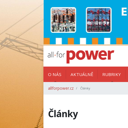
O NÁS
AKTUÁLNĚ
RUBRIKY
allforpower.cz
Články
Články