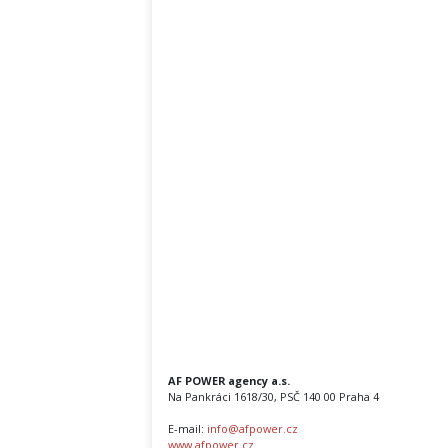
AF POWER agency a.s.
Na Pankráci 1618/30, PSČ 140 00 Praha 4
E-mail:
info@afpower.cz
www.afpower.cz