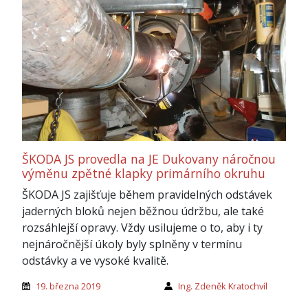
ŠKODA JS provedla na JE Dukovany náročnou
výměnu zpětné klapky primárního okruhu
ŠKODA JS zajišťuje během pravidelných odstávek
jaderných bloků nejen běžnou údržbu, ale také
rozsáhlejší opravy. Vždy usilujeme o to, aby i ty
nejnáročnější úkoly byly splněny v termínu
odstávky a ve vysoké kvalitě.
19. března 2019
Ing. Zdeněk Kratochvíl