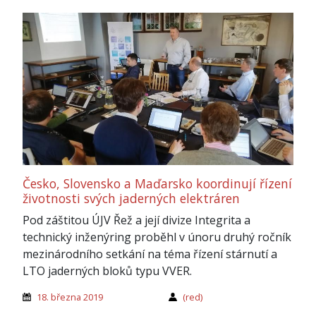
Česko, Slovensko a Maďarsko koordinují řízení
životnosti svých jaderných elektráren
Pod záštitou ÚJV Řež a její divize Integrita a
technický inženýring proběhl v únoru druhý ročník
mezinárodního setkání na téma řízení stárnutí a
LTO jaderných bloků typu VVER.
18. března 2019
(red)