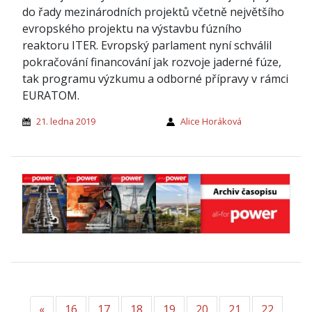
do řady mezinárodních projektů včetně největšího
evropského projektu na výstavbu fúzního
reaktoru ITER. Evropský parlament nyní schválil
pokračování financování jak rozvoje jaderné fúze,
tak programu výzkumu a odborné přípravy v rámci
EURATOM.
21. ledna 2019
Alice Horáková
«
Předchozí
16
17
18
19
20
21
22