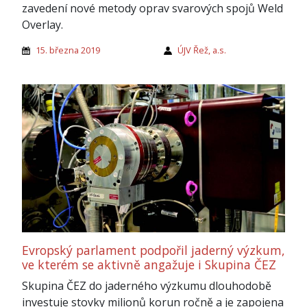
zavedení nové metody oprav svarových spojů Weld
Overlay.
15. března 2019
ÚJV Řež, a.s.
Evropský parlament podpořil jaderný výzkum,
ve kterém se aktivně angažuje i Skupina ČEZ
Skupina ČEZ do jaderného výzkumu dlouhodobě
investuje stovky milionů korun ročně a je zapojena