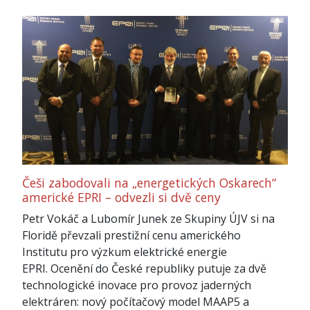
Češi zabodovali na „energetických Oskarech“
americké EPRI – odvezli si dvě ceny
Petr Vokáč a Lubomír Junek ze Skupiny ÚJV si na
Floridě převzali prestižní cenu amerického
Institutu pro výzkum elektrické energie
EPRI. Ocenění do České republiky putuje za dvě
technologické inovace pro provoz jaderných
elektráren: nový počítačový model MAAP5 a