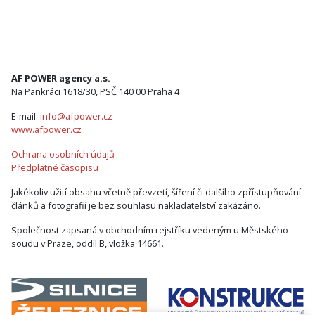
AF POWER agency a.s.
Na Pankráci 1618/30, PSČ 140 00 Praha 4
E-mail:
info@afpower.cz
www.afpower.cz
Ochrana osobních údajů
Předplatné časopisu
Jakékoliv užití obsahu včetně převzetí, šíření či dalšího zpřístupňování
článků a fotografií je bez souhlasu nakladatelství zakázáno.
Společnost zapsaná v obchodním rejstříku vedeným u Městského
soudu v Praze, oddíl B, vložka 14661.