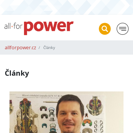
allforpower.cz
Články
Články