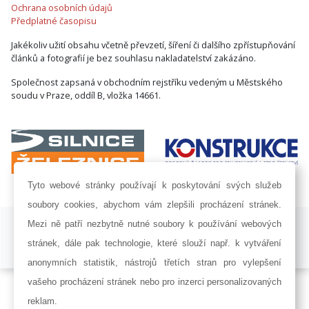
Ochrana osobních údajů
Předplatné časopisu
Jakékoliv užití obsahu včetně převzetí, šíření či dalšího zpřístupňování
článků a fotografií je bez souhlasu nakladatelství zakázáno.
Společnost zapsaná v obchodním rejstříku vedeným u Městského
soudu v Praze, oddíl B, vložka 14661.
Tyto webové stránky používají k poskytování svých služeb
soubory cookies, abychom vám zlepšili procházení stránek.
ISSN 1802-8535 © 2009 - 2026 AF POWER agency a.s. |
Nastavení
Mezi ně patří nezbytně nutné soubory k používání webových
cookies
stránek, dále pak technologie, které slouží např. k vytváření
Developed by:
Railsformers s.r.o.
anonymních statistik, nástrojů třetích stran pro vylepšení
vašeho procházení stránek nebo pro inzerci personalizovaných
reklam.