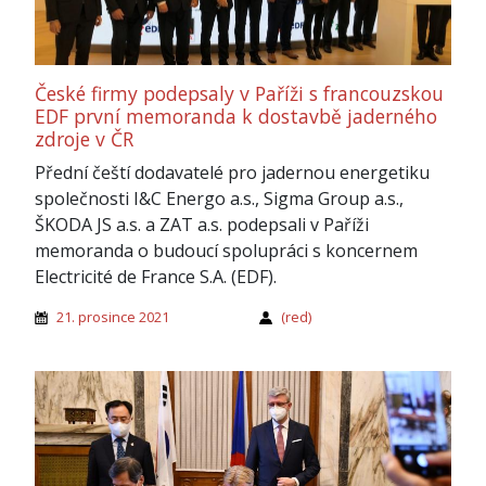
České firmy podepsaly v Paříži s francouzskou
EDF první memoranda k dostavbě jaderného
zdroje v ČR
Přední čeští dodavatelé pro jadernou energetiku
společnosti I&C Energo a.s., Sigma Group a.s.,
ŠKODA JS a.s. a ZAT a.s. podepsali v Paříži
memoranda o budoucí spolupráci s koncernem
Electricité de France S.A. (EDF).
21. prosince 2021
(red)