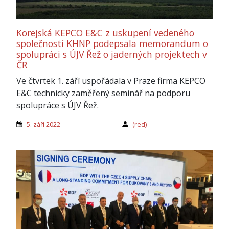
Korejská KEPCO E&C z uskupení vedeného
společností KHNP podepsala memorandum o
spolupráci s ÚJV Řež o jaderných projektech v
ČR
Ve čtvrtek 1. září uspořádala v Praze firma KEPCO
E&C technicky zaměřený seminář na podporu
spolupráce s ÚJV Řež.
5. září 2022
(red)