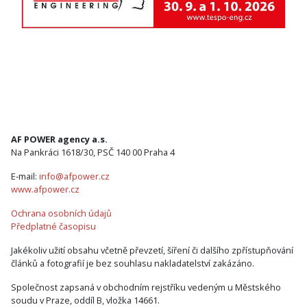
AF POWER agency a.s.
Na Pankráci 1618/30, PSČ 140 00 Praha 4
E-mail:
info@afpower.cz
www.afpower.cz
Ochrana osobních údajů
Předplatné časopisu
Jakékoliv užití obsahu včetně převzetí, šíření či dalšího zpřístupňování
článků a fotografií je bez souhlasu nakladatelství zakázáno.
Společnost zapsaná v obchodním rejstříku vedeným u Městského
soudu v Praze, oddíl B, vložka 14661.