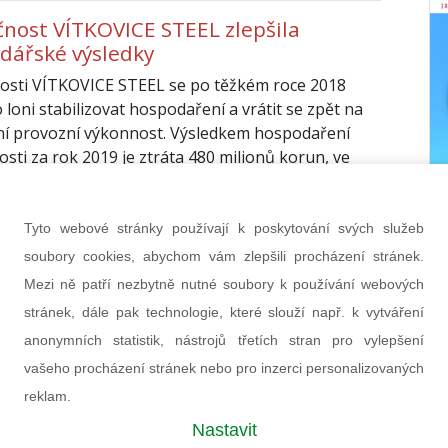
čnost VÍTKOVICE STEEL zlepšila
dářské výsledky
osti VÍTKOVICE STEEL se po těžkém roce 2018
 loni stabilizovat hospodaření a vrátit se zpět na
ní provozní výkonnost. Výsledkem hospodaření
osti za rok 2019 je ztráta 480 milionů korun, ve
í s předchozím rokem je však podstatně nižší a to
liardy Kč.
Tyto webové stránky používají k poskytování svých služeb
ence 2020
(red)
soubory cookies, abychom vám zlepšili procházení stránek.
Mezi ně patří nezbytně nutné soubory k používání webových
a ČEZ v prvním čtvrtletí vydělala 14,2
stránek, dále pak technologie, které slouží např. k vytváření
rdy korun, o 43 % meziročně více
anonymních statistik, nástrojů třetích stran pro vylepšení
sk Skupiny ČEZ v prvním čtvrtletí 2020 dosáhl 14,2
vašeho procházení stránek nebo pro inzerci personalizovaných
 meziročně o 4,2 mld. Kč více.
reklam.
tna 2020
Ing. Ladislav Kříž
Nastavit