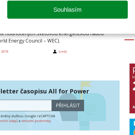
etika České republiky patří mezi 16
Souhlasím
pších na světě
epublika obsadila 16. místo ze 128 národních
ik hodnocených Světovou energetickou radou
rld Energy Council – WEC).
a 2019
(red)
etter časopisu All for Power
PŘIHLÁSIT
hráněny službou Google reCAPTCHA
bních údajů
a
smluvní podmínky
.