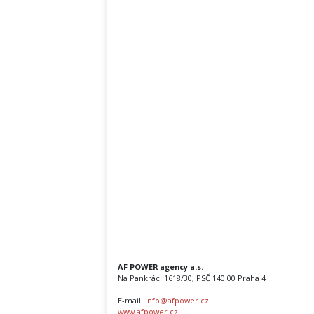
AF POWER agency a.s.
Na Pankráci 1618/30, PSČ 140 00 Praha 4
E-mail:
info@afpower.cz
www.afpower.cz