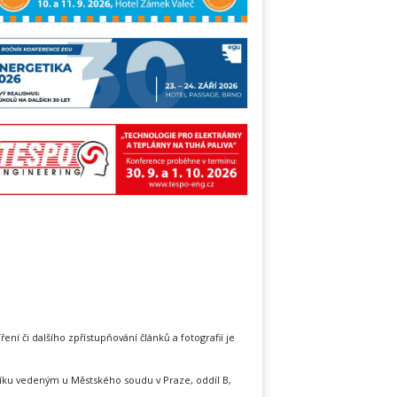
íření či dalšího zpřístupňování článků a fotografií je
íku vedeným u Městského soudu v Praze, oddíl B,