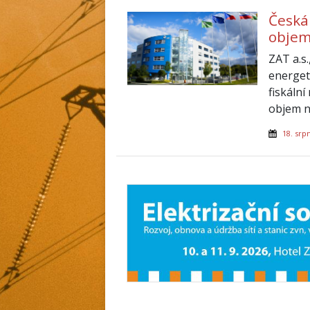
Česká
objem
ZAT a.s.
energet
fiskální
objem n
18. srp