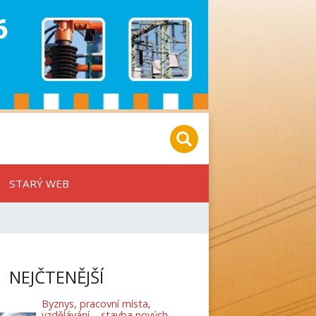
STARÝ WEB
NEJČTENĚJŠÍ
Byznys, pracovní místa,
vzdělávání – stavba nových