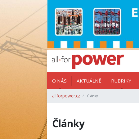
O NÁS
AKTUÁLNĚ
RUBRIKY
allforpower.cz
Články
Články