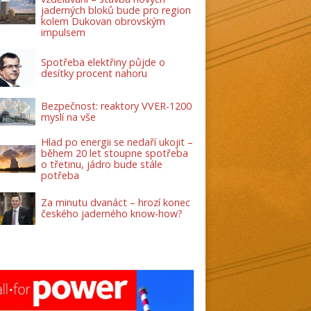
jaderných bloků bude pro region
kolem Dukovan obrovským
impulsem
Spotřeba elektřiny půjde o
desítky procent nahoru
Bezpečnost: reaktory VVER-1200
myslí na vše
Hlad po energii se nedaří ukojit –
během 20 let stoupne spotřeba
o třetinu, jádro bude stále
potřeba
Za minutu dvanáct – hrozí konec
českého jaderného know-how?