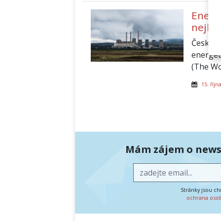
Energ
nejle
Česká r
energet
(The Wo
15. říjn
Mám zájem o newsl
Stránky jsou c
ochrana oso