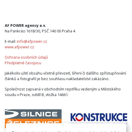
AF POWER agency a.s.
Na Pankráci 1618/30, PSČ 140 00 Praha 4
E-mail:
info@afpower.cz
www.afpower.cz
Ochrana osobních údajů
Předplatné časopisu
Jakékoliv užití obsahu včetně převzetí, šíření či dalšího zpřístupňování
článků a fotografií je bez souhlasu nakladatelství zakázáno.
Společnost zapsaná v obchodním rejstříku vedeným u Městského
soudu v Praze, oddíl B, vložka 14661.