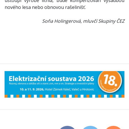
ustoupí výrobě lithia, bude kompenzován výsadbou
nového lesa nebo obnovou rašelinišť.
Soňa Holingerová, mluvčí Skupiny ČEZ