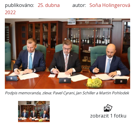
publikováno:
25. dubna
autor:
Soňa Holingerová
2022
Podpis memoranda, zleva: Pavel Cyrani, Jan Schiller a Martin Pohlodek
zobrazit 1 fotku