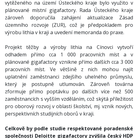
vytěženého na území Ústeckého kraje bylo využito v
plánované místní gigafactory. Rada Ústeckého kraje
zároveň doporučila zahájení aktualizace Zásad
územního rozvoje (ZUR), což je předpokladem pro
výrobu lithia v kraji a uvedení memoranda do praxe.
Projekt těžby a výroby lithia na Cínovci vytvoří
odhadem přímo cca 1 000 pracovních míst a v
plánované gigafactory vznikne přímo dalších cca 3 000
pracovních míst. Ve většině z nich mohou najít
uplatnění zaměstnanci zdejšího uhelného průmyslu,
který je postupně utlumován. Zároveň továrna
zformuje přímo poptávku po dalších více než 500
zaměstnancích s vyšším vzděláním, což skýtá příležitost
pro oborový rozvoj v oblasti školství, mj. vznik nových,
perspektivních studijních oborů v kraji.
Celkově by podle studie respektované poradenské
společnosti Deloitte gigafactory zvýšila český HDP