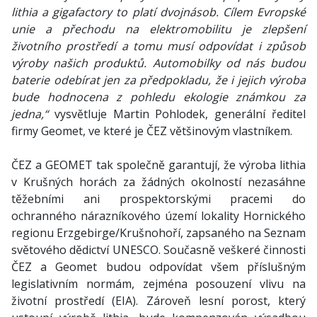
lithia a gigafactory to platí dvojnásob. Cílem Evropské
unie a přechodu na elektromobilitu je zlepšení
životního prostředí a tomu musí odpovídat i způsob
výroby našich produktů. Automobilky od nás budou
baterie odebírat jen za předpokladu, že i jejich výroba
bude hodnocena z pohledu ekologie známkou za
jedna,“
vysvětluje Martin Pohlodek, generální ředitel
firmy Geomet, ve které je ČEZ většinovým vlastníkem.
ČEZ a GEOMET tak společně garantují, že výroba lithia
v Krušných horách za žádných okolností nezasáhne
těžebními ani prospektorskými pracemi do
ochranného nárazníkového území lokality Hornického
regionu Erzgebirge/Krušnohoří, zapsaného na Seznam
světového dědictví UNESCO. Současně veškeré činnosti
ČEZ a Geomet budou odpovídat všem příslušným
legislativním normám, zejména posouzení vlivu na
životní prostředí (EIA). Zároveň lesní porost, který