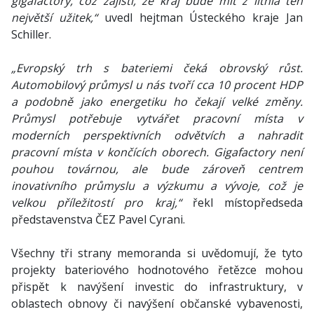
gigafactory, což zajistí, že kraj bude mít z lithia ten
největší užitek,“
uvedl hejtman Ústeckého kraje Jan
Schiller.
„Evropský trh s bateriemi čeká obrovský růst.
Automobilový průmysl u nás tvoří cca 10 procent HDP
a podobně jako energetiku ho čekají velké změny.
Průmysl potřebuje vytvářet pracovní místa v
moderních perspektivních odvětvích a nahradit
pracovní místa v končících oborech. Gigafactory není
pouhou továrnou, ale bude zároveň centrem
inovativního průmyslu a výzkumu a vývoje, což je
velkou příležitostí pro kraj,“
řekl místopředseda
představenstva ČEZ Pavel Cyrani.
Všechny tři strany memoranda si uvědomují, že tyto
projekty bateriového hodnotového řetězce mohou
přispět k navýšení investic do infrastruktury, v
oblastech obnovy či navýšení občanské vybavenosti,