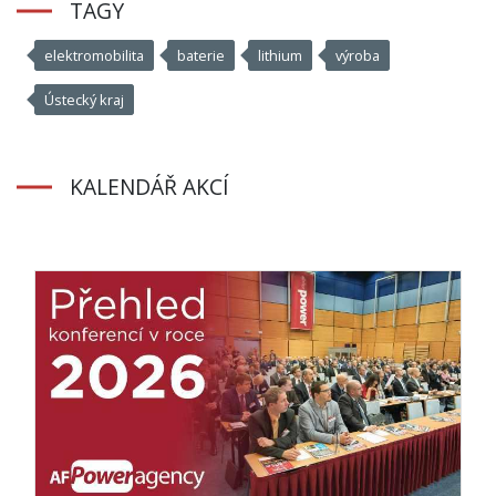
TAGY
elektromobilita
baterie
lithium
výroba
Ústecký kraj
KALENDÁŘ AKCÍ