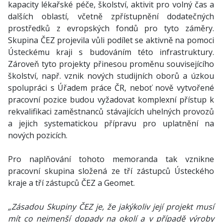
kapacity lékařské péče, školství, aktivit pro volný čas a
dalších oblastí, včetně zpřístupnění dodatečných
prostředků z evropských fondů pro tyto záměry.
Skupina ČEZ projevila vůli podílet se aktivně na pomoci
Ústeckému kraji s budováním této infrastruktury.
Zároveň tyto projekty přinesou proměnu souvisejícího
školství, např. vznik nových studijních oborů a úzkou
spolupráci s Úřadem práce ČR, neboť nově vytvořené
pracovní pozice budou vyžadovat komplexní přístup k
rekvalifikaci zaměstnanců stávajících uhelných provozů
a jejich systematickou přípravu pro uplatnění na
nových pozicích.
Pro naplňování tohoto memoranda tak vznikne
pracovní skupina složená ze tří zástupců Ústeckého
kraje a tří zástupců ČEZ a Geomet.
„Zásadou Skupiny ČEZ je, že jakýkoliv její projekt musí
mít co nejmenší dopady na okolí a v případě výroby