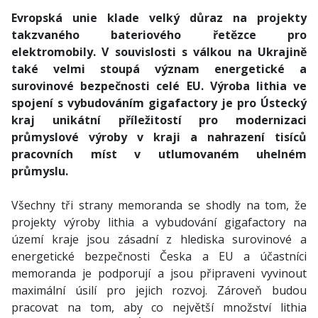
Evropská unie klade velký důraz na projekty
takzvaného bateriového řetězce pro
elektromobily. V souvislosti s válkou na Ukrajině
také velmi stoupá význam energetické a
surovinové bezpečnosti celé EU. Výroba lithia ve
spojení s vybudováním gigafactory je pro Ústecký
kraj unikátní příležitostí pro modernizaci
průmyslové výroby v kraji a nahrazení tisíců
pracovních míst v utlumovaném uhelném
průmyslu.
Všechny tři strany memoranda se shodly na tom, že
projekty výroby lithia a vybudování gigafactory na
území kraje jsou zásadní z hlediska surovinové a
energetické bezpečnosti Česka a EU a účastníci
memoranda je podporují a jsou připraveni vyvinout
maximální úsilí pro jejich rozvoj. Zároveň budou
pracovat na tom, aby co největší množství lithia