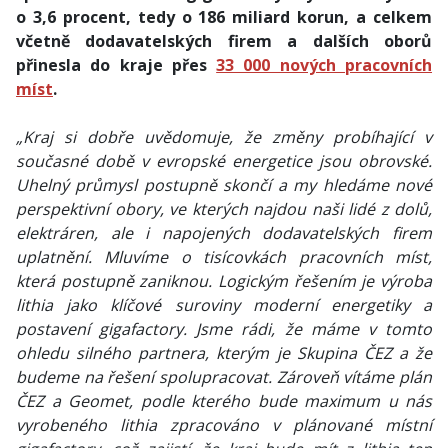
o 3,6 procent, tedy o 186 miliard korun, a celkem
včetně dodavatelských firem a dalších oborů
přinesla do kraje přes
33 000 nových pracovních
míst
.
„Kraj si dobře uvědomuje, že změny probíhající v
současné době v evropské energetice jsou obrovské.
Uhelný průmysl postupně skončí a my hledáme nové
perspektivní obory, ve kterých najdou naši lidé z dolů,
elektráren, ale i napojených dodavatelských firem
uplatnění. Mluvíme o tisícovkách pracovních míst,
která postupně zaniknou. Logickým řešením je výroba
lithia jako klíčové suroviny moderní energetiky a
postavení gigafactory. Jsme rádi, že máme v tomto
ohledu silného partnera, kterým je Skupina ČEZ a že
budeme na řešení spolupracovat. Zároveň vítáme plán
ČEZ a Geomet, podle kterého bude maximum u nás
vyrobeného lithia zpracováno v plánované místní