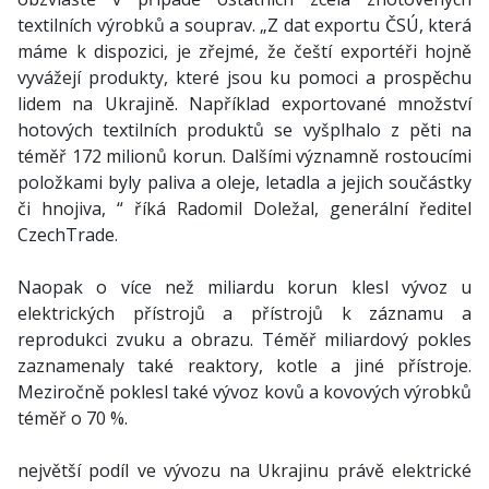
textilních výrobků a souprav. „Z dat exportu ČSÚ, která
máme k dispozici, je zřejmé, že čeští exportéři hojně
vyvážejí produkty, které jsou ku pomoci a prospěchu
lidem na Ukrajině. Například exportované množství
hotových textilních produktů se vyšplhalo z pěti na
téměř 172 milionů korun. Dalšími významně rostoucími
položkami byly paliva a oleje, letadla a jejich součástky
či hnojiva, “ říká Radomil Doležal, generální ředitel
CzechTrade.
Naopak o více než miliardu korun klesl vývoz u
elektrických přístrojů a přístrojů k záznamu a
reprodukci zvuku a obrazu. Téměř miliardový pokles
zaznamenaly také reaktory, kotle a jiné přístroje.
Meziročně poklesl také vývoz kovů a kovových výrobků
téměř o 70 %.
největší podíl ve vývozu na Ukrajinu právě elektrické