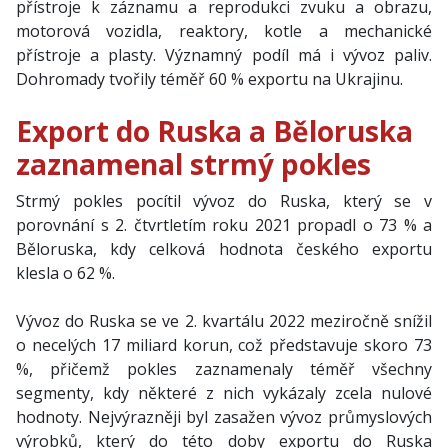
přístroje k záznamu a reprodukci zvuku a obrazu,
motorová vozidla, reaktory, kotle a mechanické
přístroje a plasty. Významný podíl má i vývoz paliv.
Dohromady tvořily téměř 60 % exportu na Ukrajinu.
Export do Ruska a Běloruska
zaznamenal strmý pokles
Strmý pokles pocítil vývoz do Ruska, který se v
porovnání s 2. čtvrtletím roku 2021 propadl o 73 % a
Běloruska, kdy celková hodnota českého exportu
klesla o 62 %.
Vývoz do Ruska se ve 2. kvartálu 2022 meziročně snížil
o necelých 17 miliard korun, což představuje skoro 73
%, přičemž pokles zaznamenaly téměř všechny
segmenty, kdy některé z nich vykázaly zcela nulové
hodnoty. Nejvýrazněji byl zasažen vývoz průmyslových
výrobků, který do této doby exportu do Ruska