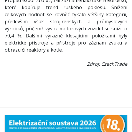
Propad exportu o 62,4 % zaznamenalo také Bělorusko,
které kopíruje trend ruského poklesu. Snížení
celkových hodnot se rovněž týkalo většiny kategorií,
především však strojírenských a průmyslových
výrobků, přičemž vývoz motorových vozidel se snížil o
70,4 %. Dalšími výrazně klesajícími položkami byly
elektrické přístroje a přístroje pro záznam zvuku a
obrazu či reaktory a kotle.
Zdroj: CzechTrade