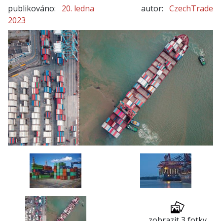
publikováno:
20. ledna
autor:
CzechTrade
2023
zobrazit 3 fotky