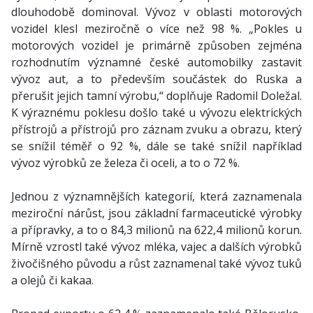
dlouhodobě dominoval. Vývoz v oblasti motorových
vozidel klesl meziročně o více než 98 %. „Pokles u
motorových vozidel je primárně způsoben zejména
rozhodnutím významné české automobilky zastavit
vývoz aut, a to především součástek do Ruska a
přerušit jejich tamní výrobu,“ doplňuje Radomil Doležal.
K výraznému poklesu došlo také u vývozu elektrických
přístrojů a přístrojů pro záznam zvuku a obrazu, který
se snížil téměř o 92 %, dále se také snížil například
vývoz výrobků ze železa či oceli, a to o 72 %.
Jednou z významnějších kategorií, která zaznamenala
meziroční nárůst, jsou základní farmaceutické výrobky
a přípravky, a to o 84,3 milionů na 622,4 milionů korun.
Mírně vzrostl také vývoz mléka, vajec a dalších výrobků
živočišného původu a růst zaznamenal také vývoz tuků
a olejů či kakaa.