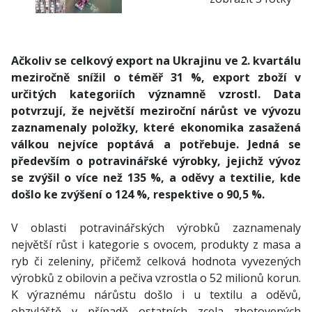
Ačkoliv se celkový export na Ukrajinu ve 2. kvartálu
meziročně snížil o téměř 31 %, export zboží v
určitých kategoriích významně vzrostl. Data
potvrzují, že největší meziroční nárůst ve vývozu
zaznamenaly položky, které ekonomika zasažená
válkou nejvíce poptává a potřebuje. Jedná se
především o potravinářské výrobky, jejichž vývoz
se zvýšil o více než 135 %, a oděvy a textilie, kde
došlo ke zvýšení o 124 %, respektive o 90,5 %.
V oblasti potravinářských výrobků zaznamenaly
největší růst i kategorie s ovocem, produkty z masa a
ryb či zeleniny, přičemž celková hodnota vyvezených
výrobků z obilovin a pečiva vzrostla o 52 milionů korun.
K výraznému nárůstu došlo i u textilu a oděvů,
obzvláště v případě ostatních zcela zhotovených