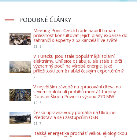
PODOBNÉ ČLÁNKY
Meeting Point CzechTrade nabídl firmám
příležitost konzultovat jejich plány expanze do
zahraničí s experty z 52 kanceláří ve světě
28. 3.
V Turecku jsou stále populárnější solární
elektrárny. Uhlí sice oslabuje, ale stále si drží
významný podíl na výrobě energie. Jaké
příležitosti země nabízí českým exportérům?
26. 9.
V největším závodě na zpracování dřeva na
severní polokouli probíhá montáž turbíny
Doosan Škoda Power o výkonu 270 MW
12. 8.
Česká úpravna vody pomáhá na Ukrajině.
Představila se i zástupcům OSN
28. 7.
Italská energetika prochází velkou ekologickou