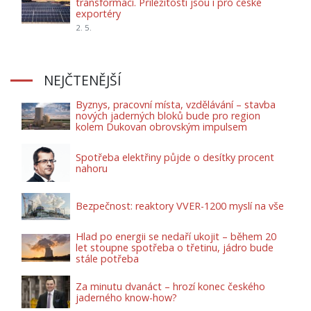
transformací. Příležitosti jsou i pro české
exportéry
2. 5.
NEJČTENĚJŠÍ
Byznys, pracovní místa, vzdělávání – stavba
nových jaderných bloků bude pro region
kolem Dukovan obrovským impulsem
Spotřeba elektřiny půjde o desítky procent
nahoru
Bezpečnost: reaktory VVER-1200 myslí na vše
Hlad po energii se nedaří ukojit – během 20
let stoupne spotřeba o třetinu, jádro bude
stále potřeba
Za minutu dvanáct – hrozí konec českého
jaderného know-how?