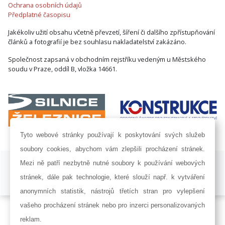
Ochrana osobních údajů
Předplatné časopisu
Jakékoliv užití obsahu včetně převzetí, šíření či dalšího zpřístupňování
článků a fotografií je bez souhlasu nakladatelství zakázáno.
Společnost zapsaná v obchodním rejstříku vedeným u Městského
soudu v Praze, oddíl B, vložka 14661.
Tyto webové stránky používají k poskytování svých služeb
soubory cookies, abychom vám zlepšili procházení stránek.
ISSN 1802-8535 © 2009 - 2026 AF POWER agency a.s. |
Nastavení
Mezi ně patří nezbytně nutné soubory k používání webových
cookies
stránek, dále pak technologie, které slouží např. k vytváření
Developed by:
Railsformers s.r.o.
anonymních statistik, nástrojů třetích stran pro vylepšení
vašeho procházení stránek nebo pro inzerci personalizovaných
reklam.