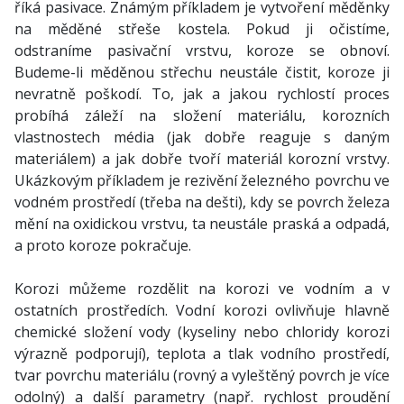
říká pasivace. Známým příkladem je vytvoření měděnky
na měděné střeše kostela. Pokud ji očistíme,
odstraníme pasivační vrstvu, koroze se obnoví.
Budeme-li měděnou střechu neustále čistit, koroze ji
nevratně poškodí. To, jak a jakou rychlostí proces
probíhá záleží na složení materiálu, korozních
vlastnostech média (jak dobře reaguje s daným
materiálem) a jak dobře tvoří materiál korozní vrstvy.
Ukázkovým příkladem je rezivění železného povrchu ve
vodném prostředí (třeba na dešti), kdy se povrch železa
mění na oxidickou vrstvu, ta neustále praská a odpadá,
a proto koroze pokračuje.
Korozi můžeme rozdělit na korozi ve vodním a v
ostatních prostředích. Vodní korozi ovlivňuje hlavně
chemické složení vody (kyseliny nebo chloridy korozi
výrazně podporují), teplota a tlak vodního prostředí,
tvar povrchu materiálu (rovný a vyleštěný povrch je více
odolný) a další parametry (např. rychlost proudění