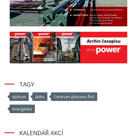
TAGY
výzkum
jádro
Centrum výzkumu Řež
energetika
KALENDÁŘ AKCÍ