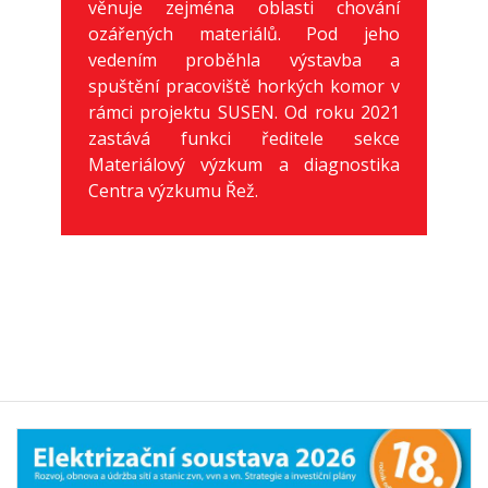
věnuje zejména oblasti chování
ozářených materiálů. Pod jeho
vedením proběhla výstavba a
spuštění pracoviště horkých komor v
rámci projektu SUSEN. Od roku 2021
zastává funkci ředitele sekce
Materiálový výzkum a diagnostika
Centra výzkumu Řež.