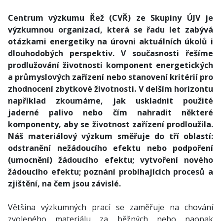
Centrum výzkumu Řež (CVŘ) ze Skupiny ÚJV je
výzkumnou organizací, která se řadu let zabývá
otázkami energetiky na úrovni aktuálních úkolů i
dlouhodobých perspektiv. V současnosti řešíme
prodlužování životnosti komponent energetických
a průmyslových zařízení nebo stanovení kritérií pro
zhodnocení zbytkové životnosti. V delším horizontu
například zkoumáme, jak uskladnit použité
jaderné palivo nebo čím nahradit některé
komponenty, aby se životnost zařízení prodloužila.
Náš materiálový výzkum směřuje do tří oblastí:
odstranění nežádoucího efektu nebo podpoření
(umocnění) žádoucího efektu; vytvoření nového
žádoucího efektu; poznání probíhajících procesů a
zjištění, na čem jsou závislé.
Většina výzkumných prací se zaměřuje na chování
zvoleného materiálu za běžných nebo naopak