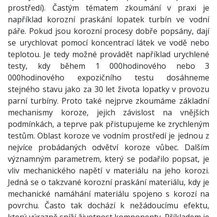
prostředí). Častým tématem zkoumání v praxi je
například korozní praskání lopatek turbín ve vodní
páře. Pokud jsou korozní procesy dobře popsány, dají
se urychlovat pomocí koncentrací látek ve vodě nebo
teplotou. Je tedy možné provádět například urychlené
testy, kdy během 1 000hodinového nebo 3
000hodinového expozičního testu dosáhneme
stejného stavu jako za 30 let života lopatky v provozu
parní turbíny. Proto také nejprve zkoumáme základní
mechanismy koroze, jejich závislost na vnějších
podmínkách, a teprve pak přistupujeme ke zrychleným
testům. Oblast koroze ve vodním prostředí je jednou z
nejvíce probádaných odvětví koroze vůbec. Dalším
významným parametrem, který se podařilo popsat, je
vliv mechanického napětí v materiálu na jeho korozi.
Jedná se o takzvané korozní praskání materiálu, kdy je
mechanické namáhání materiálu spojeno s korozí na
povrchu. Často tak dochází k nežádoucímu efektu,