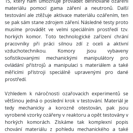
15, který nám umožňuje provádět definované ozáření
materiálu pomocí gama záření a neutronů. Další
testování ale ztěžuje aktivace materiálu ozářením, ten
se pak sám stane zdrojem záření. Následné testy proto
musíme provádět ve velmi speciálním prostředí tzv.
horkých komor. Toto technologické zařízení chrání
pracovníky při práci silnou zdí z oceli a aktivní
vzduchotechnikou. Komory jsou vybaveny
sofistikovanými mechanickými manipulátory pro
ovládání přístrojů a manipulaci s materiálem a také
měřicími přístroji speciálně upravenými pro dané
prostředí.
Vzhledem k náročnosti ozařovacích experimentů se
většinou jedná o poslední krok v testování. Materiál je
tedy mechanicky a korozně otestován, pak jsou
vyrobené vzorky ozářeny v reaktoru a opět testovány v
horkých komorách. Získáme tak komplexní popis
chování materiálu z pohledu mechanického a také