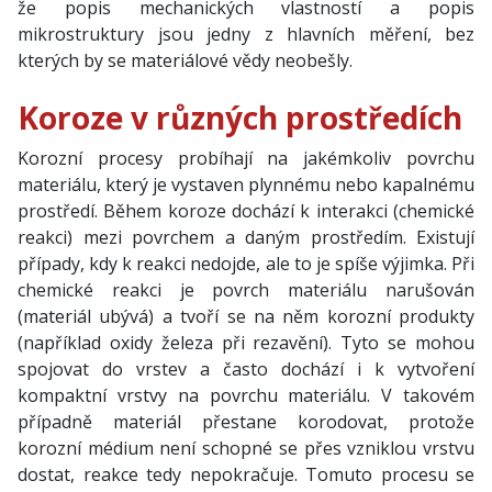
že popis mechanických vlastností a popis
mikrostruktury jsou jedny z hlavních měření, bez
kterých by se materiálové vědy neobešly.
Koroze v různých prostředích
Korozní procesy probíhají na jakémkoliv povrchu
materiálu, který je vystaven plynnému nebo kapalnému
prostředí. Během koroze dochází k interakci (chemické
reakci) mezi povrchem a daným prostředím. Existují
případy, kdy k reakci nedojde, ale to je spíše výjimka. Při
chemické reakci je povrch materiálu narušován
(materiál ubývá) a tvoří se na něm korozní produkty
(například oxidy železa při rezavění). Tyto se mohou
spojovat do vrstev a často dochází i k vytvoření
kompaktní vrstvy na povrchu materiálu. V takovém
případně materiál přestane korodovat, protože
korozní médium není schopné se přes vzniklou vrstvu
dostat, reakce tedy nepokračuje. Tomuto procesu se