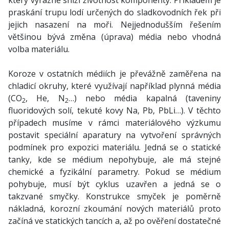
který výrazně sníží životnost komponenty. Příkladem je
praskání trupu lodí určených do sladkovodních řek při
jejich nasazení na moři. Nejjednodušším řešením
většinou bývá změna (úprava) média nebo vhodná
volba materiálu.
Koroze v ostatních médiích je převážně zaměřena na
chladicí okruhy, které využívají například plynná média
(CO
, He, N
…) nebo média kapalná (taveniny
2
2
fluoridových solí, tekuté kovy Na, Pb, PbLi…). V těchto
případech musíme v rámci materiálového výzkumu
postavit speciální aparatury na vytvoření správných
podmínek pro expozici materiálu. Jedná se o statické
tanky, kde se médium nepohybuje, ale má stejné
chemické a fyzikální parametry. Pokud se médium
pohybuje, musí být cyklus uzavřen a jedná se o
takzvané smyčky. Konstrukce smyček je poměrně
nákladná, korozní zkoumání nových materiálů proto
začíná ve statických tancích a, až po ověření dostatečné