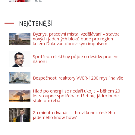
10. 8.
NEJČTENĚJŠÍ
Byznys, pracovní místa, vzdělávání – stavba
nových jaderných bloků bude pro region
kolem Dukovan obrovským impulsem
Spotřeba elektřiny půjde o desítky procent
nahoru
Bezpečnost: reaktory VVER-1200 myslí na vše
Hlad po energii se nedaří ukojit – během 20
let stoupne spotřeba o třetinu, jádro bude
stále potřeba
Za minutu dvanáct – hrozí konec českého
jaderného know-how?