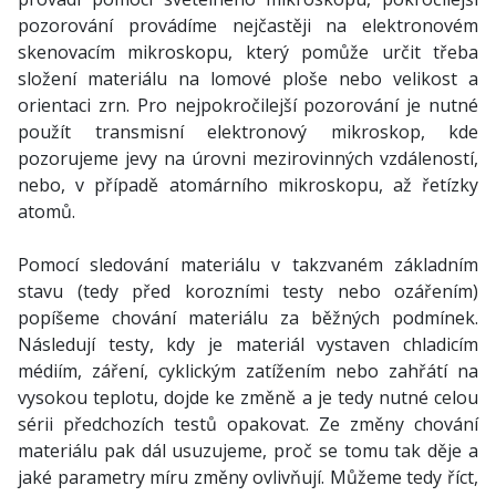
pozorování provádíme nejčastěji na elektronovém
skenovacím mikroskopu, který pomůže určit třeba
složení materiálu na lomové ploše nebo velikost a
orientaci zrn. Pro nejpokročilejší pozorování je nutné
použít transmisní elektronový mikroskop, kde
pozorujeme jevy na úrovni mezirovinných vzdáleností,
nebo, v případě atomárního mikroskopu, až řetízky
atomů.
Pomocí sledování materiálu v takzvaném základním
stavu (tedy před korozními testy nebo ozářením)
popíšeme chování materiálu za běžných podmínek.
Následují testy, kdy je materiál vystaven chladicím
médiím, záření, cyklickým zatížením nebo zahřátí na
vysokou teplotu, dojde ke změně a je tedy nutné celou
sérii předchozích testů opakovat. Ze změny chování
materiálu pak dál usuzujeme, proč se tomu tak děje a
jaké parametry míru změny ovlivňují. Můžeme tedy říct,