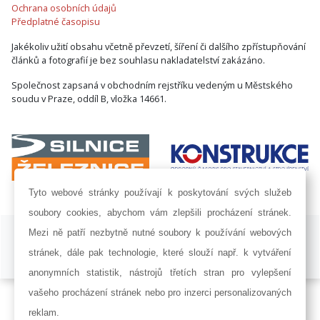
Ochrana osobních údajů
Předplatné časopisu
Jakékoliv užití obsahu včetně převzetí, šíření či dalšího zpřístupňování
článků a fotografií je bez souhlasu nakladatelství zakázáno.
Společnost zapsaná v obchodním rejstříku vedeným u Městského
soudu v Praze, oddíl B, vložka 14661.
Tyto webové stránky používají k poskytování svých služeb
soubory cookies, abychom vám zlepšili procházení stránek.
ISSN 1802-8535 © 2009 - 2026 AF POWER agency a.s. |
Nastavení
Mezi ně patří nezbytně nutné soubory k používání webových
cookies
stránek, dále pak technologie, které slouží např. k vytváření
Developed by:
Railsformers s.r.o.
anonymních statistik, nástrojů třetích stran pro vylepšení
vašeho procházení stránek nebo pro inzerci personalizovaných
reklam.