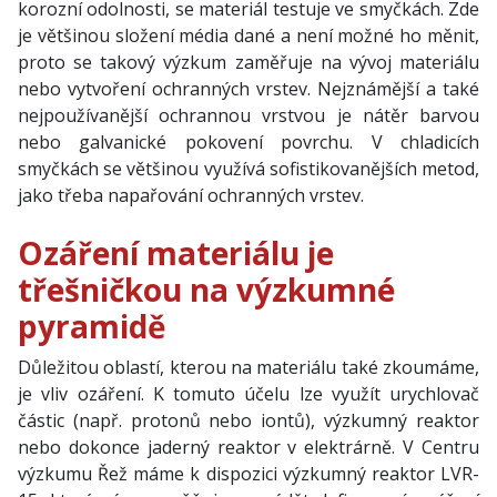
korozní odolnosti, se materiál testuje ve smyčkách. Zde
je většinou složení média dané a není možné ho měnit,
proto se takový výzkum zaměřuje na vývoj materiálu
nebo vytvoření ochranných vrstev. Nejznámější a také
nejpoužívanější ochrannou vrstvou je nátěr barvou
nebo galvanické pokovení povrchu. V chladicích
smyčkách se většinou využívá sofistikovanějších metod,
jako třeba napařování ochranných vrstev.
Ozáření materiálu je
třešničkou na výzkumné
pyramidě
Důležitou oblastí, kterou na materiálu také zkoumáme,
je vliv ozáření. K tomuto účelu lze využít urychlovač
částic (např. protonů nebo iontů), výzkumný reaktor
nebo dokonce jaderný reaktor v elektrárně. V Centru
výzkumu Řež máme k dispozici výzkumný reaktor LVR-