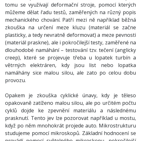
tomu se využívají deformační stroje, pomocí kterých
můžeme dělat řadu testů, zaměřených na různý popis
mechanického chování. Patří mezi ně například běžná
zkouška na určení meze kluzu (materiál se začne
plasticky, a tedy nevratně deformovat) a meze pevnosti
(materiál praskne), ale i pokročilejší testy, zaměřené na
dlouhodobé namáhání – testování tzv. tečení (anglicky
creep), které se projevuje třeba u lopatek turbín a
větrných elektráren, kdy jsou list nebo lopatka
namáhány sice malou silou, ale zato po celou dobu
provozu.
Opakem je zkouška cyklické únavy, kdy je těleso
opakovaně zatíženo malou silou, ale po určitém počtu
cyklů dojde ke zpevnění materiálu a následnému
prasknutí. Tento jev lze pozorovat například u mostu,
když po něm mnohokrát projede auto. Mikrostrukturu
studujeme pomocí mikroskopů. Základní hodnocení se
provádí pomocí světelného mikroskopu, pokročilejší