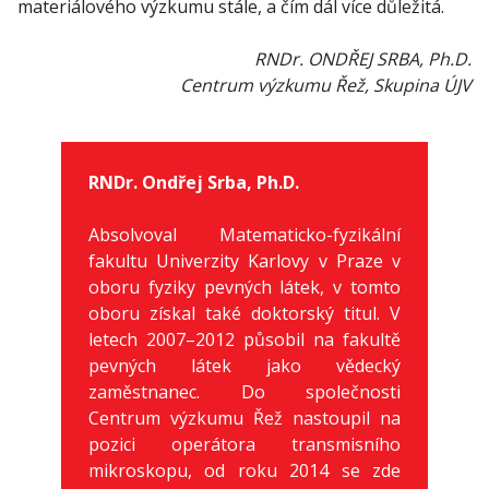
materiálového výzkumu stále, a čím dál více důležitá.
RNDr. ONDŘEJ SRBA, Ph.D.
Centrum výzkumu Řež, Skupina ÚJV
RNDr. Ondřej Srba, Ph.D.
Absolvoval Matematicko-fyzikální
fakultu Univerzity Karlovy v Praze v
oboru fyziky pevných látek, v tomto
oboru získal také doktorský titul. V
letech 2007–2012 působil na fakultě
pevných látek jako vědecký
zaměstnanec. Do společnosti
Centrum výzkumu Řež nastoupil na
pozici operátora transmisního
mikroskopu, od roku 2014 se zde