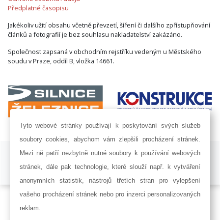
Předplatné časopisu
Jakékoliv užití obsahu včetně převzetí, šíření či dalšího zpřístupňování
článků a fotografií je bez souhlasu nakladatelství zakázáno.
Společnost zapsaná v obchodním rejstříku vedeným u Městského
soudu v Praze, oddíl B, vložka 14661.
Tyto webové stránky používají k poskytování svých služeb
soubory cookies, abychom vám zlepšili procházení stránek.
ISSN 1802-8535 © 2009 - 2026 AF POWER agency a.s. |
Nastavení
Mezi ně patří nezbytně nutné soubory k používání webových
cookies
stránek, dále pak technologie, které slouží např. k vytváření
Developed by:
Railsformers s.r.o.
anonymních statistik, nástrojů třetích stran pro vylepšení
vašeho procházení stránek nebo pro inzerci personalizovaných
reklam.