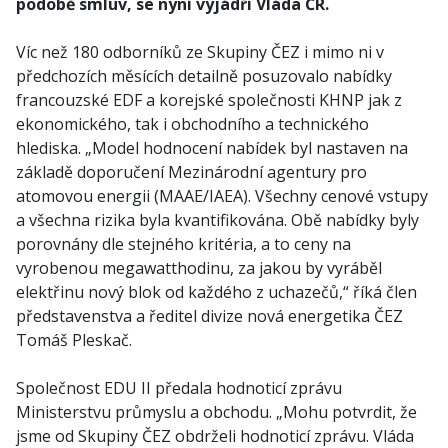
podobě smluv, se nyní vyjádří Vláda ČR.
Víc než 180 odborníků ze Skupiny ČEZ i mimo ni v
předchozích měsících detailně posuzovalo nabídky
francouzské EDF a korejské společnosti KHNP jak z
ekonomického, tak i obchodního a technického
hlediska. „Model hodnocení nabídek byl nastaven na
základě doporučení Mezinárodní agentury pro
atomovou energii (MAAE/IAEA). Všechny cenové vstupy
a všechna rizika byla kvantifikována. Obě nabídky byly
porovnány dle stejného kritéria, a to ceny na
vyrobenou megawatthodinu, za jakou by vyráběl
elektřinu nový blok od každého z uchazečů,“ říká člen
představenstva a ředitel divize nová energetika ČEZ
Tomáš Pleskač.
Společnost EDU II předala hodnoticí zprávu
Ministerstvu průmyslu a obchodu. „Mohu potvrdit, že
jsme od Skupiny ČEZ obdrželi hodnoticí zprávu. Vláda