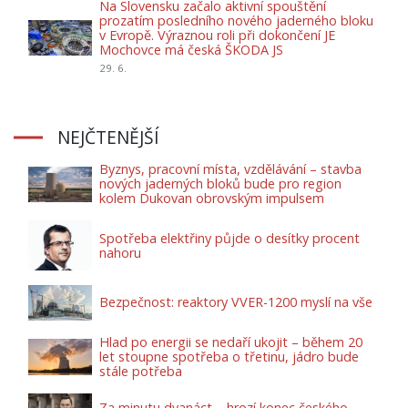
Na Slovensku začalo aktivní spouštění
prozatím posledního nového jaderného bloku
v Evropě. Výraznou roli při dokončení JE
Mochovce má česká ŠKODA JS
29. 6.
NEJČTENĚJŠÍ
Byznys, pracovní místa, vzdělávání – stavba
nových jaderných bloků bude pro region
kolem Dukovan obrovským impulsem
Spotřeba elektřiny půjde o desítky procent
nahoru
Bezpečnost: reaktory VVER-1200 myslí na vše
Hlad po energii se nedaří ukojit – během 20
let stoupne spotřeba o třetinu, jádro bude
stále potřeba
Za minutu dvanáct – hrozí konec českého