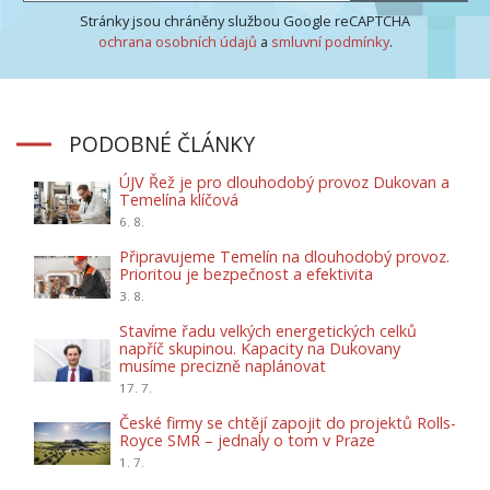
Stránky jsou chráněny službou Google reCAPTCHA
ochrana osobních údajů
a
smluvní podmínky
.
PODOBNÉ ČLÁNKY
ÚJV Řež je pro dlouhodobý provoz Dukovan a
Temelína klíčová
6. 8.
Připravujeme Temelín na dlouhodobý provoz.
Prioritou je bezpečnost a efektivita
3. 8.
Stavíme řadu velkých energetických celků
napříč skupinou. Kapacity na Dukovany
musíme precizně naplánovat
17. 7.
České firmy se chtějí zapojit do projektů Rolls-
Royce SMR – jednaly o tom v Praze
1. 7.