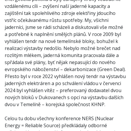
vzdálenému cíli – zvýšení naší jaderné kapacity a
zajištění tak spolehlivého zdroje elektřiny jdoucího
vstříc očekávanému růstu spotřeby. My, všichni
jaderníci, jsme se rádi scházeli a diskutovali vše možné
a potřebné k naplnění smělých plánů. V roce 2009 byl
vyhlášen tendr na nové temelínské bloky, bohužel k
realizaci výstavby nedošlo. Nebylo možné brečet nad
rozlitým mlékem, jaderná komunita pracovala dále a
spřádala své plány, byť nějak nepasující do nového
evropského náboženství – dekarbonizace (Green Deal).
Přesto byl v roce 2022 vyhlášen nový tendr na výstavbu
jaderných elektráren a po schválení vládou v červenci
2024 byl vyhlášen vítěz – preferovaný dodavatel dvou
nových bloků v Dukovanech s opcí na výstavbu dalších
dvou v Temelíně – korejská společnost KHNP.
Celou tu dobu všechny konference NERS (Nuclear
Energy = Reliable Source) předkládaly odborné