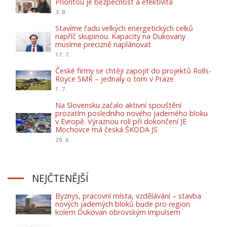
Prioritou je bezpečnost a efektivita
3. 8.
Stavíme řadu velkých energetických celků
napříč skupinou. Kapacity na Dukovany
musíme precizně naplánovat
17. 7.
České firmy se chtějí zapojit do projektů Rolls-
Royce SMR – jednaly o tom v Praze
1. 7.
Na Slovensku začalo aktivní spouštění
prozatím posledního nového jaderného bloku
v Evropě. Výraznou roli při dokončení JE
Mochovce má česká ŠKODA JS
29. 6.
NEJČTENĚJŠÍ
Byznys, pracovní místa, vzdělávání – stavba
nových jaderných bloků bude pro region
kolem Dukovan obrovským impulsem