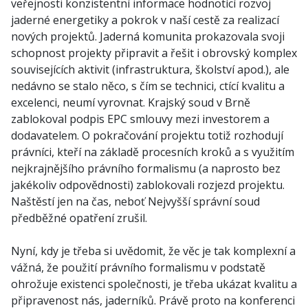
veřejnosti konzistentní informace hodnotící rozvoj
jaderné energetiky a pokrok v naší cestě za realizací
nových projektů. Jaderná komunita prokazovala svoji
schopnost projekty připravit a řešit i obrovský komplex
souvisejících aktivit (infrastruktura, školství apod.), ale
nedávno se stalo něco, s čím se technici, ctící kvalitu a
excelenci, neumí vyrovnat. Krajský soud v Brně
zablokoval podpis EPC smlouvy mezi investorem a
dodavatelem. O pokračování projektu totiž rozhodují
právníci, kteří na základě procesních kroků a s využitím
nejkrajnějšího právního formalismu (a naprosto bez
jakékoliv odpovědnosti) zablokovali rozjezd projektu.
Naštěstí jen na čas, neboť Nejvyšší správní soud
předběžné opatření zrušil.
Nyní, kdy je třeba si uvědomit, že věc je tak komplexní a
vážná, že použití právního formalismu v podstatě
ohrožuje existenci společnosti, je třeba ukázat kvalitu a
připravenost nás, jaderníků. Právě proto na konferenci