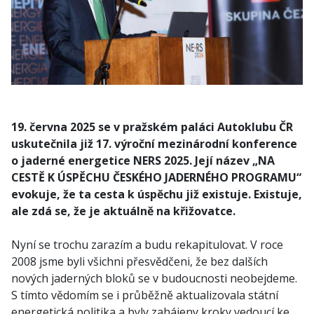
19. června 2025 se v pražském paláci Autoklubu ČR
uskutečnila již 17. výroční mezinárodní konference
o jaderné energetice NERS 2025. Její název „NA
CESTĚ K ÚSPĚCHU ČESKÉHO JADERNÉHO PROGRAMU“
evokuje, že ta cesta k úspěchu již existuje. Existuje,
ale zdá se, že je aktuálně na křižovatce.
Nyní se trochu zarazím a budu rekapitulovat. V roce
2008 jsme byli všichni přesvědčeni, že bez dalších
nových jaderných bloků se v budoucnosti neobejdeme.
S tímto vědomím se i průběžně aktualizovala státní
energetická politika a byly zahájeny kroky vedoucí ke