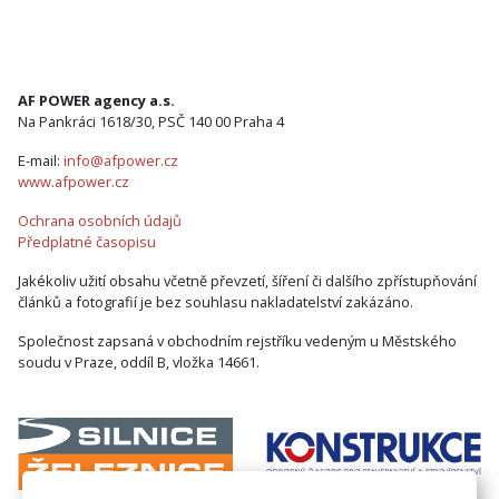
AF POWER agency a.s.
Na Pankráci 1618/30, PSČ 140 00 Praha 4
E-mail:
info@afpower.cz
www.afpower.cz
Ochrana osobních údajů
Předplatné časopisu
Jakékoliv užití obsahu včetně převzetí, šíření či dalšího zpřístupňování
článků a fotografií je bez souhlasu nakladatelství zakázáno.
Společnost zapsaná v obchodním rejstříku vedeným u Městského
soudu v Praze, oddíl B, vložka 14661.