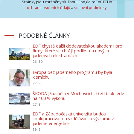
Stránky jsou chráněny službou Google reCAPTCHA
ochrana osobních údajů
a
smluvní podmínky
.
PODOBNÉ ČLÁNKY
EDF chystá další dodavatelskou akademii pro
firmy, které se chtějí podílet na nových
jaderných elektrárnách
26. 10.
Evropa bez jaderného programu by byla
k smíchu
27. 9.
ŠKODA JS uspěla v Mochovcích, třetí blok jede
na 100 % výkonu
27. 9.
EDF a Západočeská univerzita budou
spolupracovat na vzdělávání a výzkumu v
jaderné energetice
19. 9.