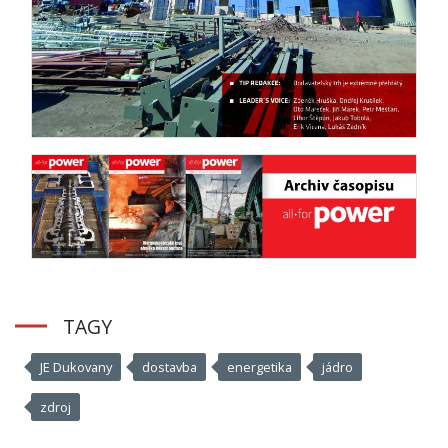
TAGY
JE Dukovany
dostavba
energetika
jádro
zdroj