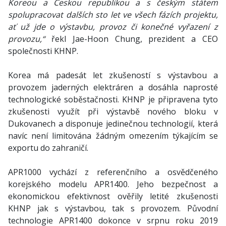
Koreou a Českou republikou a s českým státem
spolupracovat dalších sto let ve všech fázích projektu,
ať už jde o výstavbu, provoz či konečné vyřazení z
provozu,“
řekl Jae-Hoon Chung, prezident a CEO
společnosti KHNP.
Korea má padesát let zkušeností s výstavbou a
provozem jaderných elektráren a dosáhla naprosté
technologické soběstačnosti. KHNP je připravena tyto
zkušenosti využít při výstavbě nového bloku v
Dukovanech a disponuje jedinečnou technologií, která
navíc není limitována žádným omezením týkajícím se
exportu do zahraničí.
APR1000 vychází z referenčního a osvědčeného
korejského modelu APR1400. Jeho bezpečnost a
ekonomickou efektivnost ověřily letité zkušenosti
KHNP jak s výstavbou, tak s provozem. Původní
technologie APR1400 dokonce v srpnu roku 2019