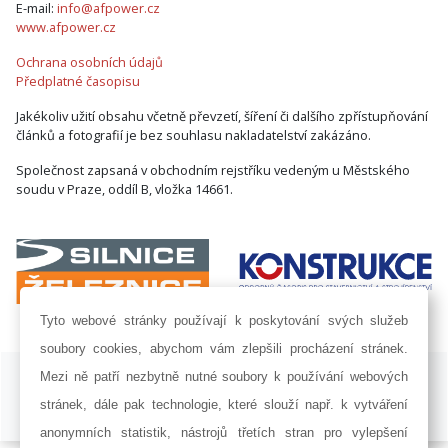
E-mail:
info@afpower.cz
www.afpower.cz
Ochrana osobních údajů
Předplatné časopisu
Jakékoliv užití obsahu včetně převzetí, šíření či dalšího zpřístupňování
článků a fotografií je bez souhlasu nakladatelství zakázáno.
Společnost zapsaná v obchodním rejstříku vedeným u Městského
soudu v Praze, oddíl B, vložka 14661.
Tyto webové stránky používají k poskytování svých služeb
soubory cookies, abychom vám zlepšili procházení stránek.
ISSN 1802-8535 © 2009 - 2026 AF POWER agency a.s. |
Nastavení
Mezi ně patří nezbytně nutné soubory k používání webových
cookies
stránek, dále pak technologie, které slouží např. k vytváření
Developed by:
Railsformers s.r.o.
anonymních statistik, nástrojů třetích stran pro vylepšení