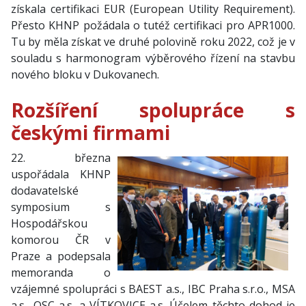
získala certifikaci EUR (European Utility Requirement).
Přesto KHNP požádala o tutéž certifikaci pro APR1000.
Tu by měla získat ve druhé polovině roku 2022, což je v
souladu s harmonogram výběrového řízení na stavbu
nového bloku v Dukovanech.
Rozšíření spolupráce s
českými firmami
22. března
uspořádala KHNP
dodavatelské
symposium s
Hospodářskou
komorou ČR v
Praze a podepsala
memoranda o
vzájemné spolupráci s BAEST a.s., IBC Praha s.r.o., MSA
a.s., OSC a.s. a VÍTKOVICE a.s. Účelem těchto dohod je