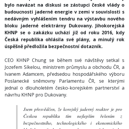
bylo navázat na diskusi se zástupci české vlády o
budoucnosti jaderné energie v zemi v souvislosti s
nedávným vyhlášením tendru na výstavbu nového
bloku jaderné elektrárny Dukovany. Jihokorejská
KHNP se o zakázku uchází již od roku 2016, kdy
Česká republika ohlásila své plány, a minulý rok
úspěšně předložila bezpečnostní dotazník.
CEO KHNP Chung se během své návštěvy setkal s
Jozefem Síkelou, ministrem průmyslu a obchodu ČR, a
Ivanem Adamcem, předsedou hospodářského výboru
Poslanecké sněmovny Parlamentu ČR, se kterými
jednal o dlouholetém česko-korejském partnerství a
návrhu KHNP pro Dukovany.
Jsem přesvědčen, že korejský jaderný reaktor je pro
Českou republiku tím nejlepším řešením z
bezpečnostního, technologického i ekonomického