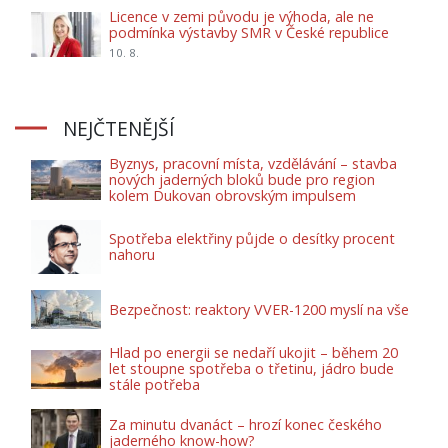
Licence v zemi původu je výhoda, ale ne
podmínka výstavby SMR v České republice
10. 8.
NEJČTENĚJŠÍ
Byznys, pracovní místa, vzdělávání – stavba
nových jaderných bloků bude pro region
kolem Dukovan obrovským impulsem
Spotřeba elektřiny půjde o desítky procent
nahoru
Bezpečnost: reaktory VVER-1200 myslí na vše
Hlad po energii se nedaří ukojit – během 20
let stoupne spotřeba o třetinu, jádro bude
stále potřeba
Za minutu dvanáct – hrozí konec českého
jaderného know-how?