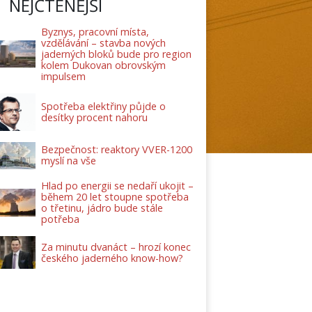
NEJČTENĚJŠÍ
Byznys, pracovní místa,
vzdělávání – stavba nových
jaderných bloků bude pro region
kolem Dukovan obrovským
impulsem
Spotřeba elektřiny půjde o
desítky procent nahoru
Bezpečnost: reaktory VVER-1200
myslí na vše
Hlad po energii se nedaří ukojit –
během 20 let stoupne spotřeba
o třetinu, jádro bude stále
potřeba
Za minutu dvanáct – hrozí konec
českého jaderného know-how?