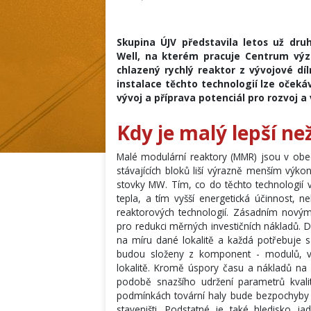
Skupina ÚJV představila letos už dr
Well, na kterém pracuje Centrum výz
chlazený rychlý reaktor z vývojové dí
instalace těchto technologií lze očeká
vývoj a příprava potenciál pro rozvoj a
Kdy je malý lepší než
Malé modulární reaktory (MMR) jsou v obec
stávajících bloků liší výrazně menším výk
stovky MW. Tím, co do těchto technologií v
tepla, a tím vyšší energetická účinnost, 
reaktorových technologií. Zásadním novým 
pro redukci měrných investičních nákladů. D
na míru dané lokalitě a každá potřebuje s
budou složeny z komponent - modulů, vy
lokalitě. Kromě úspory času a nákladů na 
podobě snazšího udržení parametrů kvali
podmínkách tovární haly bude bezpochyby 
staveništi. Podstatné je také hledisko j