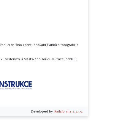
íření či dalšího zpřístupňování článků a fotografií je
íku vedeným u Městského soudu v Praze, oddíl B,
Developed by:
Railsformers s.r.o.