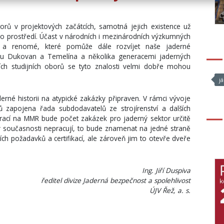
orů v projektových začátcích, samotná jejich existence už
o prostředí. Účast v národních i mezinárodních výzkumných
 a renomé, které pomůže dále rozvíjet naše jaderné
ozu Dukovan a Temelína a několika generacemi jaderných
tních studijních oborů se tyto znalosti velmi dobře mohou
j
erné historii na atypické zakázky připraven. V rámci vývoje
 zapojena řada subdodavatelů ze strojírenství a dalších
rací na MMR bude počet zakázek pro jaderný sektor určitě
e v současnosti nepracují, to bude znamenat na jedné straně
ích požadavků a certifikací, ale zároveň jim to otevře dveře
Ing. Jiří Duspiva
ředitel divize Jaderná bezpečnost a spolehlivost
ÚJV Řež, a. s.