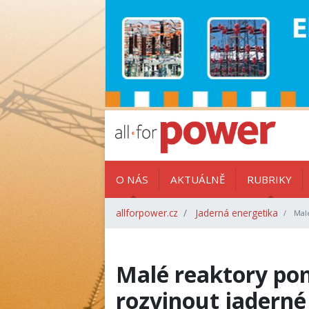
O NÁS
AKTUÁLNĚ
RUBRIKY
allforpower.cz
Jaderná energetika
Malé
Malé reaktory po
rozvinout jadern