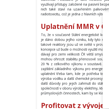
využívají přístupy založené na pasivní bezp
nich také staví na uzavřeném palivovém
radiotoxicitu, což je jedna z hlavních vý
Uplatnění MMR v Če
To, že v současné Státní energetické konc
je dáno dobou jejího vzniku, kdy tyto návr
takové reaktory jsou už ve světě v provozu
koncepce už bude o možnosti využití malých
dávají pro zemi velikosti ČR větší smysl ne
mohou ohrozit stabilitu přenosové soustav
20 % z celkového výkonu v soustavě. Pře
zajištění základního výkonu pro energetick
uplatnění třeba tam, kde je potřeba tepla
výroba vodíku a další chemické procesy. Kr
další důvody pro jejich zahrnutí do státn
společností v oboru výroby elektřiny, které 
průmyslových činnostech, kam by se klasick
Profitovat z vývoje