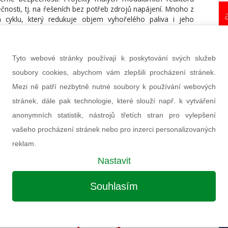
ečnosti, tj. na řešeních bez potřeb zdrojů napájení. Mnoho z
 cyklu, který redukuje objem vyhořelého paliva i jeho
tek směrem k dnešním provozovaným lehkovodním blokům.
sku je reálné
Tyto webové stránky používají k poskytování svých služeb
epci nejsou malé modulární reaktory explicitně zastoupeny,
soubory cookies, abychom vám zlepšili procházení stránek.
hy byly ve stádiu příprav prvních konceptů. Dnes, kdy první
Mezi ně patří nezbytně nutné soubory k používání webových
, je pravděpodobné, že příští aktualizace české energetické
stránek, dále pak technologie, které slouží např. k vytváření
 modulárních reaktorů pojednávat. Střední a menší reaktory
ž velkokapacitní instalace, které při nenadálých odstávkách
anonymních statistik, nástrojů třetích stran pro vylepšení
y. Jednotlivý zdroj by obecně neměl představovat více než
vašeho procházení stránek nebo pro inzerci personalizovaných
stože nelze považovat bloky kategorie MMR za prvek pro
ou síť v naší zemi, mohou mít malé reaktory své specifické
reklam.
 a tepla vysoko-potenciálního. Příkladem mohou být hutě,
Nastavit
omě vlastních „užitných“ vlastností MMR nelze opomíjet také
ího energetického mixu. Těmi může být i zapojování nových
mohou jít cestou MMR, nebo snaha o využití lokalit po jiných
Souhlasím
é jaderné bloky z prostorových důvodů nevešly.
 MMR může průmysl i