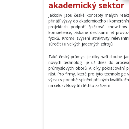
akademický sektor
Jakkoliv jsou české koncepty malých reakt
přináší výzvy do akademického i komerčníh
projektech podpoří špičkové know-how
kompetence, získané desítkami let prov
fyziků. Kromě zvýšení atraktivity relevan
zúročit i u velkých jaderných zdrojů.
Také český průmysl je díky naší dlouhé jad
nových technologií je už dnes do procesů
průmyslových oborů. A díky pokračování p
růst. Pro firmy, které pro tyto technologi
výzvu v podobě splnění přísných kvalifikačn
na celosvětový trh těchto zařízení.