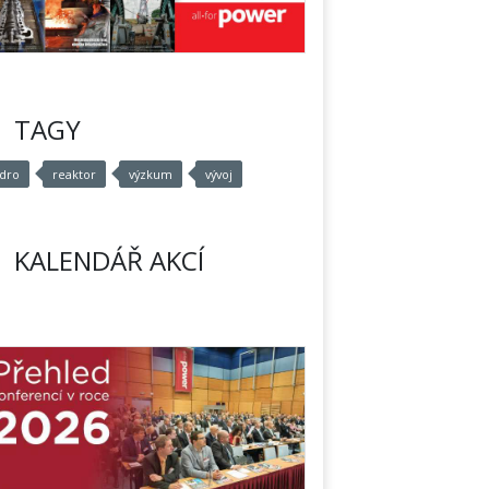
TAGY
ádro
reaktor
výzkum
vývoj
KALENDÁŘ AKCÍ