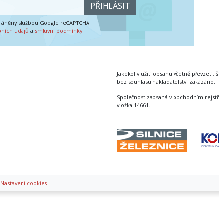
PŘIHLÁSIT
hráněny službou Google reCAPTCHA
bních údajů
a
smluvní podmínky
.
Jakékoliv užití obsahu včetně převzetí, š
bez souhlasu nakladatelství zakázáno.
Společnost zapsaná v obchodním rejstř
vložka 14661.
|
Nastavení cookies