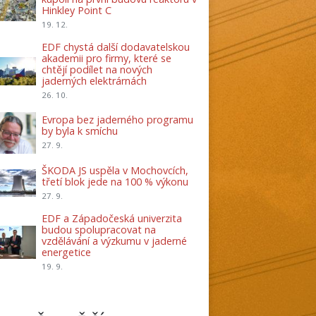
Hinkley Point C
19. 12.
EDF chystá další dodavatelskou
akademii pro firmy, které se
chtějí podílet na nových
jaderných elektrárnách
26. 10.
Evropa bez jaderného programu
by byla k smíchu
27. 9.
ŠKODA JS uspěla v Mochovcích,
třetí blok jede na 100 % výkonu
27. 9.
EDF a Západočeská univerzita
budou spolupracovat na
vzdělávání a výzkumu v jaderné
energetice
19. 9.