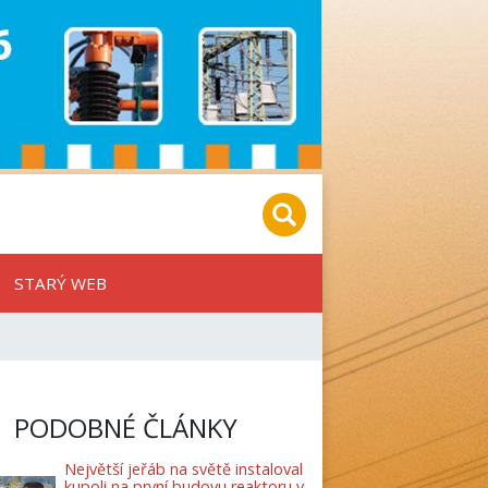
STARÝ WEB
PODOBNÉ ČLÁNKY
Největší jeřáb na světě instaloval
kupoli na první budovu reaktoru v