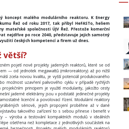
uhý koncept malého modulárního reaktoru. K Energy
kumu Řež od roku 2017, tak přibyl HeFASTo, heliem
lny mateřské společnosti ÚJV Řež. Přestože komerční
vat nejdříve po roce 2040, představuje jejich samotný
 využití českých kompetencí a firem už dnes.
 větší?
ném pojetí nové projekty jaderných reaktorů, které se od
onem — od jednotek megawattů (mikroreaktory) až po nižší
náší zcela novou kvalitu, je vyšší potenciál produkovaného
nebo možnost uzavření palivového cyklu v případě rychlých
projekčním principem je využití modularity, jakožto cesty
nešní jaderné elektrárny jsou v podstatě jedinečné projekty
amostatné licenční a povolovací řízení. Modulární reaktory
ráběných sériově, jejich propojení proběhne až v dané
výstavbu takového zařízení to s sebou přinese i benefit v
ty – výroba a testování kompaktních modulů v ideálních
lépe ošetřena než kompletace z jednotlivých součástek na
aderné bezpečnosti. Projekty malých modulárních reaktorů