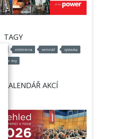
TAGY
ádro
elektrárna
seminář
výstavba
aderné dny
KALENDÁŘ AKCÍ