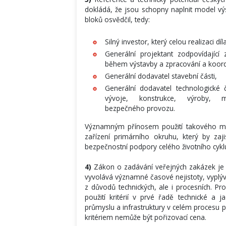
dokládá, že jsou schopny naplnit model výst
bloků osvědčil, tedy:
Silný investor, který celou realizaci d
Generální projektant zodpovídající
během výstavby a zpracování a koord
Generální dodavatel stavební části,
Generální dodavatel technologické 
vývoje, konstrukce, výroby, 
bezpečného provozu.
Významným přínosem použití takového mo
zařízení primárního okruhu, který by zaji
bezpečnostní podpory celého životního cyklu 
4)
Zákon o zadávání veřejných zakázek je p
vyvolává významné časové nejistoty, vyplýv
z důvodů technických, ale i procesních. P
použití kritérií v prvé řadě technické a
průmyslu a infrastruktury v celém procesu p
kritériem nemůže být pořizovací cena.