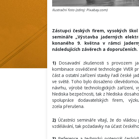
Ilustrační foto (zdroj: Pixabay.com)
Zástupci českých firem, vysokých škol
semináře „Výstavba jaderných elektr
konaného 9. května v rámci Jadern
následujících závěrech a doporučeních.
1)
Dosavadní zkušenosti s provozem jader
kombinace osvědčené technologie VVER pro 
část a ostatní zařízení stavby řadí české ja
ve světě. Toho bylo dosaženo cílevědomou 
návrhu, výrobě technologických zařízení, 
hlediska bezpečnosti, tak z hlediska dosa
spolupráce dodavatelských firem, vý
zcela přerušena.
2)
Účastníci semináře vítají, že do vládou
vzdělávání, tak požadavky na účast českého 
3)
Reference a technický potenciál českých