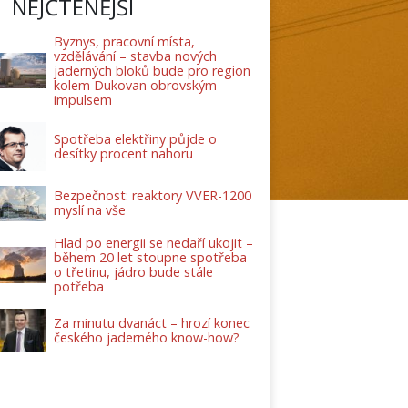
NEJČTENĚJŠÍ
Byznys, pracovní místa,
vzdělávání – stavba nových
jaderných bloků bude pro region
kolem Dukovan obrovským
impulsem
Spotřeba elektřiny půjde o
desítky procent nahoru
Bezpečnost: reaktory VVER-1200
myslí na vše
Hlad po energii se nedaří ukojit –
během 20 let stoupne spotřeba
o třetinu, jádro bude stále
potřeba
Za minutu dvanáct – hrozí konec
českého jaderného know-how?