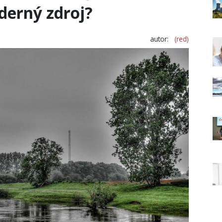
aderný zdroj?
autor:
(red)