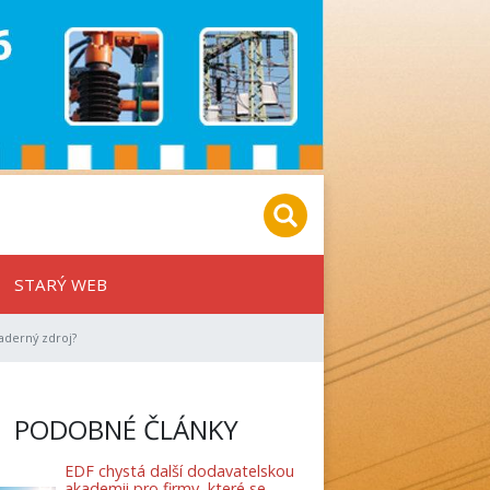
STARÝ WEB
aderný zdroj?
PODOBNÉ ČLÁNKY
EDF chystá další dodavatelskou
akademii pro firmy, které se