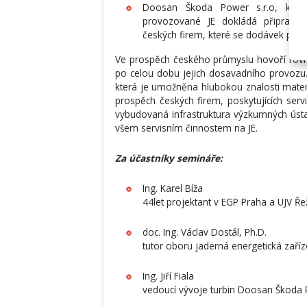
Doosan Škoda Power s.r.o, kde 
provozované JE dokládá připraveno
českých firem, které se dodávek pro JE
Ve prospěch českého průmyslu hovoří rovn
po celou dobu jejich dosavadního provozu.
která je umožněna hlubokou znalosti mater
prospěch českých firem, poskytujících ser
vybudovaná infrastruktura výzkumných úst
všem servisním činnostem na JE.
Za účastníky semináře:
Ing. Karel Bíža
44let projektant v EGP Praha a UJV Řež
doc. Ing. Václav Dostál, Ph.D.
tutor oboru jaderná energetická zaří
Ing. Jiří Fiala
vedoucí vývoje turbin Doosan Škoda P