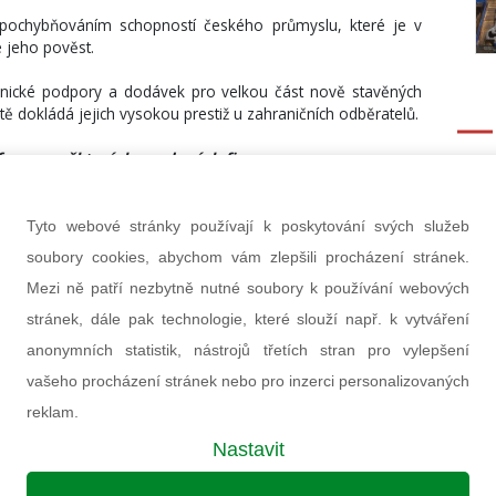
pochybňováním schopností českého průmyslu, které je v
 jeho pověst.
hnické podpory a dodávek pro velkou část nově stavěných
tě dokládá jejich vysokou prestiž u zahraničních odběratelů.
eference některých uvedených firem:
j
enýrské a projektové podpory pro provoz a výstavbu
J
Tyto webové stránky používají k poskytování svých služeb
ku, Egyptě, Maďarsku a na Ukrajině.
soubory cookies, abychom vám zlepšili procházení stránek.
Mezi ně patří nezbytně nutné soubory k používání webových
 částí reaktorů pro bloky EPR na JE ve Finsku, v Číně a ve
stránek, dále pak technologie, které slouží např. k vytváření
čkových pohonů řídících tyčí pro všechny ukrajinské jaderné
anonymních statistik, nástrojů třetích stran pro vylepšení
t roli generálního dodavatele celého jaderného ostrova v
vašeho procházení stránek nebo pro inzerci personalizovaných
vby 3. a 4. bloku JE Mochovce,
ečnostních a nebezpečnostních řídicích systémů pro JE v ČR,
reklam.
ii a na Slovensku a se schopností dodat celkové řešení pro
Nastavit
rné elektrárny,
el pro většinu nově stavěných bloků VVER,