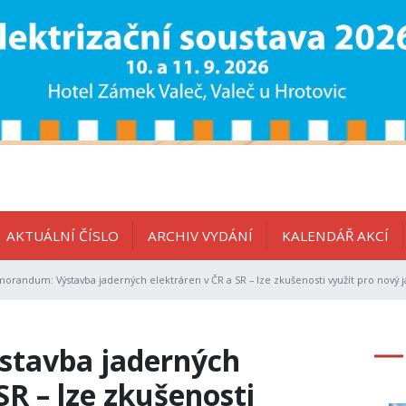
AKTUÁLNÍ ČÍSLO
ARCHIV VYDÁNÍ
KALENDÁŘ AKCÍ
randum: Výstavba jaderných elektráren v ČR a SR – lze zkušenosti využít pro nový j
tavba jaderných
SR – lze zkušenosti