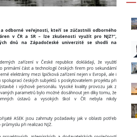
 a odborné veřejnosti, kteří se zúčastnili odborného
áren v ČR a SR – lze zkušenosti využít pro NJZ?“,
ých dnů na Západočeské univerzitě se shodli na
ných zařízení v České republice dokládají, že využití
primární část a technologií českých firem pro sekundární
derné elektrárny mezi špičková zařízení nejen v Evropě, ale i
spoluprací českých subjektů s poskytovatelem projektu při
výstavbě i výchově personálu. Vysoké kvality provozu jak z
hovaných parametrů bylo možné dosáhnout jen díky tomu, že
zkumných ústavů a vysokých škol v ČR nebyla nikdy
 přijaté ASEK jsou zahrnuty požadavky jak v oblasti potřeb
průmyslu při realizaci NJZ.
 projektových, inženýrských a dodavatelských společností