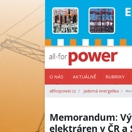
O NÁS
AKTUÁLNĚ
RUBRIKY
allforpower.cz
Jaderná energetika
Memo
Memorandum: Výs
elektráren v ČR a 