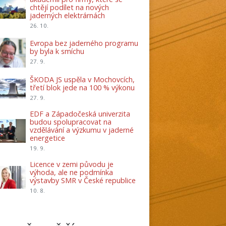
chtějí podílet na nových
jaderných elektrárnách
26. 10.
Evropa bez jaderného programu
by byla k smíchu
27. 9.
ŠKODA JS uspěla v Mochovcích,
třetí blok jede na 100 % výkonu
27. 9.
EDF a Západočeská univerzita
budou spolupracovat na
vzdělávání a výzkumu v jaderné
energetice
19. 9.
Licence v zemi původu je
výhoda, ale ne podmínka
výstavby SMR v České republice
10. 8.