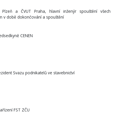
Plzeň a ČVUT Praha, hlavní inženýr spouštění všech
ín v době dokončování a spouštění
předsedkyně CENEN
ezident Svazu podnikatelů ve stavebnictví
zařízení FST ZČU