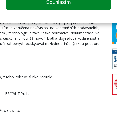
Souhlasím
nepřerušená výroba turbín a jejich modernizace pro
st firmy dodat celé zařízení strojovny a řada dalších
 stále účastní.
ěž technická podpora, kterou poskytují zejména českým JE
 Tím je zaručena nezávislost na zahraničních dodavatelích,
iálů, technologie a také české normativní dokumentace. Ve
vis českým JE rovněž hovoří krátká dojezdová vzdálenost a
avů, schopných poskytovat nezbytnou inženýrskou podporu
, z toho 20let ve funkci ředitele
zení FS/ČVUT Praha
ower, s.r.o.