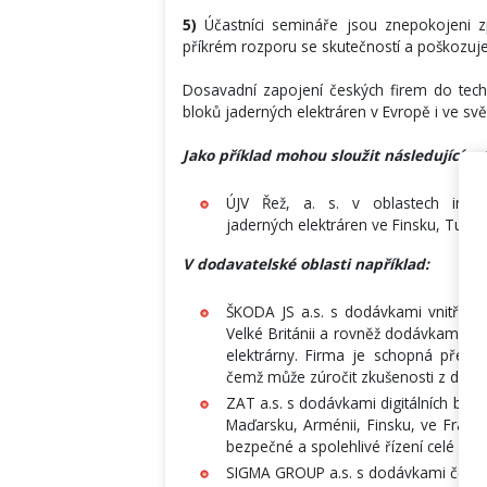
5)
Účastníci semináře jsou znepokojeni z
příkrém rozporu se skutečností a poškozuje
Dosavadní zapojení českých firem do tec
bloků jaderných elektráren v Evropě i ve svě
Jako příklad mohou sloužit následující r
ÚJV Řež, a. s. v oblastech inž
jaderných elektráren ve Finsku, Turec
V dodavatelské oblasti například:
ŠKODA JS a.s. s dodávkami vnitřních
Velké Británii a rovněž dodávkami špi
elektrárny. Firma je schopná převzí
čemž může zúročit zkušenosti z dosta
ZAT a.s. s dodávkami digitálních bezp
Maďarsku, Arménii, Finsku, ve Franc
bezpečné a spolehlivé řízení celé jade
SIGMA GROUP a.s. s dodávkami čerpad