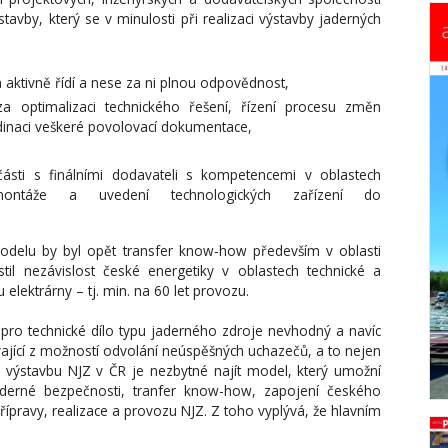
avby, který se v minulosti při realizaci výstavby jaderných
íla aktivně řídí a nese za ni plnou odpovědnost,
 za optimalizaci technického řešení, řízení procesu změn
inaci veškeré povolovací dokumentace,
části s finálními dodavateli s kompetencemi v oblastech
montáže a uvedení technologických zařízení do
delu by byl opět transfer know-how především v oblasti
stil nezávislost české energetiky v oblastech technické a
elektrárny – tj. min. na 60 let provozu.
ro technické dílo typu jaderného zdroje nevhodný a navíc
ající z možností odvolání neúspěšných uchazečů, a to nejen
ro výstavbu NJZ v ČR je nezbytné najít model, který umožní
 jaderné bezpečnosti, tranfer know-how, zapojení českého
řípravy, realizace a provozu NJZ. Z toho vyplývá, že hlavním