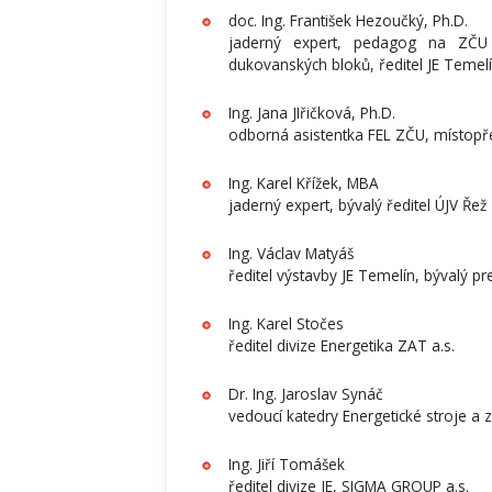
doc. Ing. František Hezoučký, Ph.D.
jaderný expert, pedagog na ZČU 
dukovanských bloků, ředitel JE Temel
Ing. Jana JIřičková, Ph.D.
odborná asistentka FEL ZČU, místo
Ing. Karel Křížek, MBA
jaderný expert, bývalý ředitel ÚJV Řež
Ing. Václav Matyáš
ředitel výstavby JE Temelín, bývalý pr
Ing. Karel Stočes
ředitel divize Energetika ZAT a.s.
Dr. Ing. Jaroslav Synáč
vedoucí katedry Energetické stroje a 
Ing. Jiří Tomášek
ředitel divize JE, SIGMA GROUP a.s.