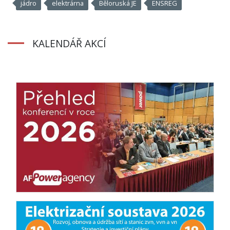
jádro
elektrárna
Běloruská JE
ENSREG
KALENDÁŘ AKCÍ