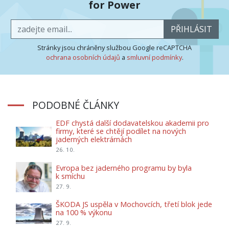
for Power
PŘIHLÁSIT
Stránky jsou chráněny službou Google reCAPTCHA
ochrana osobních údajů
a
smluvní podmínky
.
PODOBNÉ ČLÁNKY
EDF chystá další dodavatelskou akademii pro
firmy, které se chtějí podílet na nových
jaderných elektrárnách
26. 10.
Evropa bez jaderného programu by byla
k smíchu
27. 9.
ŠKODA JS uspěla v Mochovcích, třetí blok jede
na 100 % výkonu
27. 9.