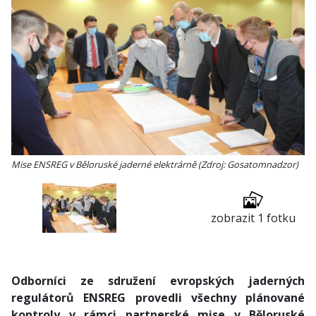
Mise ENSREG v Běloruské jaderné elektrárně (Zdroj: Gosatomnadzor)
zobrazit 1 fotku
Odborníci ze sdružení evropských jaderných
regulátorů ENSREG provedli všechny plánované
kontroly v rámci partnerské mise v Běloruské