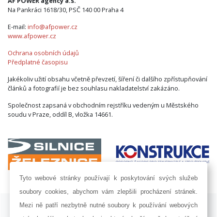
AF POWER agency a.s.
Na Pankráci 1618/30, PSČ 140 00 Praha 4
E-mail:
info@afpower.cz
www.afpower.cz
Ochrana osobních údajů
Předplatné časopisu
Jakékoliv užití obsahu včetně převzetí, šíření či dalšího zpřístupňování
článků a fotografií je bez souhlasu nakladatelství zakázáno.
Společnost zapsaná v obchodním rejstříku vedeným u Městského
soudu v Praze, oddíl B, vložka 14661.
Tyto webové stránky používají k poskytování svých služeb
soubory cookies, abychom vám zlepšili procházení stránek.
ISSN 1802-8535 © 2009 - 2026 AF POWER agency a.s. |
Nastavení
Mezi ně patří nezbytně nutné soubory k používání webových
cookies