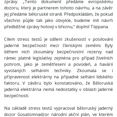
zprávy. „Tento dokument předáme evropskému
dozoru, který je partnerem tohoto návrhu, a na závěr
jej předáme běloruské straně. Předpokládám, že pokud
všechno půjde tak jako obvykle, budeme mít návrh
předběžné zprávy hotový v březnu,“ doplnil Tiippana.
Cílem stress testů je sdílení zkušeností v posilování
jaderné bezpečnosti mezi členskými zeměmi. Byly
během nich zkoumány bezpečnostní rezervy nad
rámec platné legislativy zejména pro případ živelních
pohrom, jako je zemětřesení a povodeň, a havárií
vyvolaných selháním techniky. Zkoumala se i
připravenost elektrárny na případné selhání lidského
faktoru. V závěru bylo konstatováno, že Běloruská
jaderná elektrárna nemá nedostatky v oblasti jaderné
bezpečnosti.
Na základě stress testů vypracoval běloruský jaderný
dozor Gosatomnadzor národní akční plán, ve kterém