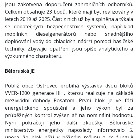
jsou zakotvena doporučení zahraničních odborníků.
Celkem obsahuje 23 bodů, které mají být realizovány v
letech 2019 až 2025. Část z nich už byla splněna a týkala
se dodatečných bezpečnostních systémů, například
mobilních dieselgenerátorů nebo snadnějšího
doplňování vody do chladicích nádrží pomocí hasičské
techniky. Zbývající opatření jsou spíše analytického a
výzkumného charakteru.
Běloruská JE
Poblíž obce Ostrovec probíhá výstavba dvou bloků
VVER-1200 generace III+, kterou realizuje na základě
mezivládní dohody Rosatom. První blok je ve fázi
energetického spouštění a jeho výkon byl za
průběžných kontrol zvýšen až na nominální hodnotu.
Nyní pokračují jeho další zkoušky. Běloruské
ministerstvo energetiky naposledy informovalo 5.
února, že blok běží v běžném režimu a že fungují