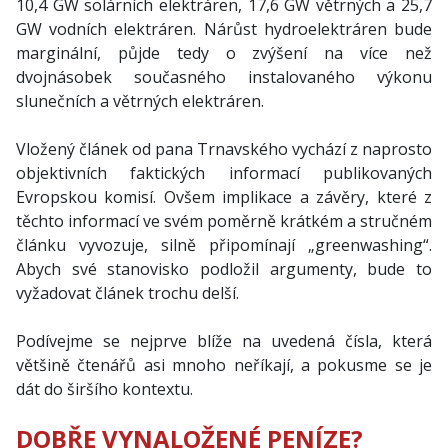
10,4 GW solárních elektráren, 17,6 GW větrných a 25,7
GW vodních elektráren. Nárůst hydroelektráren bude
marginální, půjde tedy o zvýšení na více než
dvojnásobek současného instalovaného výkonu
slunečních a větrných elektráren.
Vložený článek od pana Trnavského vychází z naprosto
objektivních faktických informací publikovaných
Evropskou komisí. Ovšem implikace a závěry, které z
těchto informací ve svém poměrně krátkém a stručném
článku vyvozuje, silně připomínají „greenwashing“.
Abych své stanovisko podložil argumenty, bude to
vyžadovat článek trochu delší.
Podívejme se nejprve blíže na uvedená čísla, která
většině čtenářů asi mnoho neříkají, a pokusme se je
dát do širšího kontextu.
DOBŘE VYNALOŽENÉ PENÍZE?