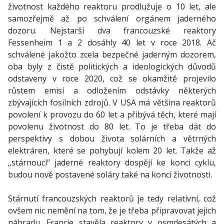
životnost každého reaktoru prodlužuje o 10 let, ale
samozřejmě až po schválení orgánem jaderného
dozoru. Nejstarší dva francouzské reaktory
Fessenheim 1 a 2 dosáhly 40 let v roce 2018. Ač
schválené jakožto zcela bezpečné jaderným dozorem,
oba byly z čistě politických a ideologických důvodů
odstaveny v roce 2020, což se okamžitě projevilo
růstem emisí a odložením odstávky některých
zbývajících fosilních zdrojů. V USA má většina reaktorů
povolení k provozu do 60 let a přibývá těch, které mají
povolenu životnost do 80 let. To je třeba dát do
perspektivy s dobou života solárních a větrných
elektráren, které se pohybují kolem 20 let. Takže až
„stárnoucí“ jaderné reaktory dospějí ke konci cyklu,
budou nově postavené soláry také na konci životnosti.
Stárnutí francouzských reaktorů je tedy relativní, což
ovšem nic nemění na tom, že je třeba připravovat jejich
náhradu. Francie stavěla reaktory v osmdesátých a