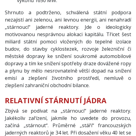
výkonu 1650 MW.
Shrnuto a podtrženo, schválená státní podpora
nezajistí ani zelenou, ani levnou energii, ani nenahradí
„stárnoucí“ jaderné reaktory. Jde o ideologicky
motivovanou nesprávnou alokaci kapitálu. Třicet šest
miliard státní pomoci vložených do tepelné izolace
budov, do stavby cyklostezek, rozvoje železniční či
městské dopravy ke snížení soukromé automobilové
dopravy a tím ke snížení spotřeby draze dovážené ropy
a plynu by mělo nesrovnatelně větší dopad na snížení
emisí a zlepšení životního prostředí, nemluvě o
zlepšení zahraniční obchodní bilance.
RELATIVNÍ STÁRNUTÍ JÁDRA
Zbývá se podívat na „stárnoucí“ jaderné reaktory.
Jakékoliv zařízení, jakmile ho uvedete do provozu,
začíná „stárnout“. Průměrné „stáří“ francouzských
jaderných reaktorů je 34 let. Při dosažení věku 40 let se