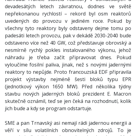
devadesátých letech závratnou, dodnes ve světě
nepřekonanou rychlostí – rekord byl osm reaktorů
uvedených do provozu v jediném roce. Pokud by
všechny tyto reaktory byly odstaveny dejme tomu po
padesáti letech provozu, pak v dekádě 2030-2040 bude
odstaveno více než 40 GW, což představuje obrovský a
nesmírně rychlý pokles instalovaného výkonu, jehož
náhradu je třeba začít připravovat dnes. Pokud
vyloučíme fosilní paliva, jinak, než s novými jadernými
reaktory to nepůjde. Proto francouzská EDF připravila
projekt výstavby nejméně šesti bloků typu EPR
(jednotkový výkon 1650 MW). Před několika týdny
stavbu nových jaderných bloků prezident E. Macron
skutečně oznámil, teď se jen čeká na rozhodnutí, kolik
jich bude a kdy se program odstartuje.
SME a pan Trnavský asi nemají rádi jadernou energii a
věří v sílu volatilních obnovitelných zdrojů. To je