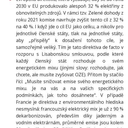
2030 v EU produkovalo alespoň 32 % elektřiny z
obnovitelných zdrojů. V rámci tzv. Zelené dohody z
roku 2021 komise navrhuje zvýšit tento cíl z 32 %
na 40 %. I když jde o cíl EU jako celku, a nikoliv pro
jednotlivé členské státy, tlak na jednotlivé státy,
aby „přispěly“ k dosažení tohoto cíle, je
samozřejmě veliký. Tím je tato direktiva de facto v
rozporu s Lisabonskou smlouvou, podle které
každý členský stát rozhoduje o svém
energetickém mixu (jinými slovy: rozhodujte, jak
chcete, ale musíte zvyšovat OZE). Přitom by stačilo
říci: „Musíte snižovat emise svého energetického
mixu. Je na vás a na vašich specifických
podmínkách, jak toho dosáhnete“. V případě
Francie je direktiva z environmentálního hlediska
nesmyslná: francouzský elektrický mix je už z 90 %
dekarbonizován, především díky jaderným a
vodním elektrárnám, průměrné emise jsou kolem