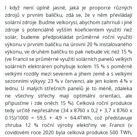
I když není úplně jasné, jaká je proporce různých
zdrojů v prvním balíčku, zdá se, že v něm převládají
solární zdroje. Buďme velkorysí, abychom zahrnuli i jiné
zdroje s potenciálně vyšším koeficientem využití než
solár, budeme předpokládat průměrné roční využití
výkonu v prvním balíčku na úrovni 20 % instalovaného
výkonu, ve druhém balíčku to pak nebude víc než 15 %
(ve Francii se průměrné využití solárních panelů velkých
solárních elektráren pohybuje kolem 15 % s poměrně
velkými rozdíly mezi severem a jihem země a s velkými
sezonními výkyvy: 23 % v červenci, ale jen kolem 4 % v
lednu. U malých střešních panelů je to méně, zdaleka
ne všechny střechy mají optimální orientaci, ale
připusťme i zde oněch 15 %). Celková roční produkce
tedy určitě nepřesáhne (34 x 8760 x 0,2 + 3,7 x 8760 x
0.15)/1000 = 59,5 + 4,9 = 64.4TWh, což představuje
zhruba 12 % roční výroby elektřiny ve Francii (v
covidovém roce 2020 byla celková produkce 500 TWh,