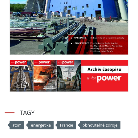
TAGY
atom
energetika
Francie
obnovitelné zdroje