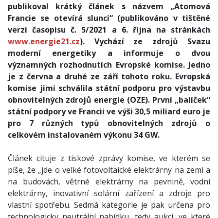
publikoval krátký článek s názvem „Atomová
Francie se otevírá slunci“ (publikováno v tištěné
verzi časopisu č. 5/2021 a 6. října na stránkách
www.energie21.cz
). Vychází ze zdrojů Svazu
moderní energetiky a informuje o dvou
významných rozhodnutích Evropské komise. Jedno
je z června a druhé ze září tohoto roku. Evropská
komise jimi schválila státní podporu pro výstavbu
obnovitelných zdrojů energie (OZE). První „balíček“
státní podpory ve Francii ve výši 30,5 miliard euro je
pro 7 různých typů obnovitelných zdrojů o
celkovém instalovaném výkonu 34 GW.
Článek cituje z tiskové zprávy komise, ve kterém se
píše, že „jde o velké fotovoltaické elektrárny na zemi a
na budovách, větrné elektrárny na pevnině, vodní
elektrárny, inovativní solární zařízení a zdroje pro
vlastní spotřebu. Sedmá kategorie je pak určena pro
technologicky neutrální nabídku, tedy aukci, ve které