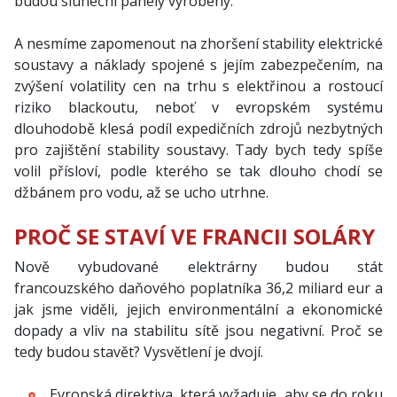
budou sluneční panely vyrobeny.
A nesmíme zapomenout na zhoršení stability elektrické
soustavy a náklady spojené s jejím zabezpečením, na
zvýšení volatility cen na trhu s elektřinou a rostoucí
riziko blackoutu, neboť v evropském systému
dlouhodobě klesá podíl expedičních zdrojů nezbytných
pro zajištění stability soustavy. Tady bych tedy spíše
volil přísloví, podle kterého se tak dlouho chodí se
džbánem pro vodu, až se ucho utrhne.
PROČ SE STAVÍ VE FRANCII SOLÁRY
Nově vybudované elektrárny budou stát
francouzského daňového poplatníka 36,2 miliard eur a
jak jsme viděli, jejich environmentální a ekonomické
dopady a vliv na stabilitu sítě jsou negativní. Proč se
tedy budou stavět? Vysvětlení je dvojí.
Evropská direktiva, která vyžaduje, aby se do roku