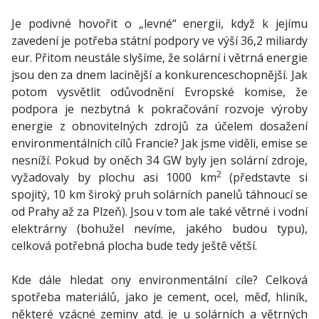
Je podivné hovořit o „levné“ energii, když k jejímu
zavedení je potřeba státní podpory ve výší 36,2 miliardy
eur. Přitom neustále slyšíme, že solární i větrná energie
jsou den za dnem lacinější a konkurenceschopnější. Jak
potom vysvětlit odůvodnění Evropské komise, že
podpora je nezbytná k pokračování rozvoje výroby
energie z obnovitelných zdrojů za účelem dosažení
environmentálních cílů Francie? Jak jsme viděli, emise se
nesníží. Pokud by oněch 34 GW byly jen solární zdroje,
2
vyžadovaly by plochu asi 1000 km
(představte si
spojitý, 10 km široký pruh solárních panelů táhnoucí se
od Prahy až za Plzeň). Jsou v tom ale také větrné i vodní
elektrárny (bohužel nevíme, jakého budou typu),
celková potřebná plocha bude tedy ještě větší.
Kde dále hledat ony environmentální cíle? Celková
spotřeba materiálů, jako je cement, ocel, měď, hliník,
některé vzácné zeminy atd. je u solárních a větrných