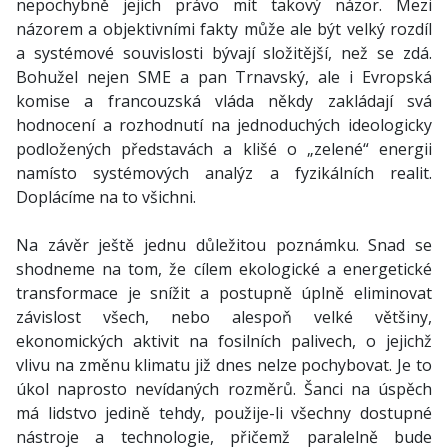
nepochybně jejich právo mít takový názor. Mezi
názorem a objektivními fakty může ale být velký rozdíl
a systémové souvislosti bývají složitější, než se zdá.
Bohužel nejen SME a pan Trnavský, ale i Evropská
komise a francouzská vláda někdy zakládají svá
hodnocení a rozhodnutí na jednoduchých ideologicky
podložených představách a klišé o „zelené“ energii
namísto systémových analýz a fyzikálních realit.
Doplácíme na to všichni.
Na závěr ještě jednu důležitou poznámku. Snad se
shodneme na tom, že cílem ekologické a energetické
transformace je snížit a postupně úplně eliminovat
závislost všech, nebo alespoň velké většiny,
ekonomických aktivit na fosilních palivech, o jejichž
vlivu na změnu klimatu již dnes nelze pochybovat. Je to
úkol naprosto nevídaných rozměrů. Šanci na úspěch
má lidstvo jedině tehdy, použije-li všechny dostupné
nástroje a technologie, přičemž paralelně bude