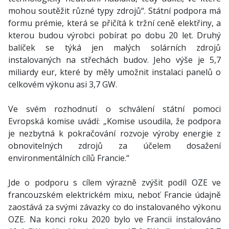
mohou soutěžit různé typy zdrojů“. Státní podpora má
formu prémie, která se přičítá k tržní ceně elektřiny, a
kterou budou výrobci pobírat po dobu 20 let. Druhý
balíček se týká jen malých solárních zdrojů
instalovaných na střechách budov. Jeho výše je 5,7
miliardy eur, které by měly umožnit instalaci panelů o
celkovém výkonu asi 3,7 GW.
Ve svém rozhodnutí o schválení státní pomoci
Evropská komise uvádí: „Komise usoudila, že podpora
je nezbytná k pokračování rozvoje výroby energie z
obnovitelných zdrojů za účelem dosažení
environmentálních cílů Francie.“
Jde o podporu s cílem výrazně zvýšit podíl OZE ve
francouzském elektrickém mixu, neboť Francie údajně
zaostává za svými závazky co do instalovaného výkonu
OZE. Na konci roku 2020 bylo ve Francii instalováno