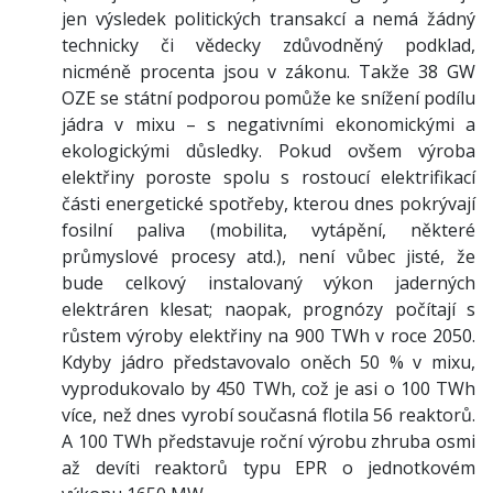
jen výsledek politických transakcí a nemá žádný
technicky či vědecky zdůvodněný podklad,
nicméně procenta jsou v zákonu. Takže 38 GW
OZE se státní podporou pomůže ke snížení podílu
jádra v mixu – s negativními ekonomickými a
ekologickými důsledky. Pokud ovšem výroba
elektřiny poroste spolu s rostoucí elektrifikací
části energetické spotřeby, kterou dnes pokrývají
fosilní paliva (mobilita, vytápění, některé
průmyslové procesy atd.), není vůbec jisté, že
bude celkový instalovaný výkon jaderných
elektráren klesat; naopak, prognózy počítají s
růstem výroby elektřiny na 900 TWh v roce 2050.
Kdyby jádro představovalo oněch 50 % v mixu,
vyprodukovalo by 450 TWh, což je asi o 100 TWh
více, než dnes vyrobí současná flotila 56 reaktorů.
A 100 TWh představuje roční výrobu zhruba osmi
až devíti reaktorů typu EPR o jednotkovém