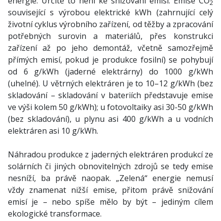
energie. Určitě to není ke snižování emisí. Emise CO
2
související s výrobou elektrické kWh (zahrnující celý
životní cyklus výrobního zařízení, od těžby a zpracování
potřebných surovin a materiálů, přes konstrukci
zařízení až po jeho demontáž, včetně samozřejmě
přímých emisí, pokud je produkce fosilní) se pohybují
od 6 g/kWh (jaderné elektrárny) do 1000 g/kWh
(uhelné). U větrných elektráren je to 10–12 g/kWh (bez
skladování – skladování v bateriích představuje emise
ve výši kolem 50 g/kWh); u fotovoltaiky asi 30-50 g/kWh
(bez skladování), u plynu asi 400 g/kWh a u vodních
elektráren asi 10 g/kWh.
Náhradou produkce z jaderných elektráren produkcí ze
solárních či jiných obnovitelných zdrojů se tedy emise
nesníží, ba právě naopak. „Zelená“ energie nemusí
vždy znamenat nižší emise, přitom právě snižování
emisí je – nebo spíše mělo by být – jediným cílem
ekologické transformace.