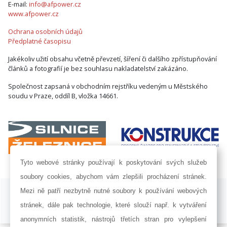
E-mail:
info@afpower.cz
www.afpower.cz
Ochrana osobních údajů
Předplatné časopisu
Jakékoliv užití obsahu včetně převzetí, šíření či dalšího zpřístupňování
článků a fotografií je bez souhlasu nakladatelství zakázáno.
Společnost zapsaná v obchodním rejstříku vedeným u Městského
soudu v Praze, oddíl B, vložka 14661.
Tyto webové stránky používají k poskytování svých služeb
soubory cookies, abychom vám zlepšili procházení stránek.
ISSN 1802-8535 © 2009 - 2026 AF POWER agency a.s. |
Nastavení
Mezi ně patří nezbytně nutné soubory k používání webových
cookies
stránek, dále pak technologie, které slouží např. k vytváření
Developed by:
Railsformers s.r.o.
anonymních statistik, nástrojů třetích stran pro vylepšení