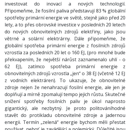
investovat do inovací a nových technologií.
Připomeňme, že fosilní paliva představují 83 % globální
spotřeby primární energie ve světě, stejně jako před 20
lety, a to přes obrovské investice v posledních 20 letech
do nových obnovitelných zdrojů elektřiny, jako jsou
větrné a solární elektrárny. Dále připomeňme, že
globální spotřeba primární energie z fosilních zdrojů
vzrostla za posledních 20 let o 160 EJ, (pro mnohé bude
překvapením, že největší nárůst zaznamenalo uhlí - o
62 EJ), zatímco spotřeba primární energie z
obnovitelných zdrojů vzrostla „jen“ o 38 EJ (včetně 12 EJ
z vodních elektráren). To ukazuje, že obnovitelné
zdroje nejen že nenahrazují fosilní energie, ale jen je
doplňují a mírně zpomalují tempo jejich růstu. Skutečné
snížení spotřeby fosilních paliv je úkol naprosto
gigantický, ale nezbytný. Je proto politováníhodné
stavět do protikladu obnovitelné zdroje a jadernou
energii. Termín „zelená“ energie bychom měli přestat
používat, neboť je zavádějící a polemický. Důležité jsou