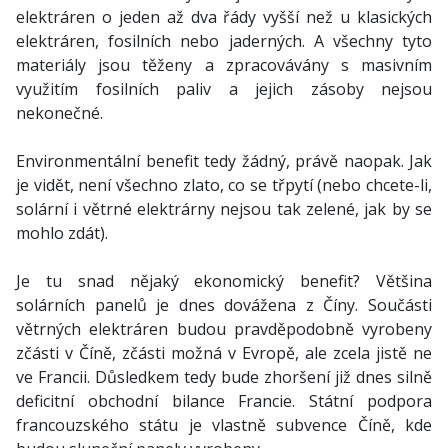
elektráren o jeden až dva řády vyšší než u klasických
elektráren, fosilních nebo jaderných. A všechny tyto
materiály jsou těženy a zpracovávány s masivním
využitím fosilních paliv a jejich zásoby nejsou
nekonečné.
Environmentální benefit tedy žádný, právě naopak. Jak
je vidět, není všechno zlato, co se třpytí (nebo chcete-li,
solární i větrné elektrárny nejsou tak zelené, jak by se
mohlo zdát).
Je tu snad nějaký ekonomický benefit? Většina
solárních panelů je dnes dovážena z Číny. Součásti
větrných elektráren budou pravděpodobně vyrobeny
zčásti v Číně, zčásti možná v Evropě, ale zcela jistě ne
ve Francii. Důsledkem tedy bude zhoršení již dnes silně
deficitní obchodní bilance Francie. Státní podpora
francouzského státu je vlastně subvence Číně, kde