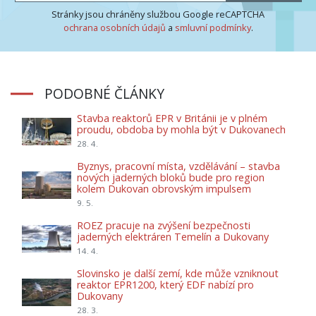
Stránky jsou chráněny službou Google reCAPTCHA
ochrana osobních údajů
a
smluvní podmínky
.
PODOBNÉ ČLÁNKY
Stavba reaktorů EPR v Británii je v plném
proudu, obdoba by mohla být v Dukovanech
28. 4.
Byznys, pracovní místa, vzdělávání – stavba
nových jaderných bloků bude pro region
kolem Dukovan obrovským impulsem
9. 5.
ROEZ pracuje na zvýšení bezpečnosti
jaderných elektráren Temelín a Dukovany
14. 4.
Slovinsko je další zemí, kde může vzniknout
reaktor EPR1200, který EDF nabízí pro
Dukovany
28. 3.