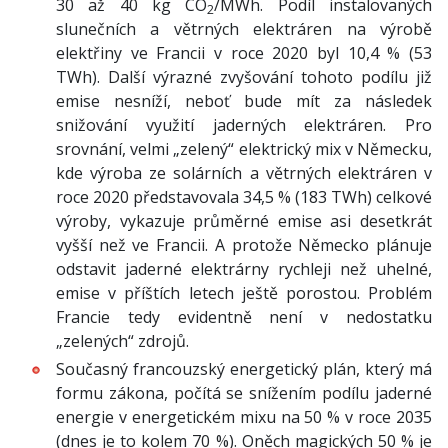
30 až 40 kg CO
/MWh. Podíl instalovaných
2
slunečních a větrných elektráren na výrobě
elektřiny ve Francii v roce 2020 byl 10,4 % (53
TWh). Další výrazné zvyšování tohoto podílu již
emise nesníží, neboť bude mít za následek
snižování využití jaderných elektráren. Pro
srovnání, velmi „zelený“ elektrický mix v Německu,
kde výroba ze solárních a větrných elektráren v
roce 2020 představovala 34,5 % (183 TWh) celkové
výroby, vykazuje průměrné emise asi desetkrát
vyšší než ve Francii. A protože Německo plánuje
odstavit jaderné elektrárny rychleji než uhelné,
emise v příštích letech ještě porostou. Problém
Francie tedy evidentně není v nedostatku
„zelených“ zdrojů.
Současný francouzský energetický plán, který má
formu zákona, počítá se snížením podílu jaderné
energie v energetickém mixu na 50 % v roce 2035
(dnes je to kolem 70 %). Oněch magických 50 % je