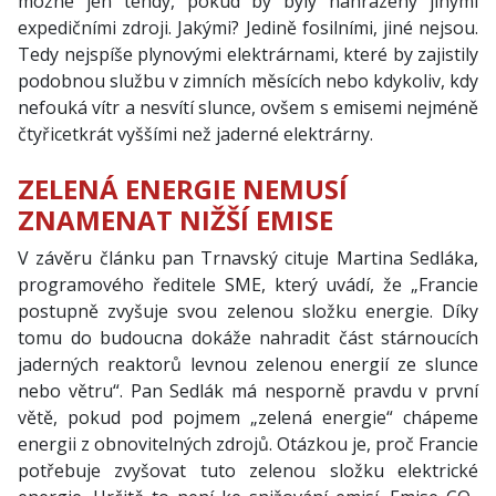
možné jen tehdy, pokud by byly nahrazeny jinými
expedičními zdroji. Jakými? Jedině fosilními, jiné nejsou.
Tedy nejspíše plynovými elektrárnami, které by zajistily
podobnou službu v zimních měsících nebo kdykoliv, kdy
nefouká vítr a nesvítí slunce, ovšem s emisemi nejméně
čtyřicetkrát vyššími než jaderné elektrárny.
ZELENÁ ENERGIE NEMUSÍ
ZNAMENAT NIŽŠÍ EMISE
V závěru článku pan Trnavský cituje Martina Sedláka,
programového ředitele SME, který uvádí, že „Francie
postupně zvyšuje svou zelenou složku energie. Díky
tomu do budoucna dokáže nahradit část stárnoucích
jaderných reaktorů levnou zelenou energií ze slunce
nebo větru“. Pan Sedlák má nesporně pravdu v první
větě, pokud pod pojmem „zelená energie“ chápeme
energii z obnovitelných zdrojů. Otázkou je, proč Francie
potřebuje zvyšovat tuto zelenou složku elektrické