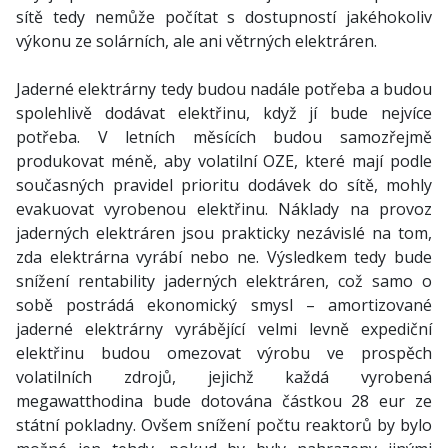
sítě tedy nemůže počítat s dostupností jakéhokoliv
výkonu ze solárních, ale ani větrných elektráren.
Jaderné elektrárny tedy budou nadále potřeba a budou
spolehlivě dodávat elektřinu, když jí bude nejvíce
potřeba. V letních měsících budou samozřejmě
produkovat méně, aby volatilní OZE, které mají podle
současných pravidel prioritu dodávek do sítě, mohly
evakuovat vyrobenou elektřinu. Náklady na provoz
jaderných elektráren jsou prakticky nezávislé na tom,
zda elektrárna vyrábí nebo ne. Výsledkem tedy bude
snížení rentability jaderných elektráren, což samo o
sobě postrádá ekonomický smysl – amortizované
jaderné elektrárny vyrábějící velmi levně expediční
elektřinu budou omezovat výrobu ve prospěch
volatilních zdrojů, jejichž každá vyrobená
megawatthodina bude dotována částkou 28 eur ze
státní pokladny. Ovšem snížení počtu reaktorů by bylo