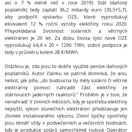
asi o 7 % méně než v roce 2019). Stát (daňový
poplatník) tedy zaplatí 36,2 miliardy euro (30,5+5,7),
aby podpořil výstavbu OZE, které vyprodukují
ekvivalent 12 % roční výroby elektřiny roku 2020.
Přepokládaná životnost solárních a větrných
elektráren je 20 let. Za dobu života tyto nové OZE
vyprodukují 64,4 x 20 = 1290 TWh, státní podpora je
tedy v průměru kolem 28 €/MWh.
Otázkou je, zda jsou to dobře využité peníze daňových
poplatníků. Autor článku se patrně domnívá, že ano,
neboť, jak píše, „do budoucna by měly solární či větrné
elektrárny pomoci nahradit část elektřiny ze
stárnoucích jaderných reaktorů.“ Problém je v tom, že
nenahradí. V zimních měsících, kdy je spotřeba elektřiny
nejvyšší, výkon slunečních elektráren představuje jen
zlomek instalovaného výkonu. Zimní špičky spotřeby
jsou téměř vždy v podvečerních a večerních hodinách,
kdy je produkce solárů samozřejmě nulová. Operátor