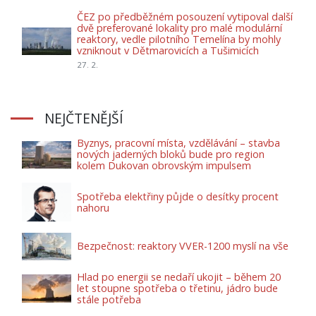
ČEZ po předběžném posouzení vytipoval další
dvě preferované lokality pro malé modulární
reaktory, vedle pilotního Temelína by mohly
vzniknout v Dětmarovicích a Tušimicích
27. 2.
NEJČTENĚJŠÍ
Byznys, pracovní místa, vzdělávání – stavba
nových jaderných bloků bude pro region
kolem Dukovan obrovským impulsem
Spotřeba elektřiny půjde o desítky procent
nahoru
Bezpečnost: reaktory VVER-1200 myslí na vše
Hlad po energii se nedaří ukojit – během 20
let stoupne spotřeba o třetinu, jádro bude
stále potřeba